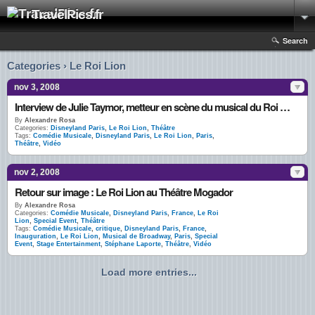
TravelPics.fr
Search
Categories › Le Roi Lion
nov 3, 2008
Interview de Julie Taymor, metteur en scène du musical du Roi Lion au Théâtre Mogador
By
Alexandre Rosa
Categories:
Disneyland Paris
,
Le Roi Lion
,
Théâtre
Tags:
Comédie Musicale
,
Disneyland Paris
,
Le Roi Lion
,
Paris
,
Théâtre
,
Vidéo
nov 2, 2008
Retour sur image : Le Roi Lion au Théâtre Mogador
By
Alexandre Rosa
Categories:
Comédie Musicale
,
Disneyland Paris
,
France
,
Le Roi
Lion
,
Special Event
,
Théâtre
Tags:
Comédie Musicale
,
critique
,
Disneyland Paris
,
France
,
Inauguration
,
Le Roi Lion
,
Musical de Broadway
,
Paris
,
Special
Event
,
Stage Entertainment
,
Stéphane Laporte
,
Théâtre
,
Vidéo
Load more entries...