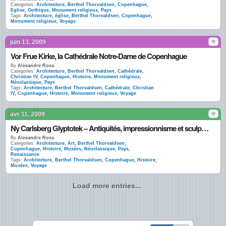
Categories:
Architecture
,
Berthel Thorvaldsen
,
Copenhague
,
Eglise
,
Gothique
,
Monument religieux
,
Pays
Tags:
Architecture
,
église
,
Berthel Thorvaldsen
,
Copenhague
,
Monument religieux
,
Voyage
juin 13, 2009
Vor Frue Kirke, la Cathédrale Notre-Dame de Copenhague
By
Alexandre Rosa
Categories:
Architecture
,
Berthel Thorvaldsen
,
Cathédrale
,
Christian IV
,
Copenhague
,
Histoire
,
Monument religieux
,
Néoclassique
,
Pays
Tags:
Architecture
,
Berthel Thorvaldsen
,
Cathédrale
,
Christian
IV
,
Copenhague
,
Histoire
,
Monument religieux
,
Voyage
avr 11, 2009
Ny Carlsberg Glyptotek – Antiquités, impressionnisme et sculpture à Copenhague
By
Alexandre Rosa
Categories:
Architecture
,
Art
,
Berthel Thorvaldsen
,
Copenhague
,
Histoire
,
Musées
,
Néoclassique
,
Pays
,
Renaissance
Tags:
Architecture
,
Berthel Thorvaldsen
,
Copenhague
,
Histoire
,
Musées
,
Voyage
Load more entries...