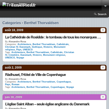
TravelPics.fr
Search
Categories › Berthel Thorvaldsen
août 18, 2009
La Cathédrale de Roskilde : le tombeau de tous les monarques danois
By
Alexandre Rosa
Categories:
Architecture
,
Berthel Thorvaldsen
,
Cathédrale
,
Christian IV
,
Danemark
,
Gothique
,
Histoire
,
Monument
religieux
,
Pays
,
UNESCO
Tags:
Architecture
,
Berthel Thorvaldsen
,
Cathédrale
,
Christian
IV
,
Cimetière
,
Danemark
,
Histoire
,
Monument religieux
,
UNESCO
,
Voyage
août 2, 2009
Rådhuset, l’Hôtel de Ville de Copenhague
By
Alexandre Rosa
Categories:
Architecture
,
Berthel Thorvaldsen
,
Copenhague
,
Pays
,
Roman
Tags:
Architecture
,
Berthel Thorvaldsen
,
Copenhague
,
Voyage
juin 30, 2009
L’église Saint Alban – seule église anglicane du Danemark
By
Alexandre Rosa