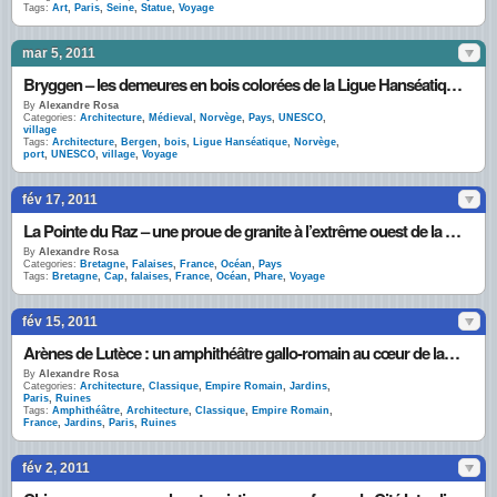
Tags:
Art
,
Paris
,
Seine
,
Statue
,
Voyage
mar 5, 2011
Bryggen – les demeures en bois colorées de la Ligue Hanséatique à Bergen
By
Alexandre Rosa
Categories:
Architecture
,
Médieval
,
Norvège
,
Pays
,
UNESCO
,
village
Tags:
Architecture
,
Bergen
,
bois
,
Ligue Hanséatique
,
Norvège
,
port
,
UNESCO
,
village
,
Voyage
fév 17, 2011
La Pointe du Raz – une proue de granite à l’extrême ouest de la France
By
Alexandre Rosa
Categories:
Bretagne
,
Falaises
,
France
,
Océan
,
Pays
Tags:
Bretagne
,
Cap
,
falaises
,
France
,
Océan
,
Phare
,
Voyage
fév 15, 2011
Arènes de Lutèce : un amphithéâtre gallo-romain au cœur de la capitale
By
Alexandre Rosa
Categories:
Architecture
,
Classique
,
Empire Romain
,
Jardins
,
Paris
,
Ruines
Tags:
Amphithéâtre
,
Architecture
,
Classique
,
Empire Romain
,
France
,
Jardins
,
Paris
,
Ruines
fév 2, 2011