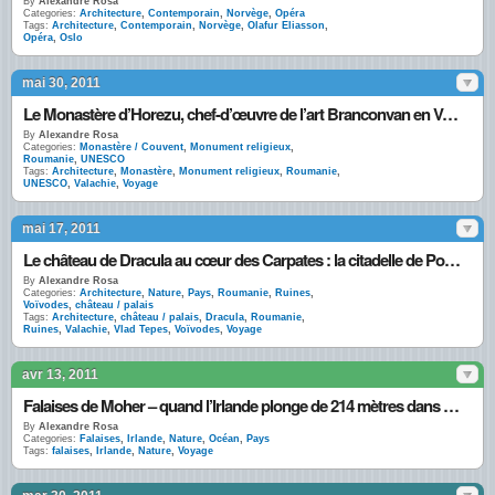
By
Alexandre Rosa
Categories:
Architecture
,
Contemporain
,
Norvège
,
Opéra
Tags:
Architecture
,
Contemporain
,
Norvège
,
Olafur Eliasson
,
Opéra
,
Oslo
mai 30, 2011
Le Monastère d’Horezu, chef-d’œuvre de l’art Branconvan en Valachie
By
Alexandre Rosa
Categories:
Monastère / Couvent
,
Monument religieux
,
Roumanie
,
UNESCO
Tags:
Architecture
,
Monastère
,
Monument religieux
,
Roumanie
,
UNESCO
,
Valachie
,
Voyage
mai 17, 2011
Le château de Dracula au cœur des Carpates : la citadelle de Poenari
By
Alexandre Rosa
Categories:
Architecture
,
Nature
,
Pays
,
Roumanie
,
Ruines
,
Voïvodes
,
château / palais
Tags:
Architecture
,
château / palais
,
Dracula
,
Roumanie
,
Ruines
,
Valachie
,
Vlad Tepes
,
Voïvodes
,
Voyage
avr 13, 2011
Falaises de Moher – quand l’Irlande plonge de 214 mètres dans l’Atlantique
By
Alexandre Rosa
Categories:
Falaises
,
Irlande
,
Nature
,
Océan
,
Pays
Tags:
falaises
,
Irlande
,
Nature
,
Voyage