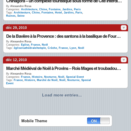
Chinagora – un complexe touristique sous forme de Cité Interdite fantôme à deux pas de Paris
By
Alexandre Rosa
Categories:
Architecture
,
Chine
,
Fontaine
,
Jardins
,
Paris
Tags:
Architecture
,
Chine
,
Fontaine
,
Hotel
,
Jardins
,
Paris
,
Ruines
,
Seine
déc 29, 2010
De la Bavière à la Provence : des santons à la basilique de Fourvière pour sa crèche de Noël géante
By
Alexandre Rosa
Categories:
Eglise
,
France
,
Noël
Tags:
église/cathédrale/temple
,
Crèche
,
France
,
Lyon
,
Noël
déc 12, 2010
Marché Médiéval de Noël à Provins – Rois Mages et troubadours animent banquet et bal d’époque
By
Alexandre Rosa
Categories:
France
,
Histoire
,
Nocturne
,
Noël
,
Special Event
Tags:
France
,
Histoire
,
Marché de Noël
,
Noël
,
Nocturne
,
Special
Event
Load more entries...
Mobile Theme