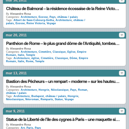
mar 30, 2011
Château de Balmoral – la résidence écossaise de la Reine Victoria et du Prince Albert
By
Alexandre Rosa
Categories:
Architecture
,
Ecosse
,
Pays
,
château / palais
Tags:
Albert de Saxe-Cobourg-Gotha
,
Architecture
,
château /
palais
,
Ecosse
,
Reine Victoria
,
Voyage
mar 20, 2011
Panthéon de Rome – le plus grand dôme de l’Antiquité, tombeau des grands Hommes
By
Alexandre Rosa
Categories:
Architecture
,
Cimetière
,
Classique
,
Eglise
,
Empire
Romain
,
Italie
,
Temple
Tags:
Architecture
,
église
,
Cimetière
,
Classique
,
Dôme
,
Empire
Romain
,
Italie
,
Rome
,
Temple
mar 13, 2011
Bastion des Pêcheurs – un rempart « moderne » sur les hauteurs de Budapest
By
Alexandre Rosa
Categories:
Architecture
,
Hongrie
,
Néoclassique
,
Pays
,
Roman
,
château / palais
Tags:
Architecture
,
Budapest
,
château / palais
,
Hongrie
,
Néoclassique
,
Néoroman
,
Remparts
,
Statue
,
Voyage
mar 9, 2011
Statue de la Liberté de l’île des cygnes à Paris – une maquette signée Bartholdi
By
Alexandre Rosa
Categories:
Art
,
Paris
,
Pays