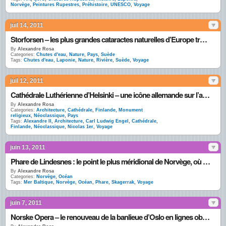
Norvège
,
Peintures Rupestres
,
Préhistoire
,
UNESCO
,
Voyage
juil 14, 2011
Storforsen – les plus grandes cataractes naturelles d’Europe traversent la Laponie
By
Alexandre Rosa
Categories:
Chutes d'eau
,
Nature
,
Pays
,
Suède
Tags:
Chutes d'eau
,
Laponie
,
Nature
,
Rivière
,
Suède
,
Voyage
juil 12, 2011
Cathédrale Luthérienne d’Helsinki – une icône allemande sur l’ancienne terre des tsars
By
Alexandre Rosa
Categories:
Architecture
,
Cathédrale
,
Finlande
,
Monument
religieux
,
Néoclassique
,
Pays
Tags:
Alexandre II
,
Architecture
,
Carl Ludwig Engel
,
Cathédrale
,
Finlande
,
Néoclassique
,
Nicolas 1er
,
Voyage
juin 13, 2011
Phare de Lindesnes : le point le plus méridional de Norvège, où se rencontrent Mer du Nord et Mer Baltique
By
Alexandre Rosa
Categories:
Norvège
,
Océan
Tags:
Mer Baltique
,
Norvège
,
Océan
,
Phare
,
Skagerrak
,
Voyage
juin 7, 2011
Norske Opera – le renouveau de la banlieue d’Oslo en lignes obliques