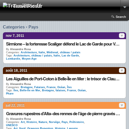
TravelPics.fr
Search
Categories › Pays
nov 7, 2011
Sirmione – la forteresse Scaliger défend le Lac de Garde pour Vérone
By
Alexandre Rosa
Categories:
Architecture
,
Italie
,
Médieval
,
château / palais
Tags:
Architecture
,
château / palais
,
Italie
,
Lac de Garde
,
Lombardie
,
Moyen-Age
août 18, 2011
Les Aiguilles de Port-Coton à Belle-Île en Mer : le trésor de Claude Monet
By
Alexandre Rosa
Categories:
Bretagne
,
Falaises
,
France
,
Océan
,
Îles
Tags:
Îles
,
Belle-Île en Mer
,
Bretagne
,
falaises
,
France
,
Océan
,
Phare
juil 22, 2011
Gravures rupestres d’Alta–des rennes de l’âge de pierre gravés le long des fjords
By
Alexandre Rosa
Categories:
Art
,
Histoire
,
Nature
,
Norvège
,
Pays
,
Préhistoire
,
UNESCO
Tags:
Art
,
fjord
,
Gravures Rupestres
,
Histoire
,
Laponie
,