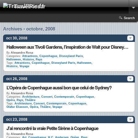
TravelPics.fr
Search
Archives › octobre, 2008
oct 30, 2008
Halloween aux Tivoli Gardens, l’inspiration de Walt pour Disneyland
By
Alexandre Rosa
Categories:
Attractions
,
Copenhague
,
Disneyland Paris
,
Halloween
,
Histoire
,
Pays
Tags:
Attractions
,
Copenhague
,
Disneyland Paris
,
Halloween
,
Histoire
,
Voyage
oct 26, 2008
L’Opéra de Copenhague aussi bon que celui de Sydney?
By
Alexandre Rosa
Categories:
Architecture
,
Concert
,
Contemporain
,
Copenhague
,
Opéra
,
Pays
,
Théâtre
Tags:
Architecture
,
Concert
,
Contemporain
,
Copenhague
,
Olafur Eliasson
,
Opéra
,
Théâtre
,
Voyage
oct 23, 2008
J’ai rencontré la vraie Petite Sirène à Copenhague
By
Alexandre Rosa
Categories:
Art
,
Copenhague
,
H.C. Andersen
,
Océan
,
Pays