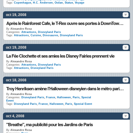
Tags:
Copenhague
,
H.C. Andersen
,
Océan
,
Statue
,
Voyage
oct 19, 2008
Après le Rainforest Cafe, le T-Rex ouvre ses portes à DownTown Disney
By
Alexandre Rosa
Categories:
Attractions
,
Disneyland Paris
Tags:
Attractions
,
Cuisine
,
Dinosaures
,
Disneyland Paris
oct 19, 2008
La Fée Clochette et ses amies les Disney Fairies prennent vie
By
Alexandre Rosa
Categories:
Attractions
,
Disneyland Paris
Tags:
Attractions
,
Disneyland Paris
oct 18, 2008
Troy Henriksen amène l’Halloween disneyien dans le métro parisien
By
Alexandre Rosa
Categories:
Disneyland Paris
,
France
,
Halloween
,
Paris
,
Special
Event
Tags:
Disneyland Paris
,
France
,
Halloween
,
Paris
,
Special Event
oct 4, 2008
"Breathe", ma publicité pour les Jardins de Paris
By
Alexandre Rosa