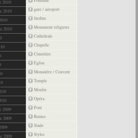
Fontaine
e 2010
gare / aéroport
e 2010
Jardins
2010
Monument religieux
re 2010
Cathédrale
0
Chapelle
010
Cimetière
0
Eglise
0
Monastère / Couvent
10
Temple
10
Moulin
2010
Opéra
2010
Pont
e 2009
Ruines
e 2009
Stade
2009
Styles
re 2009