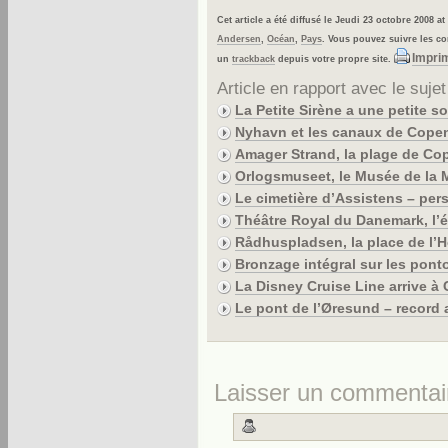
Cet article a été diffusé le Jeudi 23 octobre 2008 
Andersen
,
Océan
,
Pays
. Vous pouvez suivre les c
Imprim
un
trackback
depuis votre propre site.
Article en rapport avec le sujet
La Petite Sirène a une petite 
Nyhavn et les canaux de Cop
Amager Strand, la plage de Cop
Orlogsmuseet, le Musée de la 
Le cimetière d’Assistens – per
Théâtre Royal du Danemark, l’éq
Rådhuspladsen, la place de l’
Bronzage intégral sur les pon
La Disney Cruise Line arrive à
Le pont de l’Øresund – record 
Laisser un commentai