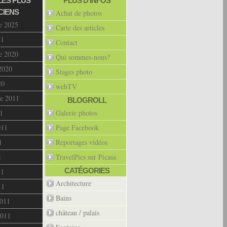
LES PLUS
PLUS D’INFOS
CIENS
Achat de photos
e 2025
Carte des articles
21
Contact
e 2020
Qui sommes-nous?
2020
Stages photo
20
webTV
e 2011
BLOGROLL
1
Galerie photos
011
Page Facebook
1
Reportages vidéos
1
TravelPics sur Picasa
CATÉGORIES
11
Architecture
11
Bains
2011
château / palais
2011