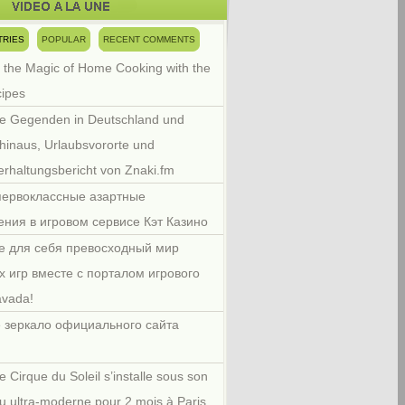
TRIES
POPULAR
RECENT COMMENTS
 the Magic of Home Cooking with the
cipes
e Gegenden in Deutschland und
hinaus, Urlaubsvororte und
rhaltungsbericht von Znaki.fm
первоклассные азартные
ения в игровом сервисе Кэт Казино
е для себя превосходный мир
х игр вместе с порталом игрового
avada!
 зеркало официального сайта
e Cirque du Soleil s’installe sous son
u ultra-moderne pour 2 mois à Paris