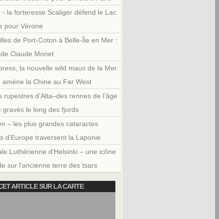
 - la forteresse Scaliger défend le Lac
e pour Vérone
illes de Port-Coton à Belle-Île en Mer :
r de Claude Monet
press, la nouvelle wild maus de la Mer
e amène la Chine au Far West
 rupestres d’Alta–des rennes de l’âge
e gravés le long des fjords
en – les plus grandes cataractes
es d’Europe traversent la Laponie
le Luthérienne d’Helsinki – une icône
e sur l’ancienne terre des tsars
CET ARTICLE SUR LA CARTE