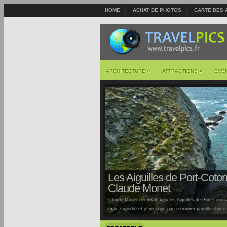
HOME
ACHAT DE PHOTOS
CARTE DES 
»
»
ARCHITECTURE
ATTRACTIONS
EVÈ
Les Aiguilles de Port-Coton 
Claude Monet
Claude Monet décrivait ainsi les Aiguilles de Port-Coton à
mais superbe et je ne crois pas retrouver pareille chose ai
Auburtin… Situées sur la côte sauvage de cette île, la pl