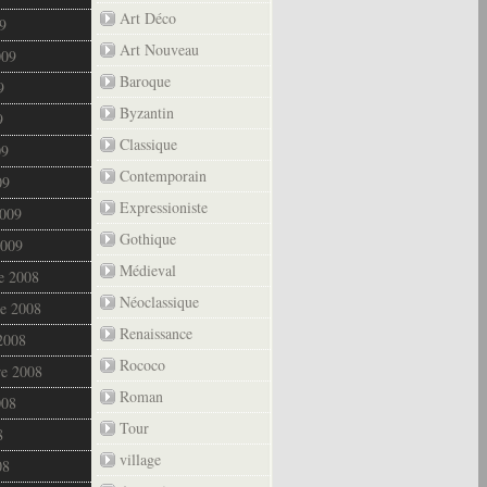
Art Déco
9
Art Nouveau
009
Baroque
9
Byzantin
9
Classique
09
Contemporain
09
Expressioniste
2009
Gothique
2009
Médieval
e 2008
Néoclassique
e 2008
Renaissance
2008
Rococo
re 2008
Roman
008
Tour
8
village
08