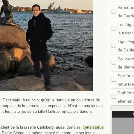
Sirmione
de Gard
Les Aigu
le tréso
Tiger Ex
de Sabl
Gravures
de pierr
Storfors
naturell
Cathédra
u Danemark, à tel point qu’on le retrouve en couverture de
allemand
e surprise de la retrouver ici cependant. N’est-ce pas ici que
crit les histoires de sa Lille Havfrue, en danois dans le
dent de la brasserie Carlsberg, aussi Danoise,
cette statue
a Petite Sirène, lui même inspiré du conte. Le sculpteur,