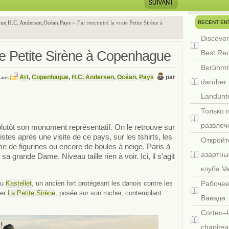
RECENT EN
gue
,
H.C. Andersen
,
Océan
,
Pays
» J’ai rencontré la vraie Petite Sirène à
Discover
aie Petite Sirène à Copenhague
Best Re
Berühmt
Art
,
Copenhague
,
H.C. Andersen
,
Océan
,
Pays
par
dans
darüber 
Landunte
Только 
развлеч
tôt son monument représentatif. On le retrouve sur
stes après une visite de ce pays, sur les tshirts, les
Откройт
me de figurines ou encore de boules à neige. Paris à
азартны
a grande Dame. Niveau taille rien à voir. Ici, il s’agit
клуба V
du
Kastellet
, un ancien fort protégeant les danois contre les
Рабочее
rer
La Petite Sirène
, posée sur son rocher, contemplant
Вавада
Corteo–l
chapitea