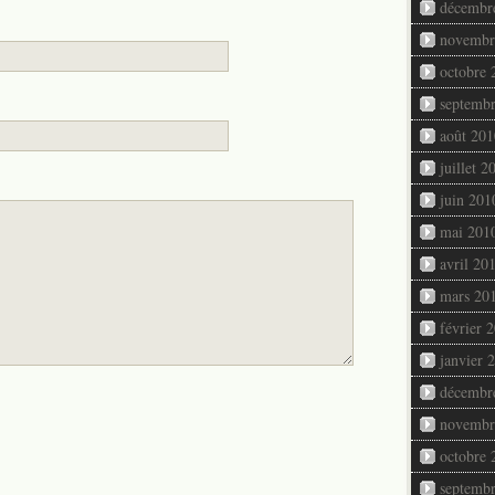
décembr
novembr
octobre 
septemb
août 201
juillet 2
juin 201
mai 201
avril 20
mars 20
février 
janvier 
décembr
novembr
octobre 
septemb