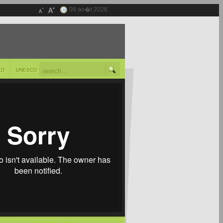
09 ao�t 2026
ED
UNESCO