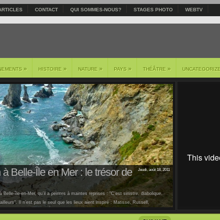
ARTICLES
CONTACT
QUI SOMMES-NOUS?
STAGES PHOTO
WEBTV
»
»
»
»
»
NEMENTS
HISTOIRE
NATURE
PAYS
THÉÂTRE
UNCATEGORIZ
à Belle-Île en Mer : le trésor de
Jeudi, août 18, 2011
 Belle-île-en-Mer, qu’il a peintes à maintes reprises : "C’est sinistre, diabolique,
lleurs". Il n’est pas le seul que les lieux aient inspiré : Matisse, Russell,
us [...]