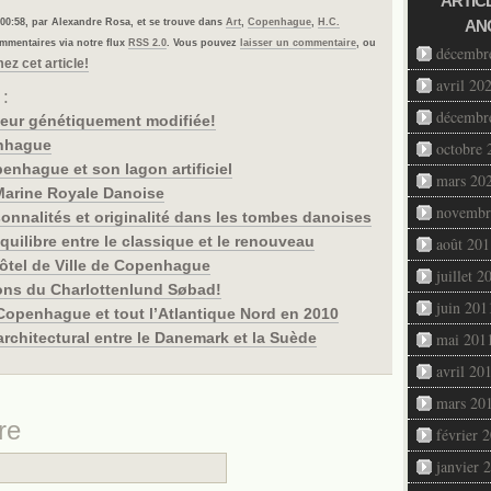
ARTIC
at 00:58, par Alexandre Rosa, et se trouve dans
Art
,
Copenhague
,
H.C.
AN
ommentaires via notre flux
RSS 2.0
. Vous pouvez
laisser un commentaire
, ou
décembr
ez cet article!
avril 20
 :
décembr
soeur génétiquement modifiée!
enhague
octobre 
enhague et son lagon artificiel
mars 20
Marine Royale Danoise
novembr
sonnalités et originalité dans les tombes danoises
uilibre entre le classique et le renouveau
août 201
Hôtel de Ville de Copenhague
juillet 2
tons du Charlottenlund Søbad!
juin 201
 Copenhague et tout l’Atlantique Nord en 2010
architectural entre le Danemark et la Suède
mai 201
avril 20
mars 20
re
février 
janvier 