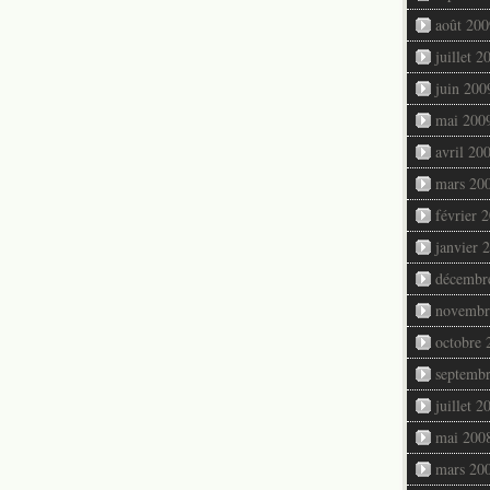
août 200
juillet 2
juin 200
mai 200
avril 20
mars 20
février 
janvier 
décembr
novembr
octobre 
septemb
juillet 2
mai 200
mars 20