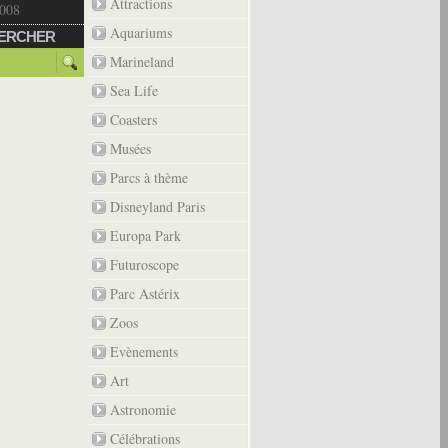
Attractions
2008
Aquariums
ERCHER
Marineland
Sea Life
Coasters
Musées
Parcs à thème
Disneyland Paris
Europa Park
Futuroscope
Parc Astérix
Zoos
Evènements
Art
Astronomie
Célébrations