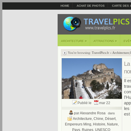
HOME
ACHAT DE PHOTOS
CARTE DES 
»
»
ARCHITECTURE
ATTRACTIONS
EVÈ
You're browsing:
TravelPics.fr
»
Architecture
,
La
no
Il 
tra
con
l’H
app
Publié le
mar 22
les
par
Alexandre Rosa
dans
est
Architecture
,
Chine
,
Désert
,
Empereurs Ming
,
Histoire
,
Nature
,
Pays
,
Ruines
,
UNESCO