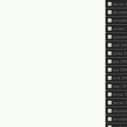
janvier 
décembr
novembr
octobre 
septemb
août 200
juillet 2
juin 200
mai 200
avril 20
mars 20
février 
janvier 
décembr
novembr