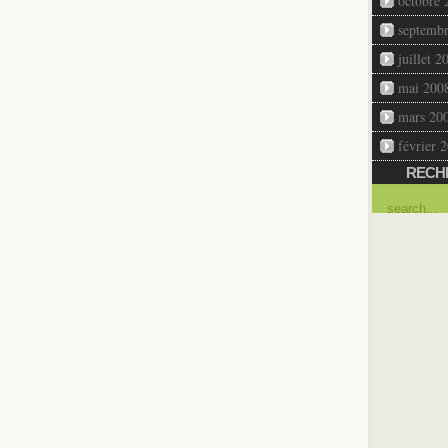
octobre 
septemb
juillet 2
mai 200
mars 20
février 
RECH