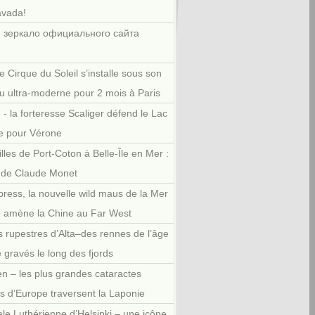
avada!
 зеркало официального сайта
e Cirque du Soleil s’installe sous son
u ultra-moderne pour 2 mois à Paris
 - la forteresse Scaliger défend le Lac
e pour Vérone
illes de Port-Coton à Belle-Île en Mer :
r de Claude Monet
press, la nouvelle wild maus de la Mer
e amène la Chine au Far West
 rupestres d’Alta–des rennes de l’âge
e gravés le long des fjords
en – les plus grandes cataractes
es d’Europe traversent la Laponie
le Luthérienne d’Helsinki – une icône