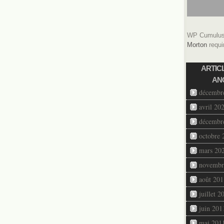
WP Cumulus 
Morton
requi
ARTIC
AN
décembr
avril 20
décembr
octobre 
mars 20
novembr
août 201
juillet 2
juin 201
mai 201