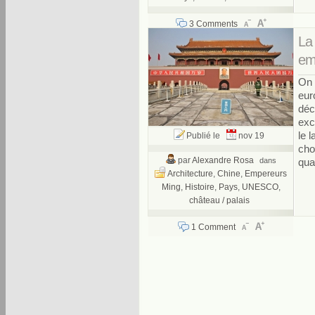
3 Comments
La 
em
On 
eur
déc
exc
le 
Publié le
nov 19
cho
par
Alexandre Rosa
dans
qual
Architecture
,
Chine
,
Empereurs
Ming
,
Histoire
,
Pays
,
UNESCO
,
château / palais
1 Comment