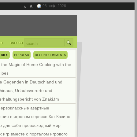
08 ao�t 2026
ED
UNESCO
TRIES
POPULAR
RECENT COMMENTS
 the Magic of Home Cooking with the
cipes
e Gegenden in Deutschland und
hinaus, Urlaubsvororte und
rhaltungsbericht von Znaki.fm
первоклассные азартные
ения в игровом сервисе Кэт Казино
е для себя превосходный мир
х игр вместе с порталом игрового