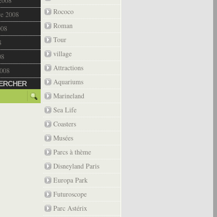
2008
Rococo
re 2008
Roman
008
Tour
8
village
08
Attractions
2008
Aquariums
ERCHER
Marineland
Sea Life
Coasters
Musées
Parcs à thème
Disneyland Paris
Europa Park
Futuroscope
Parc Astérix