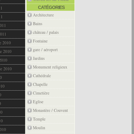
CATÉGORIES
11
Architecture
11
Bains
2011
château / palais
2011
Fontaine
e 2010
gare / aéroport
e 2010
Jardins
2010
Monument religieux
re 2010
Cathédrale
0
Chapelle
010
Cimetière
0
Eglise
0
Monastère / Couvent
10
Temple
10
Moulin
2010