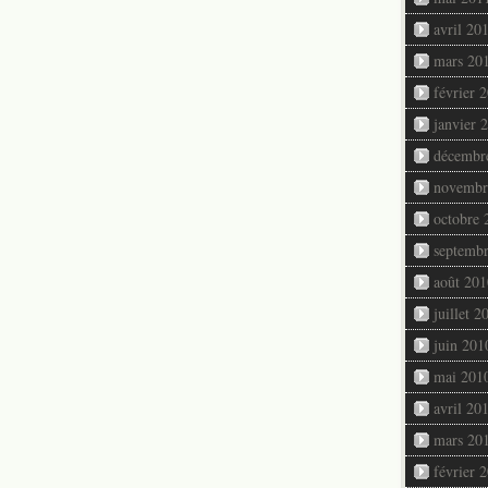
avril 20
mars 20
février 
janvier 
décembr
novembr
octobre 
septemb
août 201
juillet 2
juin 201
mai 201
avril 20
mars 20
février 