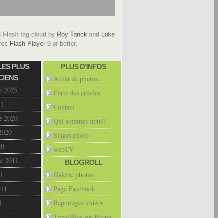
Flash tag cloud by
Roy Tanck
and
Luke
res
Flash Player
9 or better.
LES PLUS
PLUS D’INFOS
CIENS
Achat de photos
e 2025
Carte des articles
21
Contact
e 2020
Qui sommes-nous?
2020
Stages photo
20
webTV
e 2011
BLOGROLL
1
Galerie photos
011
Page Facebook
1
Reportages vidéos
1
TravelPics sur Picasa