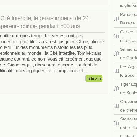
клуба V
Рабочее
Cité Interdite, le palais impérial de 24
Вавада
pereurs chinois pendant 500 ans
Corteo–l
quitte quelques temps les vertes contrées
chapitea
opéennes pour filer vers l’est, jusqu’en Chine, afin de
ouvrir l’un des monuments historiques les plus
Sirmione
eptionnels au monde : la Cité Interdite. Tombé dans
de Gard
langage courant, ce nom vous dit forcément quelque
se. Gigantesque, démesuré, énorme… autant de
Les Aigu
ificatifs qui s’appliquent à ce projet qui est...
le tréso
Tiger Ex
de Sabl
Gravures
de pierr
Storfors
naturell
Cathédra