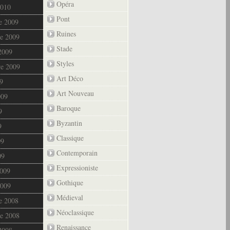
Opéra
2010
Pont
e 2009
Ruines
e 2009
Stade
2009
Styles
re 2009
Art Déco
9
Art Nouveau
009
Baroque
9
Byzantin
9
Classique
09
Contemporain
09
Expressioniste
2009
Gothique
2009
Médieval
e 2008
Néoclassique
e 2008
Renaissance