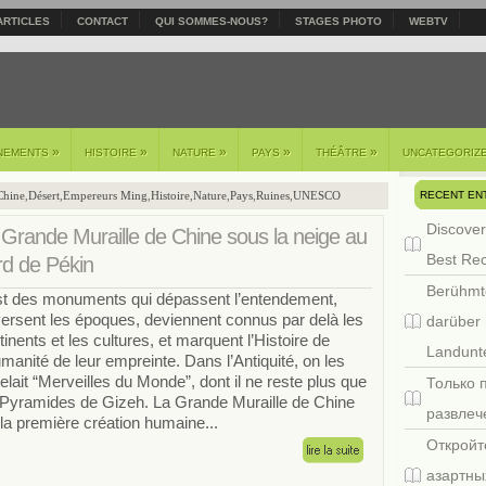
ARTICLES
CONTACT
QUI SOMMES-NOUS?
STAGES PHOTO
WEBTV
»
»
»
»
»
NEMENTS
HISTOIRE
NATURE
PAYS
THÉÂTRE
UNCATEGORIZ
RECENT EN
Chine
,
Désert
,
Empereurs Ming
,
Histoire
,
Nature
,
Pays
,
Ruines
,
UNESCO
Discover
 Grande Muraille de Chine sous la neige au
Best Re
rd de Pékin
Berühmt
est des monuments qui dépassent l’entendement,
versent les époques, deviennent connus par delà les
darüber 
tinents et les cultures, et marquent l’Histoire de
Landunte
umanité de leur empreinte. Dans l’Antiquité, on les
elait “Merveilles du Monde”, dont il ne reste plus que
Только 
 Pyramides de Gizeh. La Grande Muraille de Chine
развлеч
 la première création humaine...
Откройт
азартны