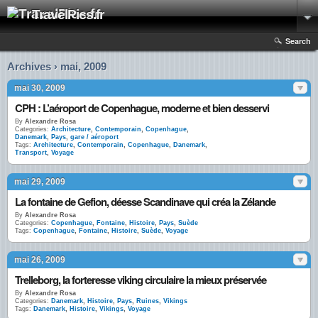
TravelPics.fr
Search
Archives › mai, 2009
mai 30, 2009
CPH : L’aéroport de Copenhague, moderne et bien desservi
By
Alexandre Rosa
Categories:
Architecture
,
Contemporain
,
Copenhague
,
Danemark
,
Pays
,
gare / aéroport
Tags:
Architecture
,
Contemporain
,
Copenhague
,
Danemark
,
Transport
,
Voyage
mai 29, 2009
La fontaine de Gefion, déesse Scandinave qui créa la Zélande
By
Alexandre Rosa
Categories:
Copenhague
,
Fontaine
,
Histoire
,
Pays
,
Suède
Tags:
Copenhague
,
Fontaine
,
Histoire
,
Suède
,
Voyage
mai 26, 2009
Trelleborg, la forteresse viking circulaire la mieux préservée
By
Alexandre Rosa
Categories:
Danemark
,
Histoire
,
Pays
,
Ruines
,
Vikings
Tags:
Danemark
,
Histoire
,
Vikings
,
Voyage