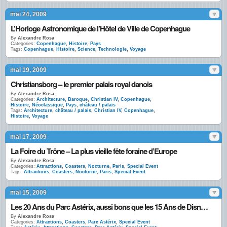
mai 24, 2009
L’Horloge Astronomique de l’Hôtel de Ville de Copenhague
By
Alexandre Rosa
Categories:
Copenhague
,
Histoire
,
Pays
Tags:
Copenhague
,
Histoire
,
Science
,
Technologie
,
Voyage
mai 19, 2009
Christiansborg – le premier palais royal danois
By
Alexandre Rosa
Categories:
Architecture
,
Baroque
,
Christian IV
,
Copenhague
,
Histoire
,
Néoclassique
,
Pays
,
château / palais
Tags:
Architecture
,
château / palais
,
Christian IV
,
Copenhague
,
Histoire
,
Voyage
mai 17, 2009
La Foire du Trône – La plus vieille fête foraine d’Europe
By
Alexandre Rosa
Categories:
Attractions
,
Coasters
,
Nocturne
,
Paris
,
Special Event
Tags:
Attractions
,
Coasters
,
Nocturne
,
Paris
,
Special Event
mai 15, 2009
Les 20 Ans du Parc Astérix, aussi bons que les 15 Ans de Disney?
By
Alexandre Rosa
Categories:
Attractions
,
Coasters
,
Parc Astérix
,
Special Event