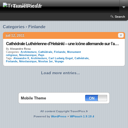
TravelPics.fr
Search
Categories › Finlande
juil 12, 2011
Cathédrale Luthérienne d’Helsinki – une icône allemande sur l’ancienne terre des tsars
By
Alexandre Rosa
Categories:
Architecture
,
Cathédrale
,
Finlande
,
Monument
religieux
,
Néoclassique
,
Pays
Tags:
Alexandre II
,
Architecture
,
Carl Ludwig Engel
,
Cathédrale
,
Finlande
,
Néoclassique
,
Nicolas 1er
,
Voyage
Load more entries...
Mobile Theme
All content Copyright TravelPics.fr
Powered by
WordPress
+
WPtouch 1.9.19.4