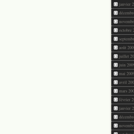
janvier 
décembr
novembr
octobre 
septemb
août 200
juillet 2
juin 200
mai 200
avril 20
mars 20
février 
janvier 
décembr
novembr