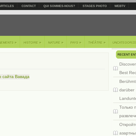
ARTICLES
CONTACT
QUI SOMMES-NOUS?
STAGES PHOTO
WEBTV
»
»
»
»
»
NEMENTS
HISTOIRE
NATURE
PAYS
THÉÂTRE
UNCATEGORIZ
RECENT EN
Discover
Best Re
о сайта Вавада
Berühmt
darüber 
Landunte
Только 
развлеч
Откройт
азартны