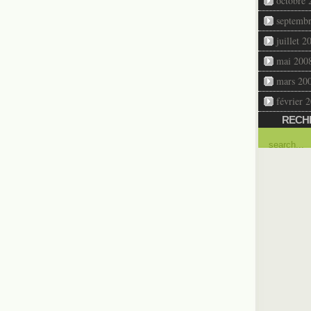
octobre 
septemb
juillet 2
mai 200
mars 20
février 
RECH