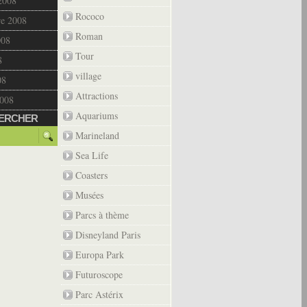
2008
Rococo
re 2008
Roman
008
Tour
8
village
08
Attractions
2008
Aquariums
ERCHER
Marineland
Sea Life
Coasters
Musées
Parcs à thème
Disneyland Paris
Europa Park
Futuroscope
Parc Astérix