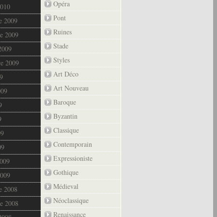
Opéra
2010
Pont
e 2009
Ruines
e 2009
Stade
2009
Styles
re 2009
Art Déco
9
Art Nouveau
009
Baroque
9
Byzantin
9
Classique
09
Contemporain
09
Expressioniste
2009
Gothique
2009
Médieval
e 2008
Néoclassique
e 2008
Renaissance