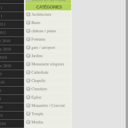
CATÉGORIES
11
Architecture
11
Bains
2011
château / palais
2011
Fontaine
e 2010
gare / aéroport
e 2010
Jardins
2010
Monument religieux
re 2010
Cathédrale
0
Chapelle
010
Cimetière
0
Eglise
0
Monastère / Couvent
10
Temple
10
Moulin
2010