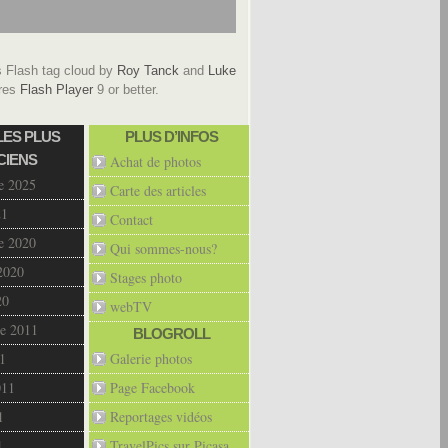
Flash tag cloud by
Roy Tanck
and
Luke
res
Flash Player
9 or better.
LES PLUS
PLUS D’INFOS
CIENS
Achat de photos
e 2025
Carte des articles
21
Contact
e 2020
Qui sommes-nous?
2020
Stages photo
20
webTV
e 2011
BLOGROLL
1
Galerie photos
011
Page Facebook
1
Reportages vidéos
1
TravelPics sur Picasa