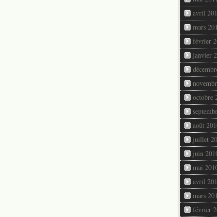
avril 20
mars 20
février 
janvier 
décembr
novembr
octobre 
septemb
août 201
juillet 2
juin 201
mai 201
avril 20
mars 20
février 