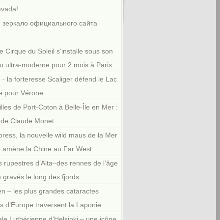
avada!
 зеркало официального сайта
e Cirque du Soleil s’installe sous son
u ultra-moderne pour 2 mois à Paris
 - la forteresse Scaliger défend le Lac
e pour Vérone
illes de Port-Coton à Belle-Île en Mer :
r de Claude Monet
press, la nouvelle wild maus de la Mer
e amène la Chine au Far West
 rupestres d’Alta–des rennes de l’âge
e gravés le long des fjords
en – les plus grandes cataractes
es d’Europe traversent la Laponie
le Luthérienne d’Helsinki – une icône