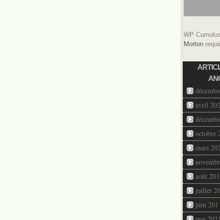
WP Cumulus 
Morton
requi
ARTIC
AN
décembr
avril 20
décembr
octobre 
mars 20
novembr
août 201
juillet 2
juin 201
mai 201