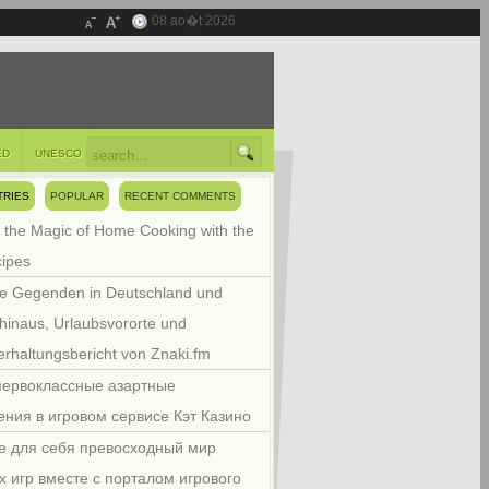
08 ao�t 2026
ED
UNESCO
TRIES
POPULAR
RECENT COMMENTS
 the Magic of Home Cooking with the
cipes
e Gegenden in Deutschland und
hinaus, Urlaubsvororte und
rhaltungsbericht von Znaki.fm
первоклассные азартные
ения в игровом сервисе Кэт Казино
е для себя превосходный мир
х игр вместе с порталом игрового