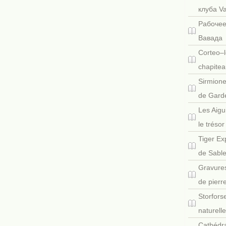
клуба V
Рабочее
Вавада
Corteo–l
chapitea
Sirmione
de Gard
Les Aigu
le tréso
Tiger Ex
de Sabl
Gravures
de pierr
Storfors
naturell
Cathédra