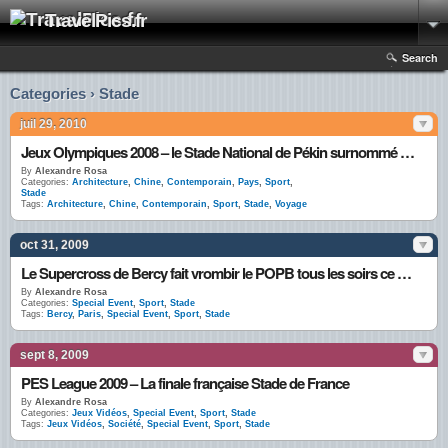
TravelPics.fr
Search
Categories › Stade
juil 29, 2010
Jeux Olympiques 2008 – le Stade National de Pékin surnommé “Nid d’Oiseau”
By
Alexandre Rosa
Categories:
Architecture
,
Chine
,
Contemporain
,
Pays
,
Sport
,
Stade
Tags:
Architecture
,
Chine
,
Contemporain
,
Sport
,
Stade
,
Voyage
oct 31, 2009
Le Supercross de Bercy fait vrombir le POPB tous les soirs ce weekend
By
Alexandre Rosa
Categories:
Special Event
,
Sport
,
Stade
Tags:
Bercy
,
Paris
,
Special Event
,
Sport
,
Stade
sept 8, 2009
PES League 2009 – La finale française Stade de France
By
Alexandre Rosa
Categories:
Jeux Vidéos
,
Special Event
,
Sport
,
Stade
Tags:
Jeux Vidéos
,
Société
,
Special Event
,
Sport
,
Stade