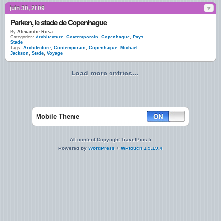
juin 30, 2009
Parken, le stade de Copenhague
By
Alexandre Rosa
Categories:
Architecture
,
Contemporain
,
Copenhague
,
Pays
,
Stade
Tags:
Architecture
,
Contemporain
,
Copenhague
,
Michael
Jackson
,
Stade
,
Voyage
Load more entries...
Mobile Theme
All content Copyright TravelPics.fr
Powered by
WordPress
+
WPtouch 1.9.19.4