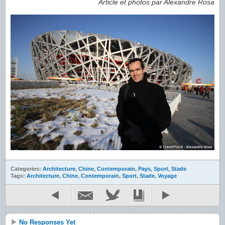
Article et photos par Alexandre Rosa
Categories:
Architecture
,
Chine
,
Contemporain
,
Pays
,
Sport
,
Stade
Tags:
Architecture
,
Chine
,
Contemporain
,
Sport
,
Stade
,
Voyage
No Responses Yet