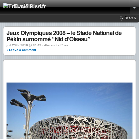
TravelPics.fr
Search
Jeux Olympiques 2008 – le Stade National de
Pékin surnommé “Nid d’Oiseau”
juil 29th, 2010 @ 04:43 › Alexandre Rosa
↓ Leave a comment