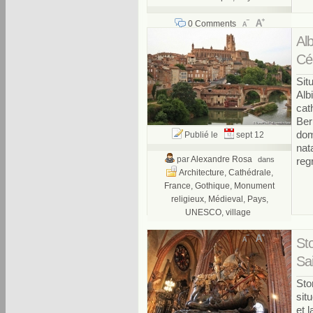
0 Comments
Alb
Cé
Sit
Alb
cat
Ber
domi
Publié le
sept 12
nat
par
Alexandre Rosa
dans
reg
Architecture
,
Cathédrale
,
France
,
Gothique
,
Monument
religieux
,
Médieval
,
Pays
,
UNESCO
,
village
0 Comments
St
Sa
Sto
sit
et l