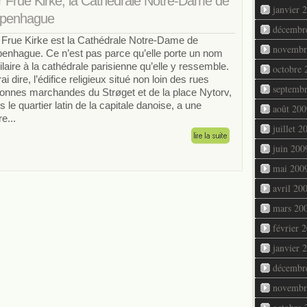
r Frue Kirke, la Cathédrale Notre-Dame de
janvier 
penhague
décembr
 Frue Kirke est la Cathédrale Notre-Dame de
novembr
enhague. Ce n’est pas parce qu’elle porte un nom
ilaire à la cathédrale parisienne qu’elle y ressemble.
octobre 
ai dire, l’édifice religieux situé non loin des rues
septemb
tonnes marchandes du Strøget et de la place Nytorv,
s le quartier latin de la capitale danoise, a une
août 200
re...
juillet 2
juin 200
mai 200
avril 20
mars 20
février 
janvier 
décembr
novembr