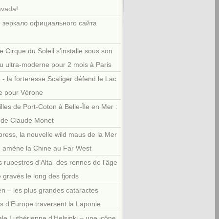
avada!
 зеркало официального сайта
e Cirque du Soleil s’installe sous son
u ultra-moderne pour 2 mois à Paris
 - la forteresse Scaliger défend le Lac
e pour Vérone
illes de Port-Coton à Belle-Île en Mer :
r de Claude Monet
press, la nouvelle wild maus de la Mer
e amène la Chine au Far West
 rupestres d’Alta–des rennes de l’âge
e gravés le long des fjords
en – les plus grandes cataractes
es d’Europe traversent la Laponie
le Luthérienne d’Helsinki – une icône