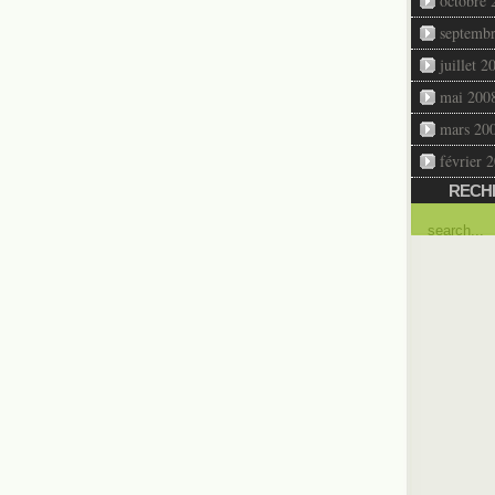
octobre 
septemb
juillet 2
mai 200
mars 20
février 
RECH