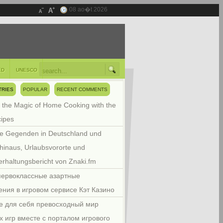
08 ao�t 2026
ED
UNESCO
TRIES
POPULAR
RECENT COMMENTS
 the Magic of Home Cooking with the
cipes
e Gegenden in Deutschland und
hinaus, Urlaubsvororte und
rhaltungsbericht von Znaki.fm
первоклассные азартные
ения в игровом сервисе Кэт Казино
е для себя превосходный мир
х игр вместе с порталом игрового