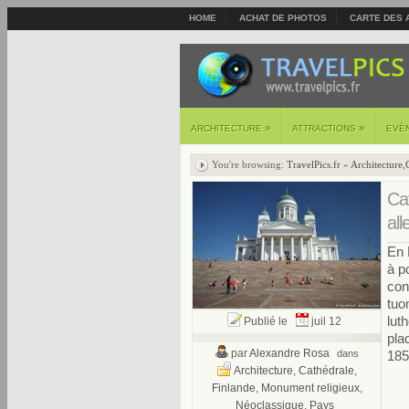
HOME
ACHAT DE PHOTOS
CARTE DES 
»
»
ARCHITECTURE
ATTRACTIONS
EVÈ
You're browsing:
TravelPics.fr
»
Architecture
,
Ca
all
En 
à p
con
tuo
luth
Publié le
juil 12
pla
par
Alexandre Rosa
dans
185
Architecture
,
Cathédrale
,
Finlande
,
Monument religieux
,
Néoclassique
,
Pays