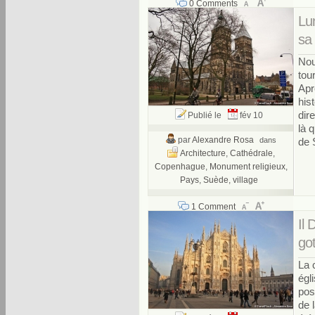
0 Comments
Lun
sa 
Nou
tou
Apr
his
dir
Publié le
fév 10
là 
par
Alexandre Rosa
dans
de 
Architecture
,
Cathédrale
,
Copenhague
,
Monument religieux
,
Pays
,
Suède
,
village
1 Comment
Il
go
La 
égl
pos
de 