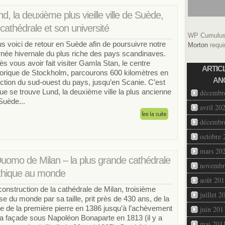
d, la deuxième plus vieille ville de Suède,
cathédrale et son université
WP Cumulus 
s voici de retour en Suède afin de poursuivre notre
Morton
requi
rnée hivernale du plus riche des pays scandinaves.
ès vous avoir fait visiter Gamla Stan, le centre
ARTIC
torique de Stockholm, parcourons 600 kilomètres en
AN
ection du sud-ouest du pays, jusqu’en Scanie. C’est
que se trouve Lund, la deuxième ville la plus ancienne
décembr
Suède...
avril 20
décembr
octobre 
mars 20
 Duomo de Milan – la plus grande cathédrale
novembr
thique au monde
août 201
construction de la cathédrale de Milan, troisième
juillet 2
ise du monde par sa taille, prit près de 430 ans, de la
e de la première pierre en 1386 jusqu’à l’achèvement
juin 201
la façade sous Napoléon Bonaparte en 1813 (il y a
mai 201