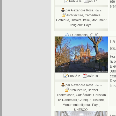
été
Publié le
jan 17
s’e
par
Alexandre Rosa
dans
Architecture
,
Cathédrale
,
Gothique
,
Histoire
,
Italie
,
Monument
religieux
,
Pays
4 Comments
La
to
Fon
la 
Ble
980
cen
Publié le
août 18
Rosk
par
Alexandre Rosa
dans
l’un
Architecture
,
Berthel
Thorvaldsen
,
Cathédrale
,
Christian
IV
,
Danemark
,
Gothique
,
Histoire
,
Monument religieux
,
Pays
,
UNESCO