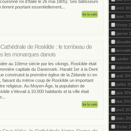
 couronné roi d’Italie le 26 mai 1805). Ses bâtisseurs
n tinrent pourtant essentiellement...
avril 20
mars 20
février 
janvier 
décembr
 Cathédrale de Roskilde : le tombeau de
novembr
us les monarques danois
octobre 
dée au 10ème siècle par les vikings, Roskilde était
septemb
première capitale du Danemark. Harald 1er à la Dent
ue construisit la première église de la Zélande ici en
août 201
, faisant du même coup de Roskilde un important
juillet 2
tre religieux. Au Moyen-Âge, la population de
ilde s’élevait à 10.000 habitants et la ville était
juin 201
e...
mai 201
avril 20
mars 20
février 