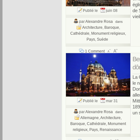
égl
de 
Publié le
juin 08
viei
par
Alexandre Rosa
dans
Architecture
,
Baroque
,
Cathédrale
,
Monument religieux
,
Pays
,
Suède
1 Comment
Ber
dôm
La 
le 
Dom
all
Mit
Publié le
mar 31
189
par
Alexandre Rosa
dans
un s
Allemagne
,
Architecture
,
Baroque
,
Cathédrale
,
Monument
religieux
,
Pays
,
Renaissance