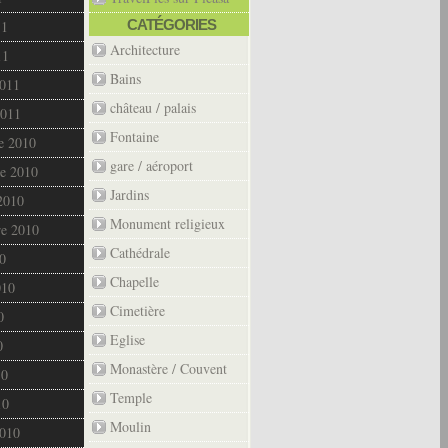
CATÉGORIES
11
Architecture
11
Bains
2011
château / palais
2011
Fontaine
e 2010
gare / aéroport
e 2010
Jardins
2010
Monument religieux
re 2010
Cathédrale
0
Chapelle
010
Cimetière
0
Eglise
0
Monastère / Couvent
10
Temple
10
Moulin
2010