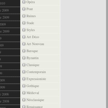
Opéra
2010
Pont
e 2009
Ruines
e 2009
Stade
2009
Styles
re 2009
Art Déco
9
Art Nouveau
009
Baroque
9
Byzantin
9
Classique
09
Contemporain
09
Expressioniste
2009
Gothique
2009
Médieval
e 2008
Néoclassique
e 2008
Renaissance