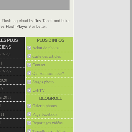
Flash tag cloud by
Roy Tanck
and
Luke
res
Flash Player
9 or better.
LES PLUS
PLUS D’INFOS
CIENS
Achat de photos
e 2025
Carte des articles
21
Contact
e 2020
Qui sommes-nous?
2020
Stages photo
20
webTV
e 2011
BLOGROLL
1
Galerie photos
011
Page Facebook
1
Reportages vidéos
1
TravelPics sur Picasa