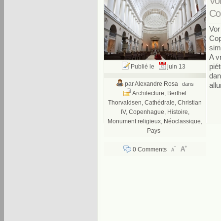
Vo
0 Comments
Co
Vor
Cop
sim
A vr
pié
Publié le
juin 13
dan
par
Alexandre Rosa
dans
allu
Architecture
,
Berthel
Thorvaldsen
,
Cathédrale
,
Christian
IV
,
Copenhague
,
Histoire
,
Monument religieux
,
Néoclassique
,
Pays
0 Comments