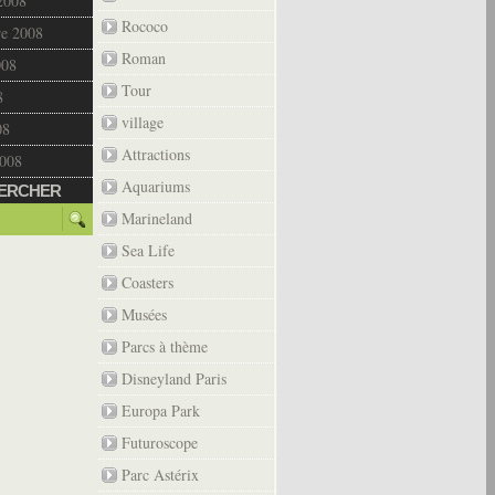
2008
Rococo
re 2008
Roman
008
Tour
8
village
08
Attractions
2008
Aquariums
ERCHER
Marineland
Sea Life
Coasters
Musées
Parcs à thème
Disneyland Paris
Europa Park
Futuroscope
Parc Astérix