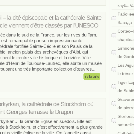
клуба V
Рабочее
i – la cité épiscopale et la cathédrale Sainte
Вавада
cile viennent d’être classés par l’UNESCO
Corteo–l
uée dans le sud de la France, sur les rives du Tarn,
chapitea
i est remarquable par son impressionnante
hédrale fortifiée Sainte-Cécile et son Palais de la
Sirmione
bie, ancien palais des archevêques d’Albi, qui
de Gard
nent le centre-ville historique et la rivière. Ville
ale d’Henri de Toulouse-Lautrec, elle abrite un musée
Les Aigu
roupant une très importante collection d’œuvres...
le tréso
Tiger Ex
de Sabl
Gravures
orkyrkan, la cathédrale de Stockholm où
de pierr
int Georges terrasse le Dragon
Storfors
rkyrkan… la Grande Eglise en suédois. Elle est
naturell
uée à Stockholm, et c’est effectivement la plus grande
a plus vieille église de la ville. On l’appelle aussi
Cathédra