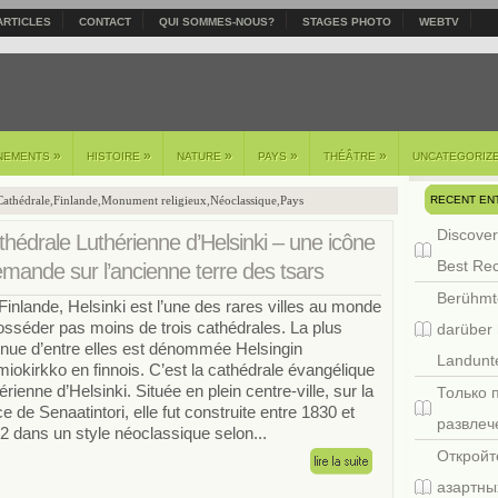
ARTICLES
CONTACT
QUI SOMMES-NOUS?
STAGES PHOTO
WEBTV
»
»
»
»
»
NEMENTS
HISTOIRE
NATURE
PAYS
THÉÂTRE
UNCATEGORIZ
RECENT EN
Cathédrale
,
Finlande
,
Monument religieux
,
Néoclassique
,
Pays
Discover
thédrale Luthérienne d’Helsinki – une icône
Best Re
emande sur l’ancienne terre des tsars
Berühmt
Finlande, Helsinki est l’une des rares villes au monde
osséder pas moins de trois cathédrales. La plus
darüber 
nue d’entre elles est dénommée Helsingin
Landunte
miokirkko en finnois. C’est la cathédrale évangélique
érienne d’Helsinki. Située en plein centre-ville, sur la
Только 
ce de Senaatintori, elle fut construite entre 1830 et
развлеч
2 dans un style néoclassique selon...
Откройт
азартны