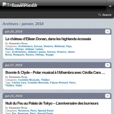
TravelPics.fr
Search
Archives › janvier, 2010
jan 29, 2010
Le château d’Eilean Donan, dans les highlands écossais
By
Alexandre Rosa
Categories:
Architecture
,
Ecosse
,
Histoire
,
Médieval
,
Pays
,
Ruines
,
Vikings
,
château / palais
Tags:
Architecture
,
château / palais
,
Ecosse
,
Histoire
,
James
Bond
,
Remparts
,
Ruines
,
Vikings
,
Voyage
jan 27, 2010
Bonnie & Clyde – Polar musical à l’Alhambra avec Cécilia Cara et Fabian Richard
By
Alexandre Rosa
Categories:
Comédie Musicale
,
Théâtre
Tags:
Cécilia Cara
,
Comédie Musicale
,
Fabian Richard
,
Paris
,
Théâtre
,
Vidéo
jan 24, 2010
Nuit du Feu au Palais de Tokyo – L’anniversaire des burneurs
By
Alexandre Rosa
Categories:
Nocturne
,
Paris
,
Special Event
Tags:
Feu
,
Nocturne
,
Paris
,
Special Event