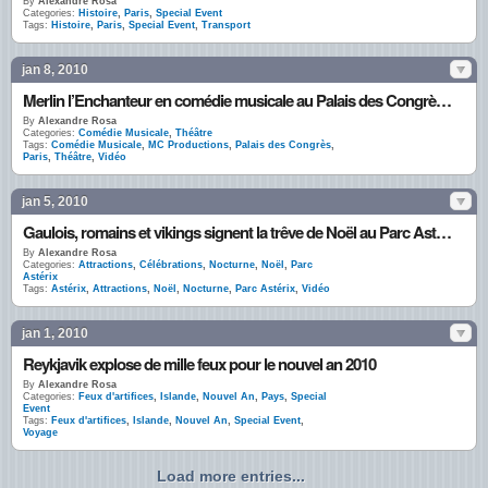
By
Alexandre Rosa
Categories:
Histoire
,
Paris
,
Special Event
Tags:
Histoire
,
Paris
,
Special Event
,
Transport
jan 8, 2010
Merlin l’Enchanteur en comédie musicale au Palais des Congrès de Paris
By
Alexandre Rosa
Categories:
Comédie Musicale
,
Théâtre
Tags:
Comédie Musicale
,
MC Productions
,
Palais des Congrès
,
Paris
,
Théâtre
,
Vidéo
jan 5, 2010
Gaulois, romains et vikings signent la trêve de Noël au Parc Astérix
By
Alexandre Rosa
Categories:
Attractions
,
Célébrations
,
Nocturne
,
Noël
,
Parc
Astérix
Tags:
Astérix
,
Attractions
,
Noël
,
Nocturne
,
Parc Astérix
,
Vidéo
jan 1, 2010
Reykjavik explose de mille feux pour le nouvel an 2010
By
Alexandre Rosa
Categories:
Feux d'artifices
,
Islande
,
Nouvel An
,
Pays
,
Special
Event
Tags:
Feux d'artifices
,
Islande
,
Nouvel An
,
Special Event
,
Voyage
Load more entries...