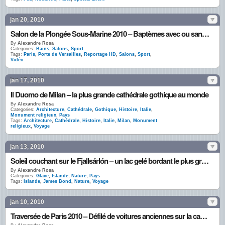
jan 20, 2010
Salon de la Plongée Sous-Marine 2010 – Baptèmes avec ou sans bouteilles
By
Alexandre Rosa
Categories:
Bains
,
Salons
,
Sport
Tags:
Paris
,
Porte de Versailles
,
Reportage HD
,
Salons
,
Sport
,
Vidéo
jan 17, 2010
Il Duomo de Milan – la plus grande cathédrale gothique au monde
By
Alexandre Rosa
Categories:
Architecture
,
Cathédrale
,
Gothique
,
Histoire
,
Italie
,
Monument religieux
,
Pays
Tags:
Architecture
,
Cathédrale
,
Histoire
,
Italie
,
Milan
,
Monument
religieux
,
Voyage
jan 13, 2010
Soleil couchant sur le Fjallsárlón – un lac gelé bordant le plus grand glacier du monde
By
Alexandre Rosa
Categories:
Glace
,
Islande
,
Nature
,
Pays
Tags:
Islande
,
James Bond
,
Nature
,
Voyage
jan 10, 2010
Traversée de Paris 2010 – Défilé de voitures anciennes sur la capitale!