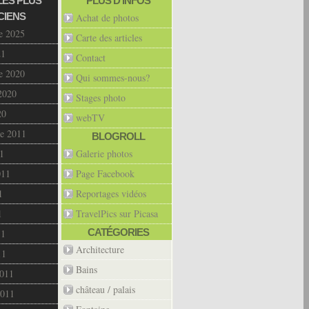
LES PLUS
PLUS D’INFOS
CIENS
Achat de photos
e 2025
Carte des articles
21
Contact
e 2020
Qui sommes-nous?
2020
Stages photo
20
webTV
e 2011
BLOGROLL
1
Galerie photos
011
Page Facebook
1
Reportages vidéos
1
TravelPics sur Picasa
CATÉGORIES
11
Architecture
11
Bains
2011
château / palais
2011