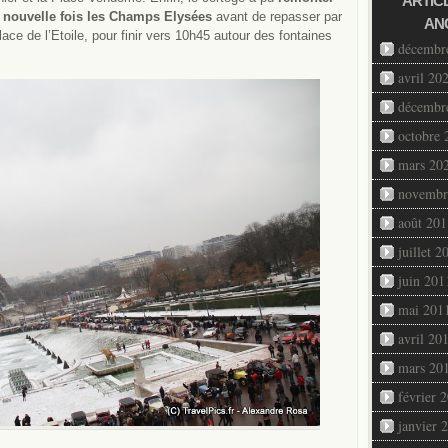
ARTIC
 nouvelle fois les Champs Elysées
avant de repasser par
AN
lace de l’Etoile, pour finir vers 10h45 autour des fontaines
décembr
avril 20
décembr
octobre 
mars 20
novembr
août 201
juillet 2
juin 201
mai 201
avril 20
mars 20
février 
janvier 