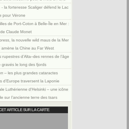
 - la forteresse Scaliger défend le Lac
e pour Vérone
illes de Port-Coton à Belle-Île en Mer :
r de Claude Monet
press, la nouvelle wild maus de la Mer
e amène la Chine au Far West
 rupestres d’Alta–des rennes de l’âge
e gravés le long des fjords
en – les plus grandes cataractes
es d’Europe traversent la Laponie
le Luthérienne d’Helsinki – une icône
e sur l’ancienne terre des tsars
CET ARTICLE SUR LA CARTE