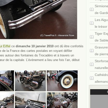
Sirmione
de Gard
Les Aigu
le tréso
Tiger Ex
de Sabl
ur Eiffel
ce
dimanche 10 janvier 2010
ont dû être confortés
Gravures
 de la France des cartes postales en voyant défiler
de pierr
nes autour des fontaines du Trocadéro et à travers un
ur de la capitale. L’évènement a lieu une fois l’an, début
Storfors
naturell
Cathédra
allemand