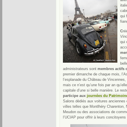
ital
cabr
qui 
fian
C
ré
Vin
qui 
accu
me
fem
bel
administrateurs sont
membres actifs 
premier dimanche de chaque mois, l’As
l’esplanade du Château de Vincennes
mais ce n’est qu’une fois par an qu’elle
capitale d’une si belle manière. Le rest
participe aux
journées du Patrimoin
Salons dédiés aux voitures anciennes et
villes telles que Montlhéry Charenton, 
Meudon ou des associations de commerç
l’UCIAP pour offrir à leurs concitoyens 