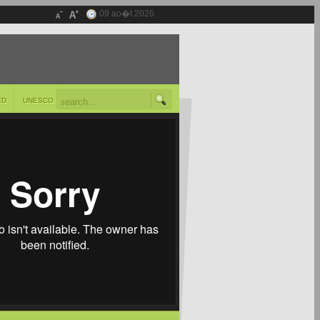
09 ao�t 2026
ED
UNESCO