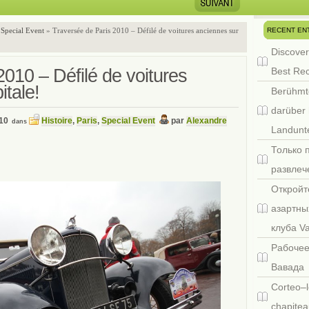
RECENT EN
,
Special Event
» Traversée de Paris 2010 – Défilé de voitures anciennes sur
Discover
010 – Défilé de voitures
Best Re
itale!
Berühmt
darüber 
10
Histoire
,
Paris
,
Special Event
par
Alexandre
dans
Landunte
Только 
развлеч
Откройт
азартны
клуба V
Рабочее
Вавада
Corteo–l
chapitea