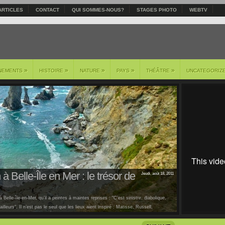
ARTICLES
CONTACT
QUI SOMMES-NOUS?
STAGES PHOTO
WEBTV
»
»
»
»
»
NEMENTS
HISTOIRE
NATURE
PAYS
THÉÂTRE
UNCATEGORIZ
à Belle-Île en Mer : le trésor de
Jeudi, août 18, 2011
 Belle-île-en-Mer, qu’il a peintes à maintes reprises : "C’est sinistre, diabolique,
lleurs". Il n’est pas le seul que les lieux aient inspiré : Matisse, Russell,
us [...]