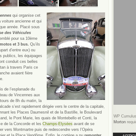
iennes
qui organise cet
voiture ancienne et qui
aque année. Placé sous
se des Véhicules
semblé pour sa 10ème
 motos et 3 bus.
Qu’ils
lupart d’entre eux) ou
es
publics, les équipages
ont conduit ces belles
tan à travers Paris ce
anche avaient fière
re.
is de l’esplanade du
teau de Vincennes aux
tours de 8h du matin, la
lcade s’est rapidement dirigée vers le centre de la capitale,
onnant les Places Daumesnil et de la Bastille, le Boulevard
WP Cumulus 
and, le Pont Marie, les quais de Montebello et Conti, la
Morton
requi
ce de la Concorde et les
Champs-Elysées
avant de se
ger vers Montmartre puis de redescendre vers l’Opéra
ier et la Place Vendôme. Enfin, le cortège a pu
remonter