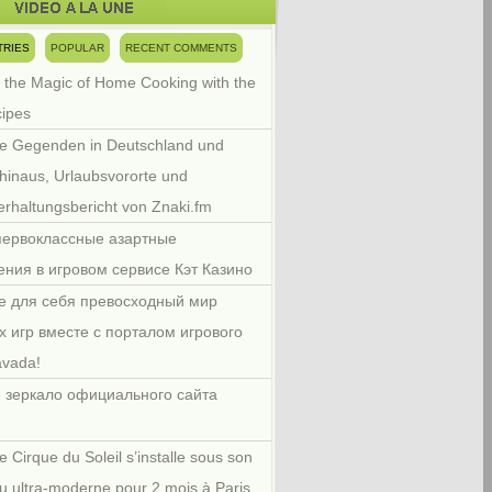
TRIES
POPULAR
RECENT COMMENTS
 the Magic of Home Cooking with the
cipes
e Gegenden in Deutschland und
hinaus, Urlaubsvororte und
rhaltungsbericht von Znaki.fm
первоклассные азартные
ения в игровом сервисе Кэт Казино
е для себя превосходный мир
х игр вместе с порталом игрового
avada!
 зеркало официального сайта
e Cirque du Soleil s’installe sous son
u ultra-moderne pour 2 mois à Paris