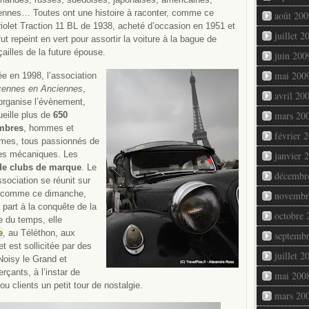
iennes… Toutes ont une histoire à raconter, comme ce
août 200
iolet Traction 11 BL de 1938, acheté d’occasion en 1951 et
juillet 2
fut repeint en vert pour assortir la voiture à la bague de
çailles de la future épouse.
juin 200
mai 200
ée en 1998, l’association
cennes en Anciennes
,
avril 20
organise l’évènement,
mars 20
eille plus de
650
mbres
, hommes et
février 
mes, tous passionnés de
les mécaniques. Les
janvier 
de clubs de marque
. Le
décembr
sociation se réunit sur
, comme ce dimanche,
novembr
 part à la conquête de la
octobre 
e du temps, elle
e
, au Téléthon, aux
septemb
 est sollicitée par des
juillet 2
Noisy le Grand et
ants, à l’instar de
mai 200
ou clients un petit tour de nostalgie.
mars 20