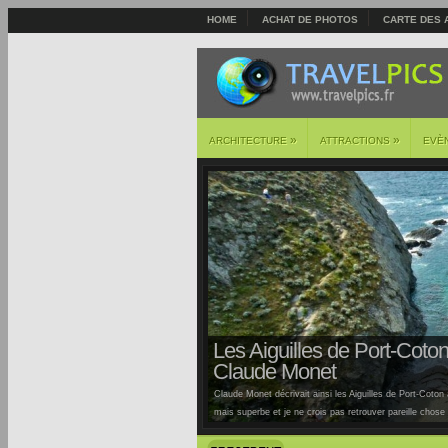
HOME
ACHAT DE PHOTOS
CARTE DES 
»
»
ARCHITECTURE
ATTRACTIONS
EVÈ
Les Aiguilles de Port-Coton 
Claude Monet
Claude Monet décrivait ainsi les Aiguilles de Port-Coton à
mais superbe et je ne crois pas retrouver pareille chose ai
Auburtin… Situées sur la côte sauvage de cette île, la pl