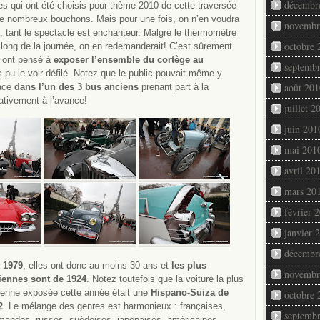
décembr
s qui ont été choisis pour thème 2010 de cette traversée
e nombreux bouchons. Mais pour une fois, on n’en voudra
novembr
d, tant le spectacle est enchanteur. Malgré le thermomètre
octobre 
ong de la journée, on en redemanderait! C’est sûrement
s ont pensé à
exposer l’ensemble du cortège au
septemb
 pu le voir défilé. Notez que le public pouvait même y
août 201
lace
dans l’un des 3 bus anciens
prenant part à la
ativement à l’avance!
juillet 2
juin 201
mai 201
avril 20
mars 20
février 
janvier 
décembr
t 1979
, elles ont donc au moins 30 ans et
les plus
novembr
iennes sont de 1924
. Notez toutefois que la voiture la plus
ienne exposée cette année était une
Hispano-Suiza de
octobre 
2
. Le mélange des genres est harmonieux : françaises,
septemb
emandes, russes, suédoises, japonaises, américaines,