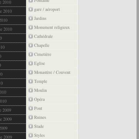
Fontaine
e 2010
gare / aéroport
e 2010
Jardins
2010
Monument religieux
re 2010
Cathédrale
0
Chapelle
010
Cimetière
0
Eglise
0
Monastère / Couvent
10
Temple
10
Moulin
2010
Opéra
2010
Pont
e 2009
Ruines
e 2009
Stade
2009
Styles
re 2009