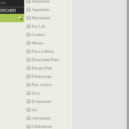
Attractions
2008
Aquariums
ERCHER
Marineland
Sea Life
Coasters
Musées
Parcs à thème
Disneyland Paris
Europa Park
Futuroscope
Parc Astérix
Zoos
Evènements
Art
Astronomie
Célébrations