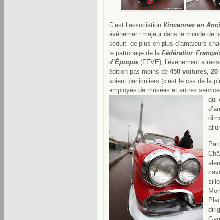
C’est l’association
Vincennes en Anc
évènement majeur dans le monde de la 
séduit de plus en plus d’amateurs ch
le patronage de la
Fédération Françai
d’Époque
(FFVE), l’événement a ras
édition pas moins de
450 voitures, 20
soient particuliers (c’est le cas de la p
employés de musées et autres servic
qui 
d’an
dim
allu
Part
Châ
alen
cava
sill
Morl
Pla
diri
Garn