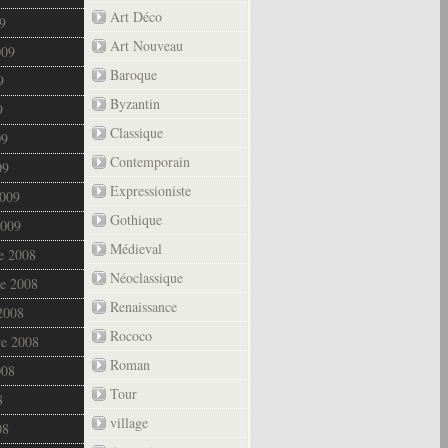
Art Déco
9
Art Nouveau
009
Baroque
9
Byzantin
9
Classique
09
Contemporain
09
Expressioniste
2009
Gothique
2009
Médieval
e 2008
Néoclassique
e 2008
Renaissance
2008
Rococo
re 2008
Roman
008
Tour
8
village
08