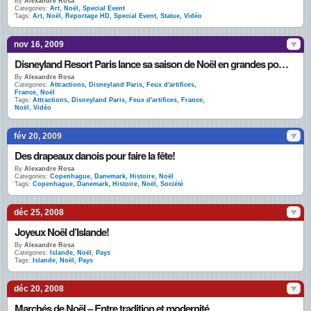
By
Alexandre Rosa
Categories:
Art
,
Noël
,
Special Event
Tags:
Art
,
Noël
,
Reportage HD
,
Special Event
,
Statue
,
Vidéo
nov 16, 2009
Disneyland Resort Paris lance sa saison de Noël en grandes pompes
By
Alexandre Rosa
Categories:
Attractions
,
Disneyland Paris
,
Feux d'artifices
,
France
,
Noël
Tags:
Attractions
,
Disneyland Paris
,
Feux d'artifices
,
France
,
Noël
,
Vidéo
fév 20, 2009
Des drapeaux danois pour faire la fête!
By
Alexandre Rosa
Categories:
Copenhague
,
Danemark
,
Histoire
,
Noël
Tags:
Copenhague
,
Danemark
,
Histoire
,
Noël
,
Société
déc 25, 2008
Joyeux Noël d’Islande!
By
Alexandre Rosa
Categories:
Islande
,
Noël
,
Pays
Tags:
Islande
,
Noël
,
Pays
déc 20, 2008
Marchés de Noël – Entre tradition et modernité