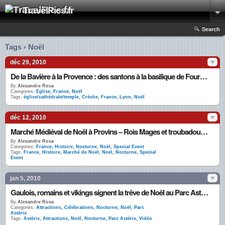
TravelPics.fr
Search
Tags › Noël
déc 29, 2010
De la Bavière à la Provence : des santons à la basilique de Fourvière pour sa crèche de Noël géante
By
Alexandre Rosa
Categories:
Eglise
,
France
,
Noël
Tags:
église/cathédrale/temple
,
Crèche
,
France
,
Lyon
,
Noël
déc 12, 2010
Marché Médiéval de Noël à Provins – Rois Mages et troubadours animent banquet et bal d’époque
By
Alexandre Rosa
Categories:
France
,
Histoire
,
Nocturne
,
Noël
,
Special Event
Tags:
France
,
Histoire
,
Marché de Noël
,
Noël
,
Nocturne
,
Special
Event
jan 5, 2010
Gaulois, romains et vikings signent la trêve de Noël au Parc Astérix
By
Alexandre Rosa
Categories:
Attractions
,
Célébrations
,
Nocturne
,
Noël
,
Parc
Astérix
Tags:
Astérix
,
Attractions
,
Noël
,
Nocturne
,
Parc Astérix
,
Vidéo