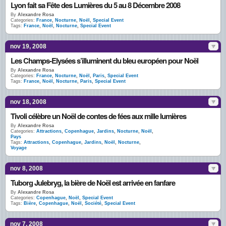
Lyon fait sa Fête des Lumières du 5 au 8 Décembre 2008
By
Alexandre Rosa
Categories:
France
,
Nocturne
,
Noël
,
Special Event
Tags:
France
,
Noël
,
Nocturne
,
Special Event
nov 19, 2008
Les Champs-Elysées s’illuminent du bleu européen pour Noël
By
Alexandre Rosa
Categories:
France
,
Nocturne
,
Noël
,
Paris
,
Special Event
Tags:
France
,
Noël
,
Nocturne
,
Paris
,
Special Event
nov 18, 2008
Tivoli célèbre un Noël de contes de fées aux mille lumières
By
Alexandre Rosa
Categories:
Attractions
,
Copenhague
,
Jardins
,
Nocturne
,
Noël
,
Pays
Tags:
Attractions
,
Copenhague
,
Jardins
,
Noël
,
Nocturne
,
Voyage
nov 8, 2008
Tuborg Julebryg, la bière de Noël est arrivée en fanfare
By
Alexandre Rosa
Categories:
Copenhague
,
Noël
,
Special Event
Tags:
Bière
,
Copenhague
,
Noël
,
Société
,
Special Event
nov 7, 2008