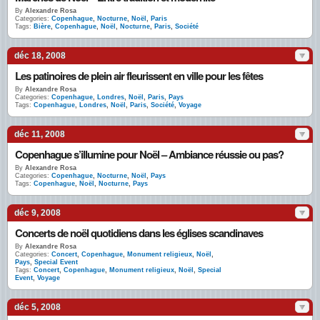
By
Alexandre Rosa
Categories:
Copenhague
,
Nocturne
,
Noël
,
Paris
Tags:
Bière
,
Copenhague
,
Noël
,
Nocturne
,
Paris
,
Société
déc 18, 2008
Les patinoires de plein air fleurissent en ville pour les fêtes
By
Alexandre Rosa
Categories:
Copenhague
,
Londres
,
Noël
,
Paris
,
Pays
Tags:
Copenhague
,
Londres
,
Noël
,
Paris
,
Société
,
Voyage
déc 11, 2008
Copenhague s’illumine pour Noël – Ambiance réussie ou pas?
By
Alexandre Rosa
Categories:
Copenhague
,
Nocturne
,
Noël
,
Pays
Tags:
Copenhague
,
Noël
,
Nocturne
,
Pays
déc 9, 2008
Concerts de noël quotidiens dans les églises scandinaves
By
Alexandre Rosa
Categories:
Concert
,
Copenhague
,
Monument religieux
,
Noël
,
Pays
,
Special Event
Tags:
Concert
,
Copenhague
,
Monument religieux
,
Noël
,
Special
Event
,
Voyage
déc 5, 2008