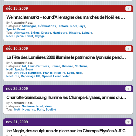
déc 15, 2009
Weihnachtsmarkt – tour d’Allemagne des marchés de Noël les plus jolis du monde en photos
By
Alexandre Rosa
Categories:
Allemagne
,
Célébrations
,
Histoire
,
Noël
,
Pays
,
Special Event
Tags:
Allemagne
,
Brême
,
Dresde
,
Hambourg
,
Histoire
,
Leipzig
,
Noël
,
Special Event
,
Voyage
déc 10, 2009
La Fête des Lumières 2009 illumine le patrimoine lyonnais pendant 4 nuits
By
Alexandre Rosa
Categories:
Art
,
Feux d'artifices
,
France
,
Histoire
,
Nocturne
,
Noël
,
Special Event
Tags:
Art
,
Feux d'artifices
,
France
,
Histoire
,
Lyon
,
Noël
,
Nocturne
,
Reportage HD
,
Special Event
,
Vidéo
nov 25, 2009
Charlotte Gainsbourg illumine les Champs-Elysées, animés d’un marché de noël en 2009
By
Alexandre Rosa
Categories:
Nocturne
,
Noël
,
Paris
Tags:
Noël
,
Nocturne
,
Paris
,
Société
nov 21, 2009
Ice Magic, des sculptures de glace sur les Champs Elysées à -6°C