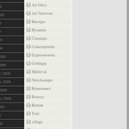
Art Déco
9
Art Nouveau
009
Baroque
9
Byzantin
9
Classique
09
Contemporain
09
Expressioniste
2009
Gothique
2009
Médieval
e 2008
Néoclassique
e 2008
Renaissance
2008
Rococo
re 2008
Roman
008
Tour
8
village
08