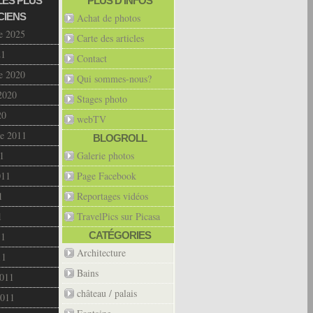
LES PLUS
PLUS D’INFOS
CIENS
Achat de photos
e 2025
Carte des articles
21
Contact
e 2020
Qui sommes-nous?
2020
Stages photo
20
webTV
e 2011
BLOGROLL
1
Galerie photos
011
Page Facebook
1
Reportages vidéos
1
TravelPics sur Picasa
CATÉGORIES
11
Architecture
11
Bains
2011
château / palais
2011