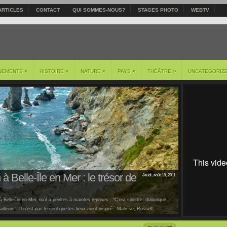
ARTICLES
CONTACT
QUI SOMMES-NOUS?
STAGES PHOTO
WEBTV
»
»
»
»
»
NEMENTS
HISTOIRE
NATURE
PAYS
THÉÂTRE
UNCATEGORIZ
à Belle-Île en Mer : le trésor de
Jeudi, août 18, 2011
 Belle-île-en-Mer, qu’il a peintes à maintes reprises : "C’est sinistre, diabolique,
lleurs". Il n’est pas le seul que les lieux aient inspiré : Matisse, Russell,
us [...]