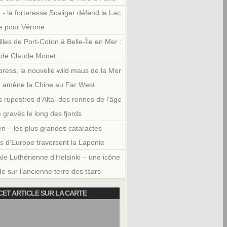
 - la forteresse Scaliger défend le Lac
e pour Vérone
illes de Port-Coton à Belle-Île en Mer :
r de Claude Monet
press, la nouvelle wild maus de la Mer
e amène la Chine au Far West
 rupestres d’Alta–des rennes de l’âge
e gravés le long des fjords
en – les plus grandes cataractes
es d’Europe traversent la Laponie
le Luthérienne d’Helsinki – une icône
e sur l’ancienne terre des tsars
CET ARTICLE SUR LA CARTE