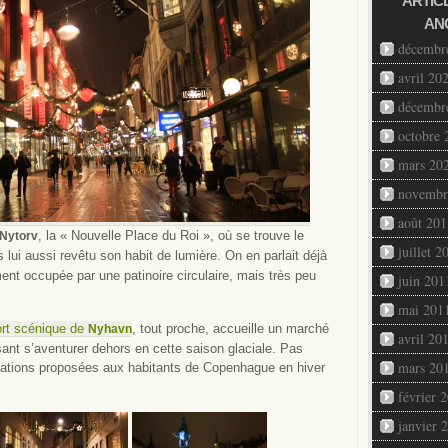
ARTIC
AN
décembr
avril 20
décembr
octobre 
mars 20
novembr
août 201
, la « Nouvelle Place du Roi », où se trouve le
Nytorv
juillet 2
rs lui aussi revêtu son habit de lumière. On en parlait déjà
ment occupée par une patinoire circulaire, mais très peu
juin 201
mai 201
ort scénique de
, tout proche, accueille un marché
Nyhavn
avril 20
sant s’aventurer dehors en cette saison glaciale. Pas
mars 20
mations proposées aux habitants de Copenhague en hiver
février 
janvier 