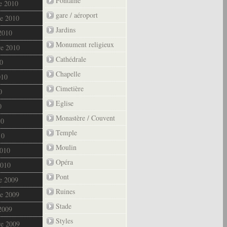
Fontaine
e 2010
gare / aéroport
e 2010
Jardins
2010
Monument religieux
re 2010
Cathédrale
0
Chapelle
010
Cimetière
0
Eglise
0
Monastère / Couvent
10
Temple
10
Moulin
2010
Opéra
2010
Pont
e 2009
Ruines
e 2009
Stade
2009
Styles
re 2009