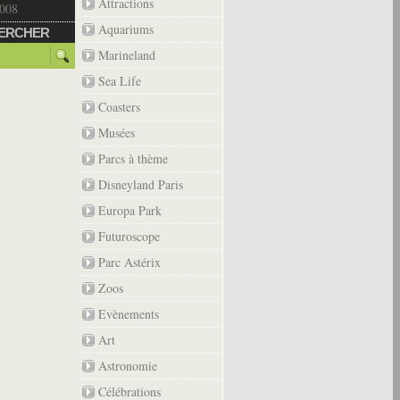
Attractions
2008
Aquariums
ERCHER
Marineland
Sea Life
Coasters
Musées
Parcs à thème
Disneyland Paris
Europa Park
Futuroscope
Parc Astérix
Zoos
Evènements
Art
Astronomie
Célébrations