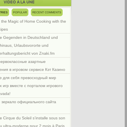
TRIES
POPULAR
RECENT COMMENTS
 the Magic of Home Cooking with the
cipes
e Gegenden in Deutschland und
hinaus, Urlaubsvororte und
rhaltungsbericht von Znaki.fm
первоклассные азартные
ения в игровом сервисе Кэт Казино
е для себя превосходный мир
х игр вместе с порталом игрового
avada!
 зеркало официального сайта
e Cirque du Soleil s’installe sous son
u ultra-moderne pour 2 mois à Paris