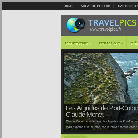
HOME
ACHAT DE PHOTOS
CARTE DES 
»
»
ARCHITECTURE
ATTRACTIONS
EVÈ
Les Aiguilles de Port-Coton 
Claude Monet
Claude Monet décrivait ainsi les Aiguilles de Port-Coton à
mais superbe et je ne crois pas retrouver pareille chose ai
Auburtin… Situées sur la côte sauvage de cette île, la pl