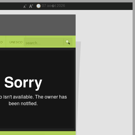
07 ao�t 2026
ED
UNESCO