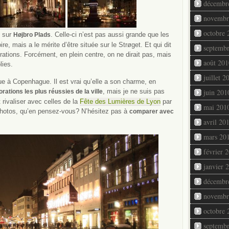
décembr
novembr
octobre 
e sur
. Celle-ci n’est pas aussi grande que les
Højbro Plads
re, mais a le mérite d’être située sur le Strøget. Et qui dit
septemb
orations. Forcément, en plein centre, on ne dirait pas, mais
août 201
lies.
juillet 2
e à Copenhague. Il est vrai qu’elle a son charme, en
, mais je ne suis pas
juin 201
orations les plus réussies de la ville
rivaliser avec celles de la
Fête des Lumières de Lyon
par
mai 201
photos, qu’en pensez-vous? N’hésitez pas à
comparer avec
avril 20
mars 20
février 
janvier 
décembr
novembr
octobre 
septemb