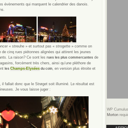
 les évènements qui marquent le calendrier des danois.
ns.
ncer « streuhe » et surtout pas « strogette » comme on
e de cinq rues piétonnes alignées qui attirent les jeunes
nts. La raison? Ce sont les
de
rues les plus commercantes
magasins, forcément très chers, ainsi qu’une pléthore de
ont
Champs-Elysées
, en version plus étroite et
les
du coin
, il fallait donc que le Strøget soit illuminé. Le résultat est
neuses. Je vous laisse juger :
WP Cumulus 
Morton
requi