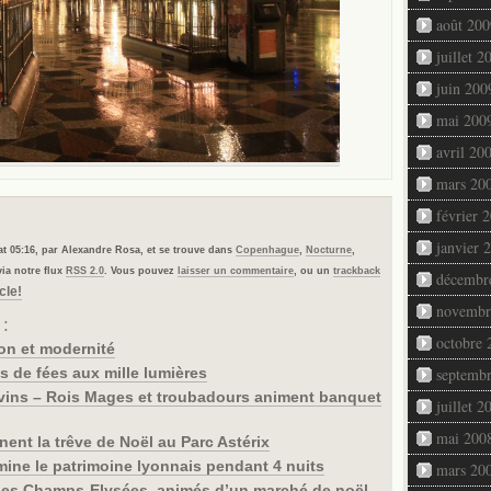
août 200
juillet 2
juin 200
mai 200
avril 20
mars 20
février 
janvier 
 at 05:16, par Alexandre Rosa, et se trouve dans
Copenhague
,
Nocturne
,
ia notre flux
RSS 2.0
. Vous pouvez
laisser un commentaire
, ou un
trackback
décembr
cle!
novembr
 :
octobre 
ion et modernité
s de fées aux mille lumières
septemb
vins – Rois Mages et troubadours animent banquet
juillet 2
mai 200
nent la trêve de Noël au Parc Astérix
mine le patrimoine lyonnais pendant 4 nuits
mars 20
 les Champs-Elysées, animés d’un marché de noël