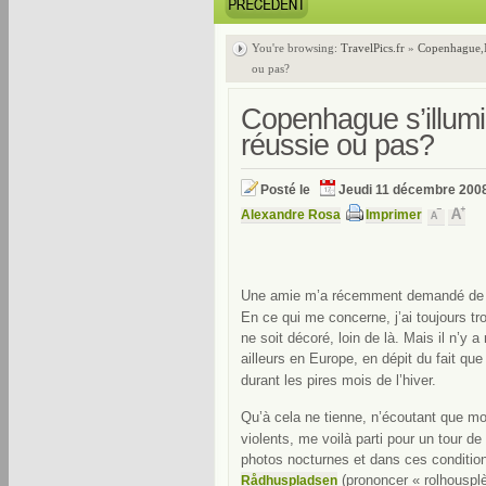
You're browsing:
TravelPics.fr
»
Copenhague
,
ou pas?
Copenhague s’illum
réussie ou pas?
Posté le
Jeudi 11 décembre 200
Alexandre Rosa
Imprimer
Une amie m’a récemment demandé de fa
En ce qui me concerne, j’ai toujours tro
ne soit décoré, loin de là. Mais il n’y 
ailleurs en Europe, en dépit du fait qu
durant les pires mois de l’hiver.
Qu’à cela ne tienne, n’écoutant que m
violents, me voilà parti pour un tour de
photos nocturnes et dans ces conditio
(prononcer « rolhousplè
Rådhuspladsen