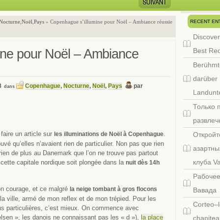
RECENT EN
Nocturne
,
Noël
,
Pays
» Copenhague s’illumine pour Noël – Ambiance réussie
Discover
ine pour Noël – Ambiance
Best Re
Berühmt
darüber 
8
Copenhague
,
Nocturne
,
Noël
,
Pays
par
dans
Landunte
Только 
развлеч
ire un article sur
.
les illuminations de Noël à Copenhague
Откройт
uvé qu’elles n’avaient rien de particulier. Non pas que rien
азартны
a rien de plus au Danemark que l’on ne trouve pas partout
клуба V
e cette capitale nordique soit plongée dans la
nuit dès 14h
Рабочее
on courage, et ce malgré
la neige tombant à gros flocons
Вавада
 la ville, armé de mon reflex et de mon trépied. Pour les
Corteo–l
ns particulières, c’est mieux. On commence avec
lsen », les danois ne connaissant pas les « d »),
la place
chapitea