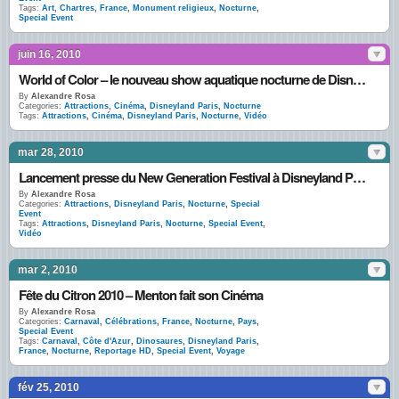
Tags:
Art
,
Chartres
,
France
,
Monument religieux
,
Nocturne
,
Special Event
juin 16, 2010
World of Color – le nouveau show aquatique nocturne de Disney’s California Adventure en photos et vidéos
By
Alexandre Rosa
Categories:
Attractions
,
Cinéma
,
Disneyland Paris
,
Nocturne
Tags:
Attractions
,
Cinéma
,
Disneyland Paris
,
Nocturne
,
Vidéo
mar 28, 2010
Lancement presse du New Generation Festival à Disneyland Paris : un spectacle nocturne unique
By
Alexandre Rosa
Categories:
Attractions
,
Disneyland Paris
,
Nocturne
,
Special
Event
Tags:
Attractions
,
Disneyland Paris
,
Nocturne
,
Special Event
,
Vidéo
mar 2, 2010
Fête du Citron 2010 – Menton fait son Cinéma
By
Alexandre Rosa
Categories:
Carnaval
,
Célébrations
,
France
,
Nocturne
,
Pays
,
Special Event
Tags:
Carnaval
,
Côte d'Azur
,
Dinosaures
,
Disneyland Paris
,
France
,
Nocturne
,
Reportage HD
,
Special Event
,
Voyage
fév 25, 2010