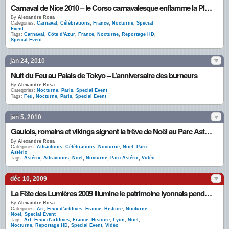
Carnaval de Nice 2010 – le Corso carnavalesque enflamme la Place Masséna
By
Alexandre Rosa
Categories:
Carnaval
,
Célébrations
,
France
,
Nocturne
,
Special
Event
Tags:
Carnaval
,
Côte d'Azur
,
France
,
Nocturne
,
Reportage HD
,
Special Event
jan 24, 2010
Nuit du Feu au Palais de Tokyo – L’anniversaire des burneurs
By
Alexandre Rosa
Categories:
Nocturne
,
Paris
,
Special Event
Tags:
Feu
,
Nocturne
,
Paris
,
Special Event
jan 5, 2010
Gaulois, romains et vikings signent la trêve de Noël au Parc Astérix
By
Alexandre Rosa
Categories:
Attractions
,
Célébrations
,
Nocturne
,
Noël
,
Parc
Astérix
Tags:
Astérix
,
Attractions
,
Noël
,
Nocturne
,
Parc Astérix
,
Vidéo
déc 10, 2009
La Fête des Lumières 2009 illumine le patrimoine lyonnais pendant 4 nuits
By
Alexandre Rosa
Categories:
Art
,
Feux d'artifices
,
France
,
Histoire
,
Nocturne
,
Noël
,
Special Event
Tags:
Art
,
Feux d'artifices
,
France
,
Histoire
,
Lyon
,
Noël
,
Nocturne
,
Reportage HD
,
Special Event
,
Vidéo