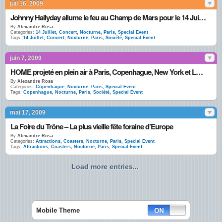
juil 16, 2009
Johnny Hallyday allume le feu au Champ de Mars pour le 14 Juillet
By
Alexandre Rosa
Categories:
14 Juillet
,
Concert
,
Nocturne
,
Paris
,
Special Event
Tags:
14 Juillet
,
Concert
,
Nocturne
,
Paris
,
Société
,
Special Event
juin 7, 2009
HOME projeté en plein air à Paris, Copenhague, New York et Londres
By
Alexandre Rosa
Categories:
Copenhague
,
Nocturne
,
Paris
,
Special Event
Tags:
Copenhague
,
Nocturne
,
Paris
,
Société
,
Special Event
mai 17, 2009
La Foire du Trône – La plus vieille fête foraine d’Europe
By
Alexandre Rosa
Categories:
Attractions
,
Coasters
,
Nocturne
,
Paris
,
Special Event
Tags:
Attractions
,
Coasters
,
Nocturne
,
Paris
,
Special Event
Load more entries...
Mobile Theme