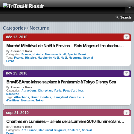
TravelPics.fr
Search
Categories › Nocturne
déc 12, 2010
Marché Médiéval de Noël à Provins – Rois Mages et troubadours animent banquet et bal d’époque
By
Alexandre Rosa
Categories:
France
,
Histoire
,
Nocturne
,
Noël
,
Special Event
Tags:
France
,
Histoire
,
Marché de Noël
,
Noël
,
Nocturne
,
Special
Event
nov 15, 2010
BraviSEAmo laisse sa place à Fantasmic à Tokyo Disney Sea
By
Alexandre Rosa
Categories:
Attractions
,
Disneyland Paris
,
Feux d'artifices
,
Nocturne
Tags:
Attractions
,
Bruno Coulais
,
Disneyland Paris
,
Feux
d'artifices
,
Nocturne
,
Tokyo
sept 21, 2010
Chartres en Lumières – la Fête de la Lumière 2010 illumine 26 monuments de la ville
By
Alexandre Rosa
Categories:
Art
,
France
,
Monument religieux
,
Nocturne
,
Special
Event