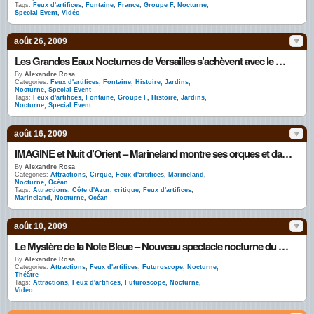
Tags:
Feux d'artifices
,
Fontaine
,
France
,
Groupe F
,
Nocturne
,
Special Event
,
Vidéo
août 26, 2009
Les Grandes Eaux Nocturnes de Versailles s’achèvent avec le Groupe F
By
Alexandre Rosa
Categories:
Feux d'artifices
,
Fontaine
,
Histoire
,
Jardins
,
Nocturne
,
Special Event
Tags:
Feux d'artifices
,
Fontaine
,
Groupe F
,
Histoire
,
Jardins
,
Nocturne
,
Special Event
août 16, 2009
IMAGINE et Nuit d’Orient – Marineland montre ses orques et dauphins en nocturne
By
Alexandre Rosa
Categories:
Attractions
,
Cirque
,
Feux d'artifices
,
Marineland
,
Nocturne
,
Océan
Tags:
Attractions
,
Côte d'Azur
,
critique
,
Feux d'artifices
,
Marineland
,
Nocturne
,
Océan
août 10, 2009
Le Mystère de la Note Bleue – Nouveau spectacle nocturne du Futuroscope
By
Alexandre Rosa
Categories:
Attractions
,
Feux d'artifices
,
Futuroscope
,
Nocturne
,
Théâtre
Tags:
Attractions
,
Feux d'artifices
,
Futuroscope
,
Nocturne
,
Vidéo