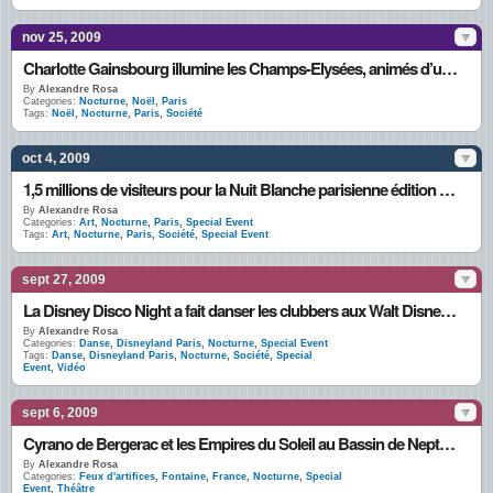
nov 25, 2009
Charlotte Gainsbourg illumine les Champs-Elysées, animés d’un marché de noël en 2009
By
Alexandre Rosa
Categories:
Nocturne
,
Noël
,
Paris
Tags:
Noël
,
Nocturne
,
Paris
,
Société
oct 4, 2009
1,5 millions de visiteurs pour la Nuit Blanche parisienne édition 2009
By
Alexandre Rosa
Categories:
Art
,
Nocturne
,
Paris
,
Special Event
Tags:
Art
,
Nocturne
,
Paris
,
Société
,
Special Event
sept 27, 2009
La Disney Disco Night a fait danser les clubbers aux Walt Disney Studios
By
Alexandre Rosa
Categories:
Danse
,
Disneyland Paris
,
Nocturne
,
Special Event
Tags:
Danse
,
Disneyland Paris
,
Nocturne
,
Société
,
Special
Event
,
Vidéo
sept 6, 2009
Cyrano de Bergerac et les Empires du Soleil au Bassin de Neptune de Versailles par le Groupe F
By
Alexandre Rosa
Categories:
Feux d'artifices
,
Fontaine
,
France
,
Nocturne
,
Special
Event
,
Théâtre