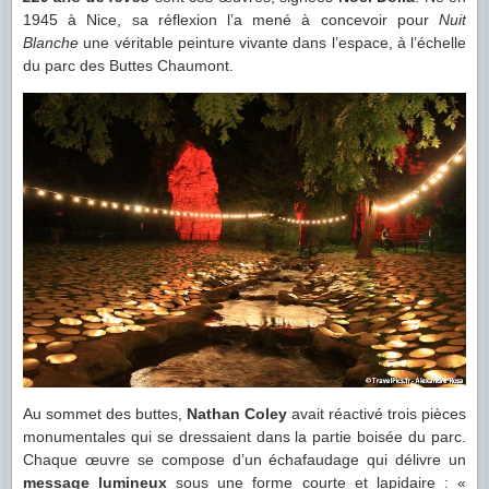
1945 à Nice, sa réflexion l’a mené à concevoir pour
Nuit
Blanche
une véritable peinture vivante dans l’espace, à l’échelle
du parc des Buttes Chaumont.
Au sommet des buttes,
Nathan Coley
avait réactivé trois pièces
monumentales qui se dressaient dans la partie boisée du parc.
Chaque œuvre se compose d’un échafaudage qui délivre un
message lumineux
sous une forme courte et lapidaire : «