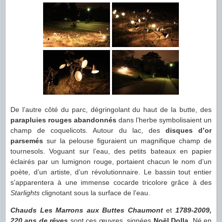
De l’autre côté du parc, dégringolant du haut de la butte, des
parapluies rouges abandonnés
dans l’herbe symbolisaient un
champ de coquelicots. Autour du lac, des
disques d’or
parsemés
sur la pelouse figuraient un magnifique champ de
tournesols. Voguant sur l’eau, des petits bateaux en papier
éclairés par un lumignon rouge, portaient chacun le nom d’un
poète, d’un artiste, d’un révolutionnaire. Le bassin tout entier
s’apparentera à une immense cocarde tricolore grâce à des
Starlights
clignotant sous la surface de l’eau.
Chauds Les Marrons aux Buttes Chaumont
et
1789-2009,
220 ans de rêves
sont ces œuvres, signées
Noël Dolla
. Né en