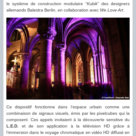
le système de construction modulaire “
Kubik
” des designers
allemands Balestra Berlin, en collaboration avec
We Love Art
.
Ce dispositif fonctionne dans l’espace urbain comme une
combinaison de signaux visuels, émis par les pixelcubes qui la
composent. Ces appels invitaient à la découverte sensitive du
L.E.D.
et de son application à la télévision HD grâce à
l’immersion dans le voyage chromatique en vidéo HD diffusé en