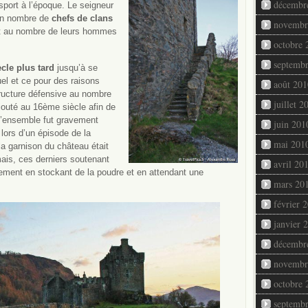
décembr
sport à l’époque. Le seigneur
ain nombre de
chefs de clans
novembr
t au nombre de leurs hommes
octobre 
septemb
cle plus tard
jusqu’à se
el et ce pour des raisons
août 201
tructure défensive au nombre
juillet 2
jouté au 16ème siècle afin de
’ensemble fut gravement
juin 201
ors d’un épisode de la
mai 201
 la garnison du château était
is, ces derniers soutenant
avril 20
èvement en stockant de la poudre et en attendant une
mars 20
février 
janvier 
décembr
novembr
octobre 
septemb