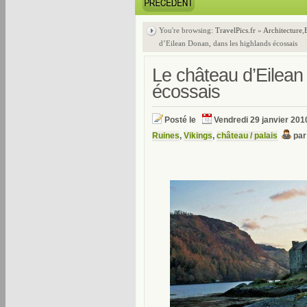
You're browsing:
TravelPics.fr
»
Architecture
,
d’Eilean Donan, dans les highlands écossais
Le château d’Eilean
écossais
Posté le
Vendredi 29 janvier 201
Ruines
,
Vikings
,
château / palais
pa