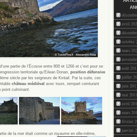
ARTIC
AN
décembr
avril 20
décembr
octobre 
mars 20
novembr
d’une partie de l’Écosse entre 800 et 1266 et c’est pour se
août 201
progression territoriale qu’Eilean Donan,
position défensive
juillet 2
13ème siècle par les seigneurs de Kintail. Par la suite, ces
ritable
château médiéval
avec tours, rempart ceinturant
juin 201
n point culminant.
mai 201
avril 20
mars 20
février 
janvier 
 partie de la mer était comme un royaume en elle-même,