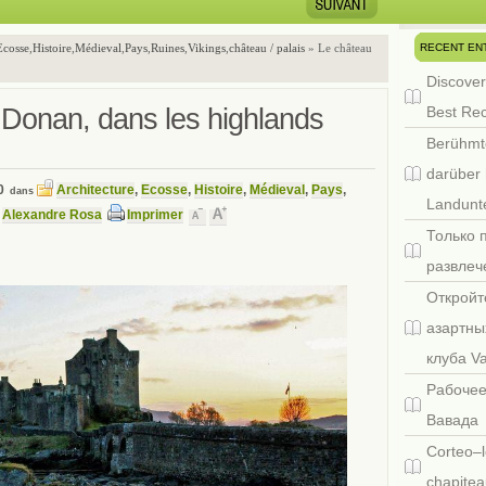
RECENT EN
Ecosse
,
Histoire
,
Médieval
,
Pays
,
Ruines
,
Vikings
,
château / palais
» Le château
Discover
 Donan, dans les highlands
Best Re
Berühmt
darüber 
0
Architecture
,
Ecosse
,
Histoire
,
Médieval
,
Pays
,
dans
Landunte
r
Alexandre Rosa
Imprimer
Только 
развлеч
Откройт
азартны
клуба V
Рабочее
Вавада
Corteo–l
chapitea