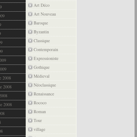
Art Déco
9
Art Nouveau
009
Baroque
9
Byzantin
9
Classique
09
Contemporain
09
Expressioniste
2009
Gothique
2009
Médieval
e 2008
Néoclassique
e 2008
Renaissance
2008
Rococo
re 2008
Roman
008
Tour
8
village
08