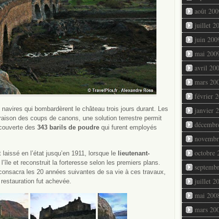
août 200
juillet 2
juin 200
mai 200
avril 20
mars 20
février 
 navires qui bombardèrent le château trois jours durant. Les
janvier 
aison des coups de canons, une solution terrestre permit
décembr
découverte des
343 barils de poudre
qui furent employés
novembr
octobre 
t laissé en l’état jusqu’en 1911, lorsque le
lieutenant-
l’île et reconstruit la forteresse selon les premiers plans.
septemb
consacra les 20 années suivantes de sa vie à ces travaux,
juillet 2
a restauration fut achevée.
mai 200
mars 20