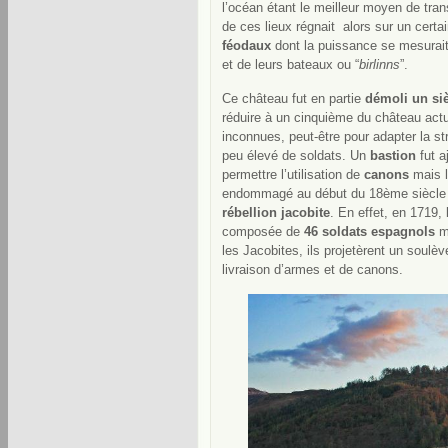
l’océan étant
le meilleur moyen de tran
de ces lieux régnait alors sur un cert
féodaux
dont la puissance se mesurai
et de leurs bateaux ou “
birlinns
”.
Ce château fut en partie
démoli un siè
réduire à un cinquième du château actu
inconnues, peut-être pour adapter la s
peu élevé de soldats. Un
bastion
fut a
permettre l’utilisation de
canons
mais l
endommagé au début du 18ème siècle l
rébellion jacobite
. En effet, en 1719,
composée de
46 soldats espagnols
ma
les Jacobites, ils projetèrent un soul
livraison d’armes et de canons.