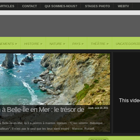
ARTICLES
CONTACT
QUI SOMMES-NOUS?
STAGES PHOTO
WEBTV
»
»
»
»
»
NEMENTS
HISTOIRE
NATURE
PAYS
THÉÂTRE
UNCATEGORIZ
à Belle-Île en Mer : le trésor de
Jeudi, août 18, 2011
 Belle-île-en-Mer, qu’il a peintes à maintes reprises : "C’est sinistre, diabolique,
lleurs". Il n’est pas le seul que les lieux aient inspiré : Matisse, Russell,
us [...]