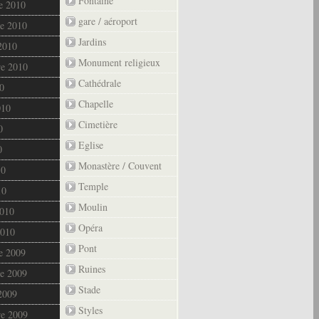
Fontaine
e 2010
gare / aéroport
e 2010
Jardins
2010
Monument religieux
re 2010
Cathédrale
0
Chapelle
010
Cimetière
0
Eglise
0
Monastère / Couvent
10
Temple
10
Moulin
2010
Opéra
2010
Pont
e 2009
Ruines
e 2009
Stade
2009
Styles
re 2009