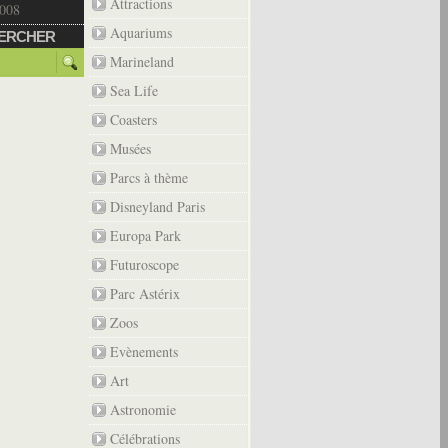
Attractions
2008
Aquariums
ERCHER
Marineland
Sea Life
Coasters
Musées
Parcs à thème
Disneyland Paris
Europa Park
Futuroscope
Parc Astérix
Zoos
Evènements
Art
Astronomie
Célébrations