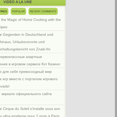
TRIES
POPULAR
RECENT COMMENTS
 the Magic of Home Cooking with the
cipes
e Gegenden in Deutschland und
hinaus, Urlaubsvororte und
rhaltungsbericht von Znaki.fm
первоклассные азартные
ения в игровом сервисе Кэт Казино
е для себя превосходный мир
х игр вместе с порталом игрового
avada!
 зеркало официального сайта
e Cirque du Soleil s’installe sous son
u ultra-moderne pour 2 mois à Paris