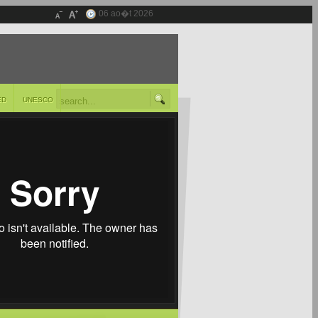
06 ao�t 2026
ED
UNESCO