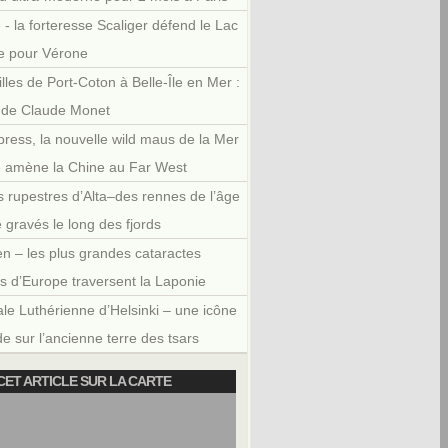
 - la forteresse Scaliger défend le Lac
e pour Vérone
illes de Port-Coton à Belle-Île en Mer :
r de Claude Monet
press, la nouvelle wild maus de la Mer
e amène la Chine au Far West
 rupestres d’Alta–des rennes de l’âge
e gravés le long des fjords
en – les plus grandes cataractes
es d’Europe traversent la Laponie
le Luthérienne d’Helsinki – une icône
e sur l’ancienne terre des tsars
CET ARTICLE SUR LA CARTE