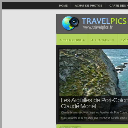
HOME
ACHAT DE PHOTOS
CARTE DES 
»
»
ARCHITECTURE
ATTRACTIONS
EVÈ
Les Aiguilles de Port-Coton 
Claude Monet
Claude Monet décrivait ainsi les Aiguilles de Port-Coton à
mais superbe et je ne crois pas retrouver pareille chose ai
Auburtin… Situées sur la côte sauvage de cette île, la pl