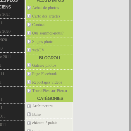
LES PLUS
PLUS D’INFOS
CIENS
Achat de photos
e 2025
Carte des articles
21
Contact
e 2020
Qui sommes-nous?
2020
Stages photo
20
webTV
e 2011
BLOGROLL
1
Galerie photos
011
Page Facebook
1
Reportages vidéos
1
TravelPics sur Picasa
CATÉGORIES
11
Architecture
11
Bains
2011
château / palais
2011