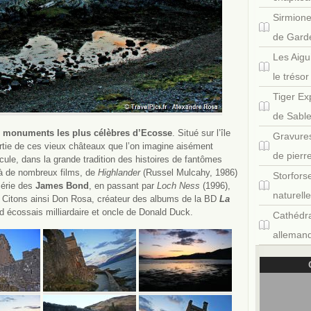
Sirmione
de Gard
Les Aigu
le tréso
Tiger Ex
de Sabl
s
monuments les plus célèbres d’Ecosse
. Situé sur l’île
Gravures
artie de ces vieux châteaux que l’on imagine aisément
de pierr
scule, dans la grande tradition des histoires de fantômes
r à de nombreux films, de
Highlander
(Russel Mulcahy, 1986)
Storfors
série des
James Bond
, en passant par
Loch Ness
(1996),
naturell
s. Citons ainsi Don Rosa, créateur des albums de la BD
La
d écossais milliardaire et oncle de Donald Duck.
Cathédra
allemand