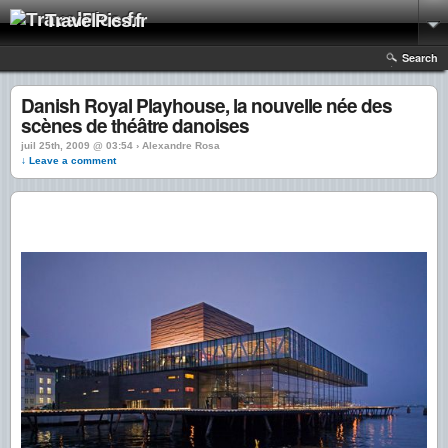
TravelPics.fr
Search
Danish Royal Playhouse, la nouvelle née des
scènes de théâtre danoises
juil 25th, 2009 @ 03:54 › Alexandre Rosa
↓ Leave a comment