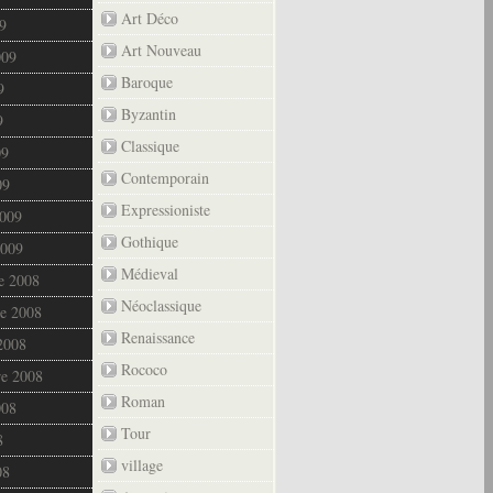
Art Déco
9
Art Nouveau
009
Baroque
9
Byzantin
9
Classique
09
Contemporain
09
Expressioniste
2009
Gothique
2009
Médieval
e 2008
Néoclassique
e 2008
Renaissance
2008
Rococo
re 2008
Roman
008
Tour
8
village
08