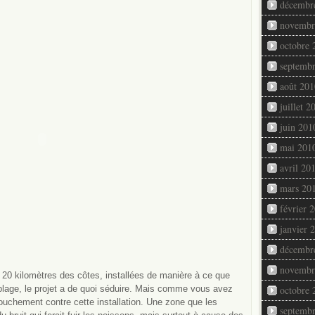
décembr
novembr
octobre 
septemb
août 201
juillet 2
juin 201
mai 201
avril 20
mars 20
février 
janvier 
décembr
novembr
20 kilomètres des côtes, installées de manière à ce que
 plage, le projet a de quoi séduire. Mais comme vous avez
octobre 
rouchement contre cette installation. Une zone que les
septemb