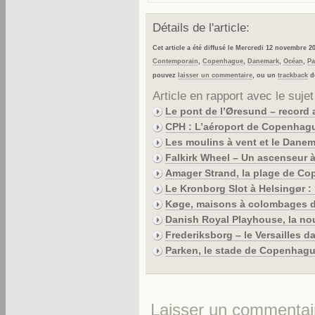
Détails de l'article:
Cet article a été diffusé le Mercredi 12 novembre 2
Contemporain
,
Copenhague
,
Danemark
,
Océan
,
Pa
pouvez
laisser un commentaire
, ou un
trackback
de
Article en rapport avec le sujet
Le pont de l’Øresund – record 
CPH : L’aéroport de Copenhagu
Les moulins à vent et le Dane
Falkirk Wheel – Un ascenseur 
Amager Strand, la plage de Cop
Le Kronborg Slot à Helsingør 
Køge, maisons à colombages 
Danish Royal Playhouse, la no
Frederiksborg – le Versailles d
Parken, le stade de Copenhag
Laisser un commentai