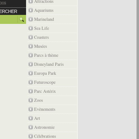
Attractions
2008
Aquariums
ERCHER
Marineland
Sea Life
Coasters
Musées
Parcs à thème
Disneyland Paris
Europa Park
Futuroscope
Parc Astérix
Zoos
Evènements
Art
Astronomie
Célébrations