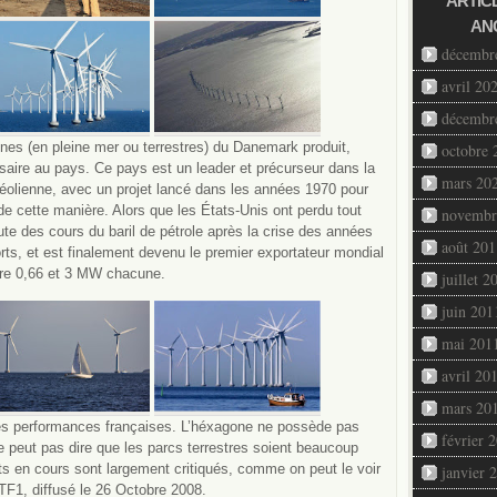
ARTIC
AN
décembr
avril 20
décembr
nnes (en pleine mer ou terrestres) du Danemark produit,
octobre 
ssaire au pays. Ce pays est un leader et précurseur dans la
mars 20
ie éolienne, avec un projet lancé dans les années 1970 pour
 de cette manière. Alors que les États-Unis ont perdu tout
novembr
hute des cours du baril de pétrole après la crise des années
août 201
rts, et est finalement devenu le premier exportateur mondial
ntre 0,66 et 3 MW chacune.
juillet 2
juin 201
mai 201
avril 20
mars 20
les performances françaises. L’héxagone ne possède pas
février 
e peut pas dire que les parcs terrestres soient beaucoup
ets en cours sont largement critiqués, comme on peut le voir
janvier 
TF1, diffusé le 26 Octobre 2008.