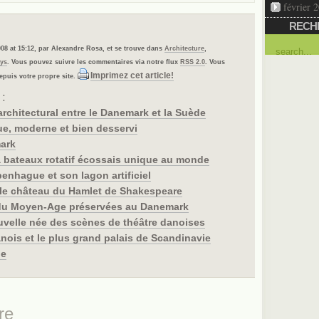
février 
RECH
008 at 15:12, par Alexandre Rosa, et se trouve dans
Architecture
,
ys
. Vous pouvez suivre les commentaires via notre flux
RSS 2.0
. Vous
Imprimez cet article!
puis votre propre site.
 :
architectural entre le Danemark et la Suède
e, moderne et bien desservi
mark
à bateaux rotatif écossais unique au monde
enhague et son lagon artificiel
: le château du Hamlet de Shakespeare
du Moyen-Age préservées au Danemark
uvelle née des scènes de théâtre danoises
anois et le plus grand palais de Scandinavie
ue
re