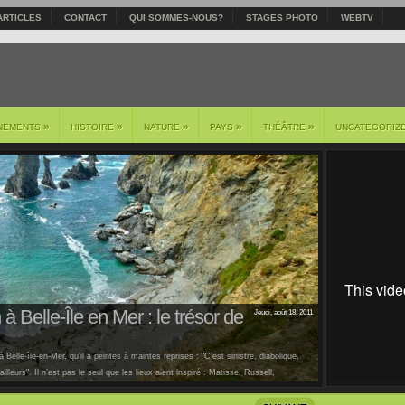
ARTICLES
CONTACT
QUI SOMMES-NOUS?
STAGES PHOTO
WEBTV
»
»
»
»
»
NEMENTS
HISTOIRE
NATURE
PAYS
THÉÂTRE
UNCATEGORIZ
à Belle-Île en Mer : le trésor de
Jeudi, août 18, 2011
 Belle-île-en-Mer, qu’il a peintes à maintes reprises : "C’est sinistre, diabolique,
lleurs". Il n’est pas le seul que les lieux aient inspiré : Matisse, Russell,
us [...]