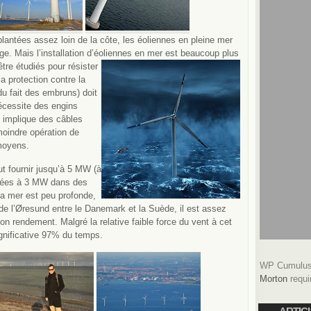
mplantées assez loin de la côte, les éoliennes en pleine mer
e. Mais l’installation d’éoliennes
en mer est beaucoup plus
tre étudiés pour résister
a protection contre la
du fait des embruns) doit
nécessite des engins
e implique des câbles
moindre opération de
moyens.
t fournir jusqu’à 5 MW (à
itées à 3 MW dans des
la mer est peu profonde,
e l’Øresund entre le Danemark et la Suède, il est assez
 bon rendement. Malgré la relative faible force du vent à cet
ignificative 97% du temps.
WP Cumulus 
Morton
requi