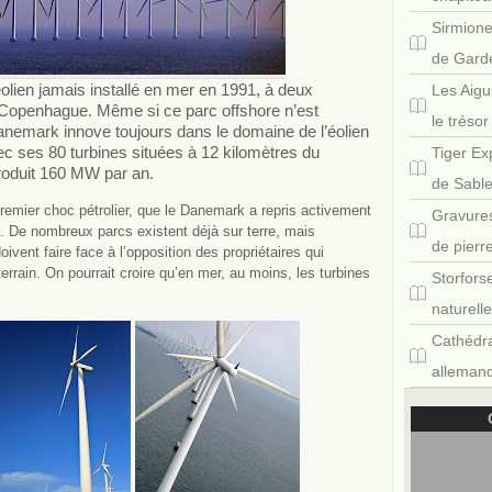
Sirmione
de Gard
olien jamais installé en mer en 1991, à deux
Les Aigu
 Copenhague. Même si ce parc offshore n’est
le tréso
 Danemark innove toujours dans le domaine de l’éolien
ec ses 80 turbines situées à 12 kilomètres du
Tiger Ex
oduit 160 MW par an.
de Sabl
remier choc pétrolier, que le Danemark a repris activement
Gravures
. De nombreux parcs existent déjà sur terre, mais
de pierr
doivent faire face à l’opposition des propriétaires qui
terrain. On pourrait croire qu’en mer, au moins, les turbines
Storfors
naturell
Cathédra
allemand