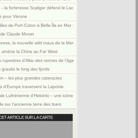
 - la forteresse Scaliger défend le Lac
e pour Vérone
illes de Port-Coton à Belle-Île en Mer :
r de Claude Monet
press, la nouvelle wild maus de la Mer
e amène la Chine au Far West
 rupestres d’Alta–des rennes de l’âge
e gravés le long des fjords
en – les plus grandes cataractes
es d’Europe traversent la Laponie
le Luthérienne d’Helsinki – une icône
e sur l’ancienne terre des tsars
CET ARTICLE SUR LA CARTE