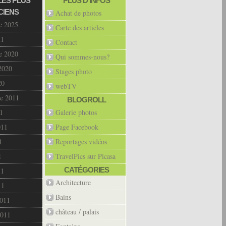
LES PLUS
PLUS D’INFOS
CIENS
Achat de photos
e 2025
Carte des articles
21
Contact
e 2020
Qui sommes-nous?
2020
Stages photo
20
webTV
e 2011
BLOGROLL
1
Galerie photos
011
Page Facebook
1
Reportages vidéos
1
TravelPics sur Picasa
CATÉGORIES
11
Architecture
11
Bains
2011
château / palais
2011