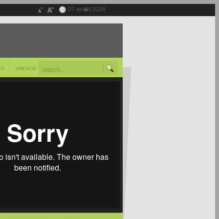
07 ao�t 2026
ED
UNESCO