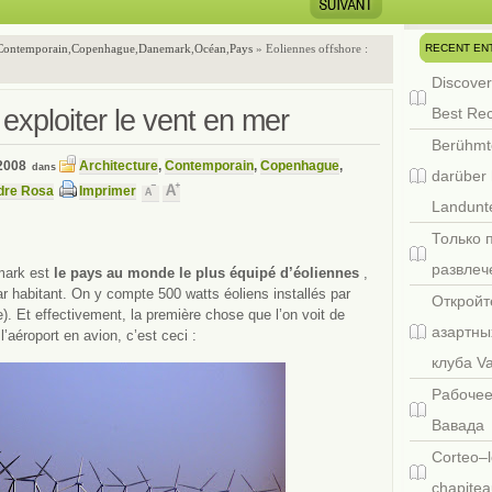
RECENT EN
Contemporain
,
Copenhague
,
Danemark
,
Océan
,
Pays
» Eoliennes offshore :
Discover
 exploiter le vent en mer
Best Re
Berühmt
2008
Architecture
,
Contemporain
,
Copenhague
,
dans
darüber 
dre Rosa
Imprimer
Landunte
Только 
развлеч
mark est
le pays au monde le plus équipé d’éoliennes
,
ar habitant. On y compte 500 watts éoliens installés par
Откройт
). Et effectivement, la première chose que l’on voit de
азартны
aéroport en avion, c’est ceci :
клуба V
Рабочее
Вавада
Corteo–l
chapitea