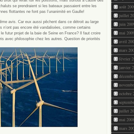
bruit qui ferait fuir les poissons, mais surtout à cause des
haluts se prendraient si les bateaux passaient entre les
août 200
nnes flottantes ne font pas l’unanimité en Gaulle!
juillet 2
ême avis. Car eux aussi pêchent dans ce détroit au large
juin 200
s n’ont pas encore été vandalisées, comme certains
mai 200
le futur projet de la baie de Seine en France? Il faut croire
is avec philosophie chez les autres. Question de priorités
avril 20
mars 20
février 
janvier 
décembr
novembr
octobre 
septemb
juillet 2
mai 200
mars 20