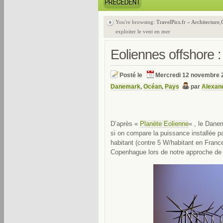
You're browsing:
TravelPics.fr
»
Architecture
,
exploiter le vent en mer
Eoliennes offshore :
Posté le
Mercredi 12 novembre 
Danemark
,
Océan
,
Pays
par
Alexan
D’après «
Planète Eolienne
« , le Dane
si on compare la puissance installée p
habitant (contre 5 W/habitant en France
Copenhague lors de notre approche de l’