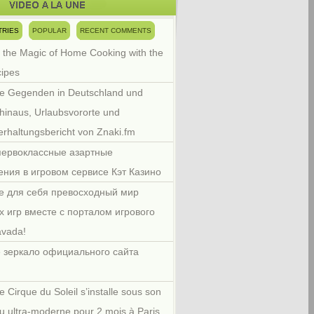
TRIES
POPULAR
RECENT COMMENTS
 the Magic of Home Cooking with the
cipes
e Gegenden in Deutschland und
hinaus, Urlaubsvororte und
rhaltungsbericht von Znaki.fm
первоклассные азартные
ения в игровом сервисе Кэт Казино
е для себя превосходный мир
х игр вместе с порталом игрового
avada!
 зеркало официального сайта
e Cirque du Soleil s’installe sous son
u ultra-moderne pour 2 mois à Paris