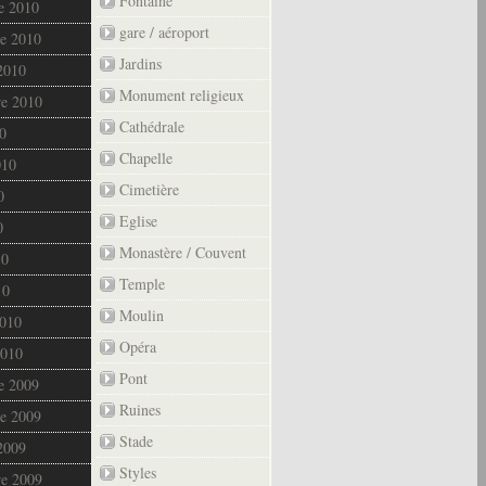
Fontaine
e 2010
gare / aéroport
e 2010
Jardins
2010
Monument religieux
re 2010
Cathédrale
0
Chapelle
010
Cimetière
0
Eglise
0
Monastère / Couvent
10
Temple
10
Moulin
2010
Opéra
2010
Pont
e 2009
Ruines
e 2009
Stade
2009
Styles
re 2009