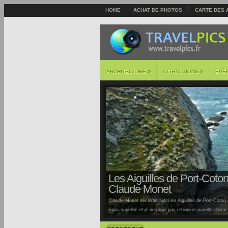
HOME
ACHAT DE PHOTOS
CARTE DES 
»
»
ARCHITECTURE
ATTRACTIONS
EVÈ
Les Aiguilles de Port-Coton 
Claude Monet
Claude Monet décrivait ainsi les Aiguilles de Port-Coton à
mais superbe et je ne crois pas retrouver pareille chose ai
Auburtin… Situées sur la côte sauvage de cette île, la pl