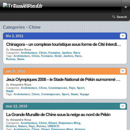
TravelPics.fr
Search
Categories › Chine
fév 2, 2011
Chinagora – un complexe touristique sous forme de Cité Interdite fantôme à deux pas de Paris
By
Alexandre Rosa
Categories:
Architecture
,
Chine
,
Fontaine
,
Jardins
,
Paris
Tags:
Architecture
,
Chine
,
Fontaine
,
Hotel
,
Jardins
,
Paris
,
Ruines
,
Seine
juil 29, 2010
Jeux Olympiques 2008 – le Stade National de Pékin surnommé “Nid d’Oiseau”
By
Alexandre Rosa
Categories:
Architecture
,
Chine
,
Contemporain
,
Pays
,
Sport
,
Stade
Tags:
Architecture
,
Chine
,
Contemporain
,
Sport
,
Stade
,
Voyage
mar 22, 2010
La Grande Muraille de Chine sous la neige au nord de Pékin
By
Alexandre Rosa
Categories:
Architecture
,
Chine
,
Désert
,
Empereurs Ming
,
Histoire
,
Nature
,
Pays
,
Ruines
,
UNESCO
Tags:
Architecture
,
Chine
,
Désert
,
Empereurs Ming
,
Histoire
,