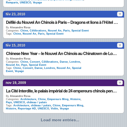
Remparts
,
UNESCO
,
Voyage
fév 23, 2010
Défilé du Nouvel An Chinois à Paris – Dragons et lions à l’Hôtel de Ville pour l’année du Tigre
By
Alexandre Rosa
Categories:
Chine
,
Célébrations
,
Nouvel An
,
Paris
,
Special Event
Tags:
Chine
,
Nouvel An
,
Paris
,
Special Event
fév 15, 2010
Chinese New Year – le Nouvel An Chinois au Chinatown de Londres
By
Alexandre Rosa
Categories:
Chine
,
Concert
,
Célébrations
,
Danse
,
Londres
,
Nouvel An
,
Pays
,
Special Event
Tags:
Chine
,
Concert
,
Danse
,
Londres
,
Nouvel An
,
Special
Event
,
Voyage
nov 19, 2009
La Cité Interdite, le palais impérial de 24 empereurs chinois pendant 500 ans
By
Alexandre Rosa
Categories:
Architecture
,
Chine
,
Empereurs Ming
,
Histoire
,
Pays
,
UNESCO
,
château / palais
Tags:
Architecture
,
château / palais
,
Chine
,
Empereurs Ming
,
Histoire
,
Reportage HD
,
UNESCO
,
Vidéo
,
Voyage
Load more entries...