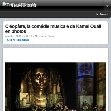
TravelPics.fr
Search
Cléopâtre, la comédie musicale de Kamel Ouali
en photos
mai 6th, 2009 @ 02:19 › Alexandre Rosa
↓ Skip to comments