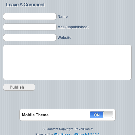
Leave A Comment
Name
Mail (unpublished)
Website
Mobile Theme
All content Copyright TravelPics.fr
Powered by
WordPress
+
WPtouch 1.9.19.4