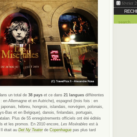
février 
RECH
dans un total de
38 pays
et ce dans
21 langues
différentes
 : en Allemagne et en Autriche), espagnol (trois fois : en
japonais, hébreu, hongrois, islandais, norvégien, polonais,
ys-Bas et en Belgique), danois, finlandais, portugais,
talan. Plus de 55 enregistrements officiels ont été édités
iels et les promos. En 2010 encore,
Les Misérables
est à
Il était au
Det Ny Teater
de
Copenhague
pas plus tard