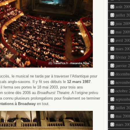
août 200
juillet 2
juin 200
mai 200
avril 20
mars 20
février 
janvier 
décembr
cès, le musical ne tarda par à traverser l’Atlantique pour
icals anglo-saxons. Il y fit ses débuts le
12 mars 1987
.
novembr
il ferma ses portes le 18 mai 2003, pour trois ans
octobre 
s en scène dès 2006 au
Broadhurst Theatre
. A l’origine prévu
 a connu plusieurs prolongations pour finalement se terminer
septemb
entations à Broadway
en tout.
juillet 2
mai 200
mars 20