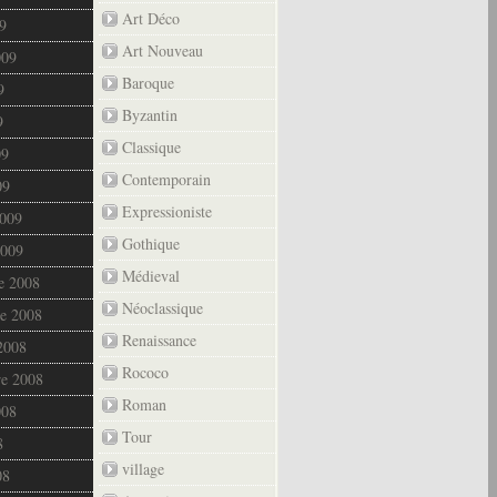
Art Déco
9
Art Nouveau
009
Baroque
9
Byzantin
9
Classique
09
Contemporain
09
Expressioniste
2009
Gothique
2009
Médieval
e 2008
Néoclassique
e 2008
Renaissance
2008
Rococo
re 2008
Roman
008
Tour
8
village
08