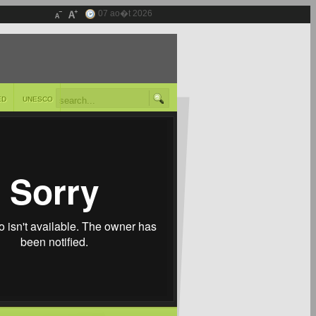
07 ao�t 2026
ED
UNESCO