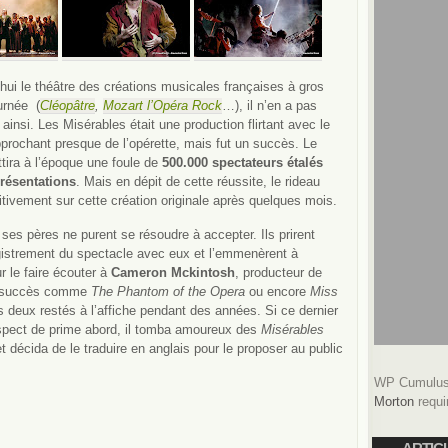
hui le théâtre des créations musicales françaises à gros
urnée (
Cléopâtre
,
Mozart l’Opéra Rock
…),
il n’en a pas
 ainsi. Les Misérables était une production flirtant avec le
approchant presque de l’opérette, mais fut un succès. Le
ttira à l’époque une foule de
500.000 spectateurs étalés
présentations
. Mais en dépit de cette réussite, le rideau
itivement sur cette création originale après quelques mois.
ses pères ne purent se résoudre à accepter. Ils prirent
gistrement du spectacle avec eux et l’emmenèrent à
r le faire écouter à
Cameron Mckintosh
, producteur de
à succès comme
The Phantom of the Opera
ou encore
Miss
s deux restés à l’affiche pendant des années. Si ce dernier
nspect de prime abord, il tomba amoureux des
Misérables
décida de le traduire en anglais pour le proposer au public
WP Cumulus 
Morton
requi