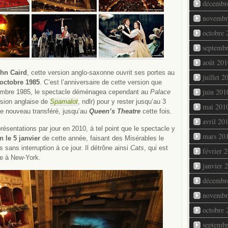
décembr
novembr
octobre 
septemb
août 201
ohn Caird
, cette version anglo-saxonne ouvrit ses portes au
juillet 2
 octobre 1985
. C’est l’anniversaire de cette version que
juin 201
embre 1985, le spectacle déménagea cependant au
Palace
rsion anglaise de
Spamalot
, ndlr) pour y rester jusqu’au 3
mai 201
 de nouveau transféré, jusqu’au
Queen’s Theatre
cette fois.
avril 20
présentations par jour en 2010, à tel point que le spectacle y
mars 20
 le 5 janvier
de cette année, faisant des Misérables le
 sans interruption à ce jour. Il détrône ainsi
Cats
, qui est
février 
che à New-York.
janvier 
décembr
novembr
octobre 
septemb