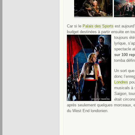
Car si le
Palais des Sports
est aujourd’
budget destinées à partir ensuite en to
toujours été
lyrique, s’
spectacle a
sur 100 re
tomba défin
Un sort que 
donc l’enre
Londres
pou
musicals 
Saigon
, tou
était circo
après seulement quelques morceaux, et 
du West End londonien.