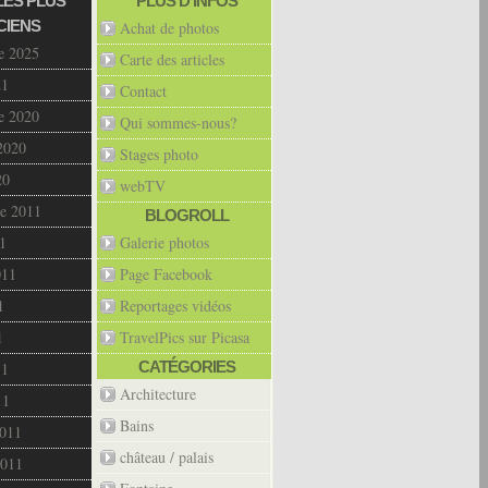
LES PLUS
PLUS D’INFOS
CIENS
Achat de photos
e 2025
Carte des articles
21
Contact
e 2020
Qui sommes-nous?
2020
Stages photo
20
webTV
e 2011
BLOGROLL
1
Galerie photos
011
Page Facebook
1
Reportages vidéos
1
TravelPics sur Picasa
CATÉGORIES
11
Architecture
11
Bains
2011
château / palais
2011