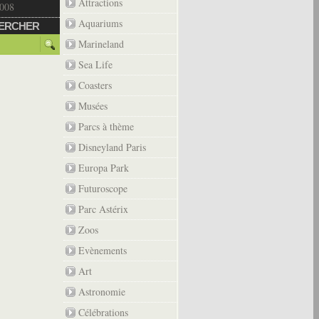
Attractions
2008
Aquariums
ERCHER
Marineland
Sea Life
Coasters
Musées
Parcs à thème
Disneyland Paris
Europa Park
Futuroscope
Parc Astérix
Zoos
Evènements
Art
Astronomie
Célébrations