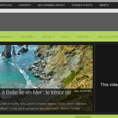
ARTICLES
CONTACT
QUI SOMMES-NOUS?
STAGES PHOTO
WEBTV
»
»
»
»
»
NEMENTS
HISTOIRE
NATURE
PAYS
THÉÂTRE
UNCATEGORIZ
à Belle-Île en Mer : le trésor de
Jeudi, août 18, 2011
 Belle-île-en-Mer, qu’il a peintes à maintes reprises : "C’est sinistre, diabolique,
lleurs". Il n’est pas le seul que les lieux aient inspiré : Matisse, Russell,
us [...]