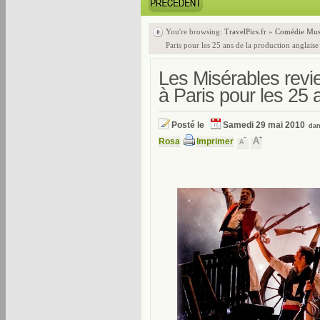
You're browsing:
TravelPics.fr
»
Comédie Mus
Paris pour les 25 ans de la production anglaise
Les Misérables revi
à Paris pour les 25 
Posté le
Samedi 29 mai 2010
da
Rosa
Imprimer