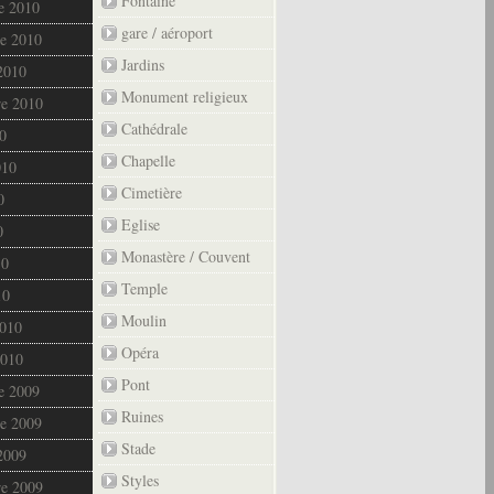
Fontaine
e 2010
gare / aéroport
e 2010
Jardins
2010
Monument religieux
re 2010
Cathédrale
0
Chapelle
010
Cimetière
0
Eglise
0
Monastère / Couvent
10
Temple
10
Moulin
2010
Opéra
2010
Pont
e 2009
Ruines
e 2009
Stade
2009
Styles
re 2009