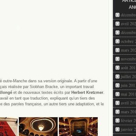
ARTIC
AN
décembr
avril 20
décembr
octobre 
mars 20
novembr
août 201
juillet 2
é outre-Manche dans sa version originale. A partir d’une
juin 201
rançais réalisée par Siobhan Bracke, un important travail
allongé
et de nouveaux textes écrits par
Herbert Kretzmer
.
mai 201
avail en tant que traduction, expliquant qu’un tiers des
avril 20
e des paroles française, un autre tiers une adaptation, et le
mars 20
février 
janvier 