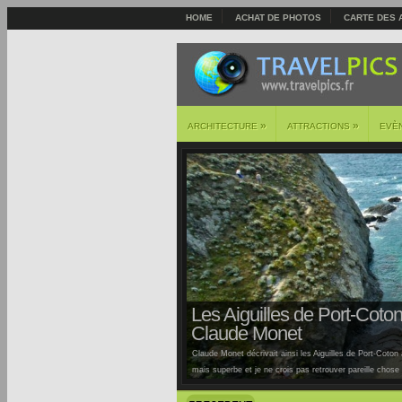
HOME
ACHAT DE PHOTOS
CARTE DES 
»
»
ARCHITECTURE
ATTRACTIONS
EVÈ
Les Aiguilles de Port-Coton 
Claude Monet
Claude Monet décrivait ainsi les Aiguilles de Port-Coton à
mais superbe et je ne crois pas retrouver pareille chose ai
Auburtin… Situées sur la côte sauvage de cette île, la pl