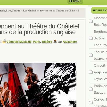
RECENT EN
icale
,
Paris
,
Théâtre
» Les Misérables reviennent au Théâtre du Châtelet à
Discover
ennent au Théâtre du Châtelet
Best Re
ans de la production anglaise
Berühmt
darüber 
Comédie Musicale
,
Paris
,
Théâtre
par
Alexandre
ns
Landunte
Только 
развлеч
Откройт
азартны
клуба V
Рабочее
Вавада
Corteo–l
chapitea