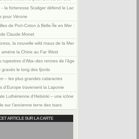
 - la forteresse Scaliger défend le Lac
e pour Vérone
illes de Port-Coton à Belle-Île en Mer :
r de Claude Monet
press, la nouvelle wild maus de la Mer
e amène la Chine au Far West
 rupestres d’Alta–des rennes de l’âge
e gravés le long des fjords
en – les plus grandes cataractes
es d’Europe traversent la Laponie
le Luthérienne d’Helsinki – une icône
e sur l’ancienne terre des tsars
CET ARTICLE SUR LA CARTE