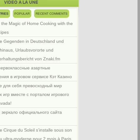
TRIES
POPULAR
RECENT COMMENTS
 the Magic of Home Cooking with the
cipes
e Gegenden in Deutschland und
hinaus, Urlaubsvororte und
rhaltungsbericht von Znaki.fm
первоклассные азартные
ения в игровом сервисе Кэт Казино
е для себя превосходный мир
х игр вместе с порталом игрового
avada!
 зеркало официального сайта
e Cirque du Soleil s’installe sous son
u ultra-moderne pour 2 mois à Paris