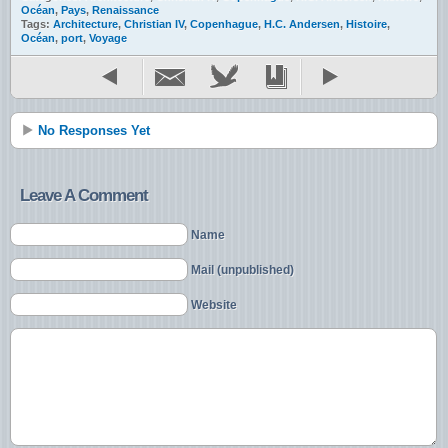
Océan
,
Pays
,
Renaissance
Tags:
Architecture
,
Christian IV
,
Copenhague
,
H.C. Andersen
,
Histoire
,
Océan
,
port
,
Voyage
No Responses Yet
Leave A Comment
Name
Mail (unpublished)
Website