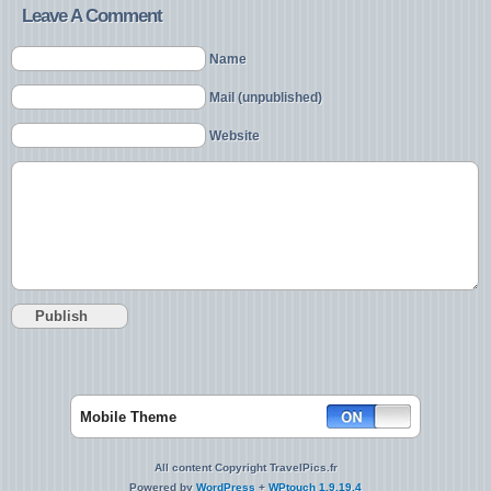
Leave A Comment
Name
Mail (unpublished)
Website
Mobile Theme
All content Copyright TravelPics.fr
Powered by
WordPress
+
WPtouch 1.9.19.4