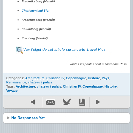
Frederiksborg (bientôt)
Charlottenlund Slot
Frederiksberg (bientôt)
Kalundborg (bientôt)
Kronborg (bientôt)
Voir l’objet de cet article sur la carte Travel Pics
Toutes les photos sont © Alexandre Rosa
Categories:
Architecture
,
Christian IV
,
Copenhague
,
Histoire
,
Pays
,
Renaissance
,
château / palais
Tags:
Architecture
,
château / palais
,
Christian IV
,
Copenhague
,
Histoire
,
Voyage
No Responses Yet