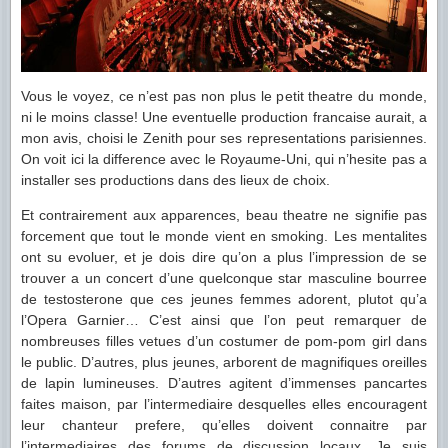
Vous le voyez, ce n’est pas non plus le petit theatre du monde,
ni le moins classe! Une eventuelle production francaise aurait, a
mon avis, choisi le Zenith pour ses representations parisiennes.
On voit ici la difference avec le Royaume-Uni, qui n’hesite pas a
installer ses productions dans des lieux de choix.
Et contrairement aux apparences, beau theatre ne signifie pas
forcement que tout le monde vient en smoking. Les mentalites
ont su evoluer, et je dois dire qu’on a plus l’impression de se
trouver a un concert d’une quelconque star masculine bourree
de testosterone que ces jeunes femmes adorent, plutot qu’a
l’Opera Garnier… C’est ainsi que l’on peut remarquer de
nombreuses filles vetues d’un costumer de pom-pom girl dans
le public. D’autres, plus jeunes, arborent de magnifiques oreilles
de lapin lumineuses. D’autres agitent d’immenses pancartes
faites maison, par l’intermediaire desquelles elles encouragent
leur chanteur prefere, qu’elles doivent connaitre par
l’intermediaires des forums de discussion locaux. Je suis