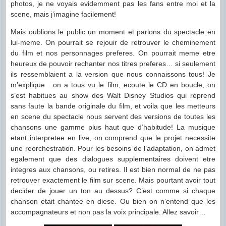
photos, je ne voyais evidemment pas les fans entre moi et la
scene, mais j’imagine facilement!
Mais oublions le public un moment et parlons du spectacle en
lui-meme. On pourrait se rejouir de retrouver le cheminement
du film et nos personnages preferes. On pourrait meme etre
heureux de pouvoir rechanter nos titres preferes… si seulement
ils ressemblaient a la version que nous connaissons tous! Je
m’explique : on a tous vu le film, ecoute le CD en boucle, on
s’est habitues au show des Walt Disney Studios qui reprend
sans faute la bande originale du film, et voila que les metteurs
en scene du spectacle nous servent des versions de toutes les
chansons une gamme plus haut que d’habitude! La musique
etant interpretee en live, on comprend que le projet necessite
une reorchestration. Pour les besoins de l’adaptation, on admet
egalement que des dialogues supplementaires doivent etre
integres aux chansons, ou retires. Il est bien normal de ne pas
retrouver exactement le film sur scene. Mais pourtant avoir tout
decider de jouer un ton au dessus? C’est comme si chaque
chanson etait chantee en diese. Ou bien on n’entend que les
accompagnateurs et non pas la voix principale. Allez savoir…