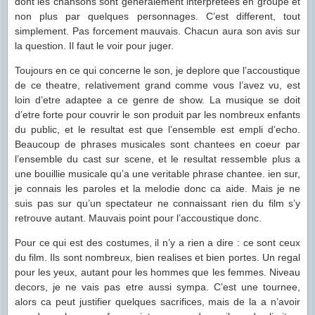
dont les chansons sont generalement interpretees en groupe et
non plus par quelques personnages. C’est different, tout
simplement. Pas forcement mauvais. Chacun aura son avis sur
la question. Il faut le voir pour juger.
Toujours en ce qui concerne le son, je deplore que l’accoustique
de ce theatre, relativement grand comme vous l’avez vu, est
loin d’etre adaptee a ce genre de show. La musique se doit
d’etre forte pour couvrir le son produit par les nombreux enfants
du public, et le resultat est que l’ensemble est empli d’echo.
Beaucoup de phrases musicales sont chantees en coeur par
l’ensemble du cast sur scene, et le resultat ressemble plus a
une bouillie musicale qu’a une veritable phrase chantee. ien sur,
je connais les paroles et la melodie donc ca aide. Mais je ne
suis pas sur qu’un spectateur ne connaissant rien du film s’y
retrouve autant. Mauvais point pour l’accoustique donc.
Pour ce qui est des costumes, il n’y a rien a dire : ce sont ceux
du film. Ils sont nombreux, bien realises et bien portes. Un regal
pour les yeux, autant pour les hommes que les femmes. Niveau
decors, je ne vais pas etre aussi sympa. C’est une tournee,
alors ca peut justifier quelques sacrifices, mais de la a n’avoir