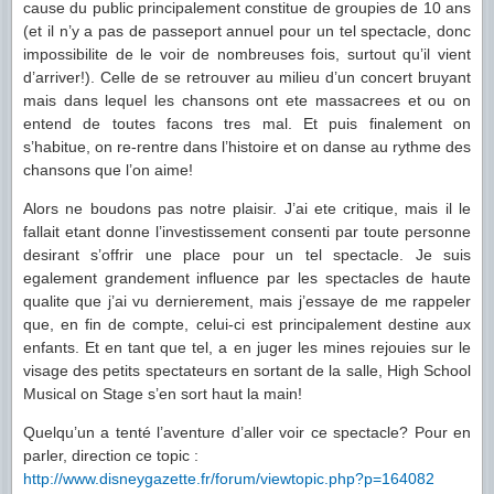
cause du public principalement constitue de groupies de 10 ans
(et il n’y a pas de passeport annuel pour un tel spectacle, donc
impossibilite de le voir de nombreuses fois, surtout qu’il vient
d’arriver!). Celle de se retrouver au milieu d’un concert bruyant
mais dans lequel les chansons ont ete massacrees et ou on
entend de toutes facons tres mal. Et puis finalement on
s’habitue, on re-rentre dans l’histoire et on danse au rythme des
chansons que l’on aime!
Alors ne boudons pas notre plaisir. J’ai ete critique, mais il le
fallait etant donne l’investissement consenti par toute personne
desirant s’offrir une place pour un tel spectacle. Je suis
egalement grandement influence par les spectacles de haute
qualite que j’ai vu dernierement, mais j’essaye de me rappeler
que, en fin de compte, celui-ci est principalement destine aux
enfants. Et en tant que tel, a en juger les mines rejouies sur le
visage des petits spectateurs en sortant de la salle, High School
Musical on Stage s’en sort haut la main!
Quelqu’un a tenté l’aventure d’aller voir ce spectacle? Pour en
parler, direction ce topic :
http://www.disneygazette.fr/forum/viewtopic.php?p=164082