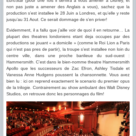
EuroStar (pour une fois il servira a vous amener a Disney, et
non pas juste a amener des Anglais a vous), sachez que la
production s’est installee le 28 Juin a Londres, et qu’elle y reste
jusqu’au 31 Aout. Ce serait dommage de s’en priver!
Evidemment, il a fallu que j’aille voir de quoi il en retourne… La
plupart des theatres londoniens etant deja occupes par des
productions se jouant « a domicile » (comme le Roi Lion a Paris
qui n’est pas pres de partir), la troupe s’est installee non loin du
centre ville, dans une proche banlieue du sud-ouest :
Hammersmith. C’est dans le bien-nomme theatre Hammersmith
Apollo que les successeurs de Zac Efron, Ashley Tisdale et
Vanessa Anne Hudgens poussent la chansonnette. Vous avez
bien lu : ici on reprend exactement le scenario du premier opus
de la trilogie. Contrairement au show ambulant des Walt Disney
Studios, on retrouve donc les personnages du film!