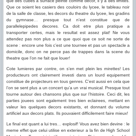
que des cubes a surface peinte comme decor, il y a des limites.
Que ce soient les casiers des couloirs du lycee, le tableau noir
de la salle de classe, les decors du theatre du lycee, les gradins
du gymnase… presque tout n’est constitue que de
parallelepipedes decores. Ca doit etre plus pratique a
transporter certes, mais le resultat est assez plat! Ne vous
attendez pas non plus a ce que quoi que ce soit ne sorte de
scene : encore une fois c’est une tournee et pas un spectacle a
domicile, donc on ne perce pas de trappes dans la scene du
theatre que l’on ne fait que louer!
Cote lumieres par contre, on s’en met plein les mirettes! Les
producteurs ont clairement investi dans un lourd equipement
constitue de projecteurs en tous genres. C’est aussi en cela que
l’on se sent plus a un concert qu’a un vrai musical. Presque tout
tourne autour des chansons plus que sur l’histoire. Ceci dit, les
parties jouees sont egalement tres bien eclairees, mettant en
valeur les quelques decors existants, et donnant du volume
artificiel aux decors plats. Ils pouvaient difficilement faire mieux!
Le final est quant a lui tres… explosif! Vous avez bien devine : le
meme effet que celui utilise en exterieur a la fin de High School