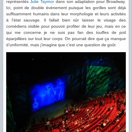
représentés
Julie Taymor
dans son adaptation pour Broadway.
Ici, point de double évènement puisque les gorilles sont déjà
suffisamment humains dans leur morphologie et leurs activités
à l’état sauvage. Il fallait bien sûr laisser le visage des
comédiens visible pour pouvoir profiter de leur jeu, mais en ce
qui me concerne je ne suis pas fan des touffes de poil
éparpillées sur tout leur corps. On pourrait dire que ça manque
d’uniformité, mais j’imagine que c’est une question de goût.