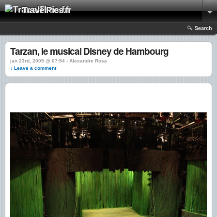
TravelPics.fr
Search
Tarzan, le musical Disney de Hambourg
jan 23rd, 2009 @ 07:54 › Alexandre Rosa
↓ Leave a comment