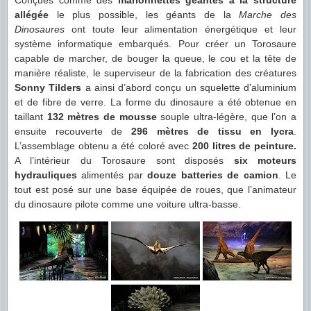
Conçues comme des
marionnettes géantes à la structure
allégée
le plus possible, les géants de la
Marche des
Dinosaures
ont toute leur alimentation énergétique et leur
système informatique embarqués. Pour créer un Torosaure
capable de marcher, de bouger la queue, le cou et la tête de
manière réaliste, le superviseur de la fabrication des créatures
Sonny Tilders
a ainsi d’abord conçu un squelette d’aluminium
et de fibre de verre. La forme du dinosaure a été obtenue en
taillant
132 mètres de mousse
souple ultra-légère, que l’on a
ensuite recouverte de
296 mètres de tissu en lycra
.
L’assemblage obtenu a été coloré avec
200 litres de peinture.
A l’intérieur du Torosaure sont disposés
six moteurs
hydrauliques
alimentés par
douze batteries de camion
. Le
tout est posé sur une base équipée de roues, que l’animateur
du dinosaure pilote comme une voiture ultra-basse.