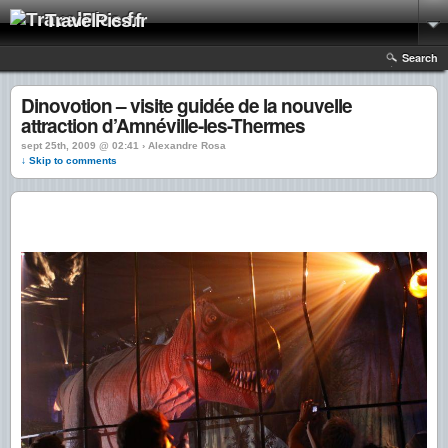
TravelPics.fr
Search
Dinovotion – visite guidée de la nouvelle
attraction d’Amnéville-les-Thermes
sept 25th, 2009 @ 02:41 › Alexandre Rosa
↓ Skip to comments