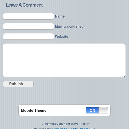
Leave A Comment
Name
Mail (unpublished)
Website
Mobile Theme
All content Copyright TravelPics.fr
Powered by
WordPress
+
WPtouch 1.9.19.4