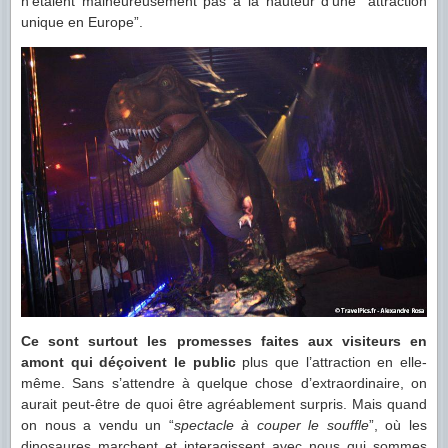
n’étaient malheureusement pas à la hauteur d’une “attraction
unique en Europe”.
Ce sont surtout les promesses faites aux visiteurs en
amont qui déçoivent le public
plus que l’attraction en elle-
même. Sans s’attendre à quelque chose d’extraordinaire, on
aurait peut-être de quoi être agréablement surpris. Mais quand
on nous a vendu un “
spectacle à couper le souffle
”, où les
dinosaures marchent et interagissent avec nous qui sommes