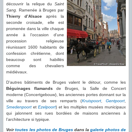
découvrir la relique du
Saint
Sang
. Ramenée à Bruges par
Thierry d’Alsace
après la
seconde croisade, elle est
promenée dans la ville chaque
année à l’occasion d’une
procession religieuse
réunissant 1600 habitants de
confession chrétienne, dont
beaucoup sont habillés
comme des chevaliers
médiévaux.
D’autres bâtiments de Bruges valent le détour, comme les
Béguinages flamands
de Bruges, la Salle de Concert
moderne (Concertgebouw), les anciennes portes donnant sur la
ville au travers de ses remparts (
Kruispoort
,
Gentpoort
,
Smedenpoort
et
Ezelpoort
) et les multiples musées municipaux
qui jalonnent ses rues bordées de maisons anciennes à
l’architecture si typique.
Voir
toutes les photos de Bruges
dans la
galerie photos de