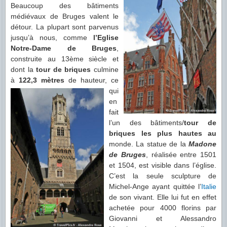
Beaucoup des bâtiments
médiévaux de Bruges valent le
détour. La plupart sont parvenus
jusqu’à nous, comme
l’Eglise
Notre-Dame de Bruges
,
construite au 13ème siècle et
dont la
tour de briques
culmine
à
122,3 mètres
de hauteur, ce
qui
en
fait
l’un des bâtiments/
tour de
briques les plus hautes au
monde. La statue de la
Madone
de Bruges
, réalisée entre 1501
et 1504, est visible dans l’église.
C’est la seule sculpture de
Michel-Ange ayant quittée l’
Italie
de son vivant. Elle lui fut en effet
achetée pour 4000 florins par
Giovanni et Alessandro