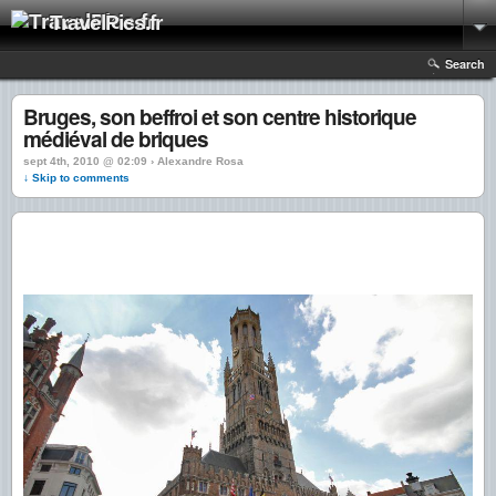
TravelPics.fr
Search
Bruges, son beffroi et son centre historique
médiéval de briques
sept 4th, 2010 @ 02:09 › Alexandre Rosa
↓ Skip to comments