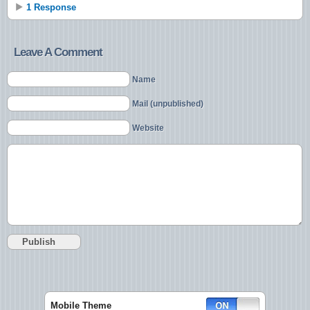
1 Response
Leave A Comment
Name
Mail (unpublished)
Website
Mobile Theme