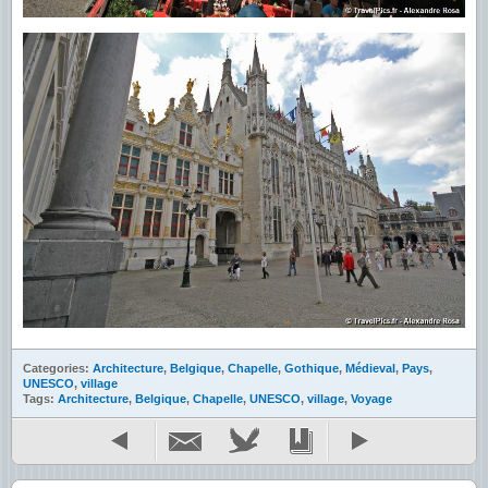
Categories:
Architecture
,
Belgique
,
Chapelle
,
Gothique
,
Médieval
,
Pays
,
UNESCO
,
village
Tags:
Architecture
,
Belgique
,
Chapelle
,
UNESCO
,
village
,
Voyage