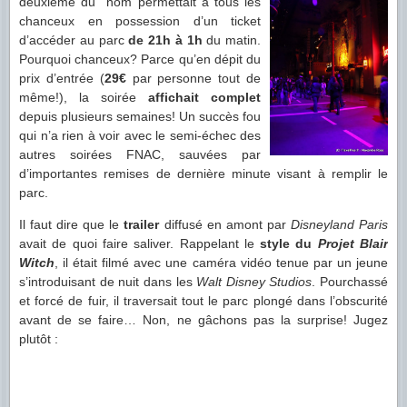
deuxième du nom permettait à tous les
chanceux en possession d’un ticket
d’accéder au parc
de 21h à 1h
du matin.
Pourquoi chanceux? Parce qu’en dépit du
prix d’entrée (
29€
par personne tout de
même!), la soirée
affichait complet
depuis plusieurs semaines! Un succès fou
qui n’a rien à voir avec le semi-échec des
autres soirées FNAC, sauvées par
d’importantes remises de dernière minute visant à remplir le
parc.
Il faut dire que le
trailer
diffusé en amont par
Disneyland Paris
avait de quoi faire saliver. Rappelant le
style du
Projet Blair
Witch
, il était filmé avec une caméra vidéo tenue par un jeune
s’introduisant de nuit dans les
Walt Disney Studios
. Pourchassé
et forcé de fuir, il traversait tout le parc plongé dans l’obscurité
avant de se faire… Non, ne gâchons pas la surprise! Jugez
plutôt :