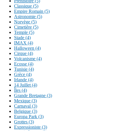
Préhistoire (5)
Classique (5)
Empire Romain (5)
Astronomie (5)
Norvège (5)
Cimetière (5)
Temple (5)
Stade (4)
IMAX (4)
Halloween (4)
Cirque (4)
Volcanisme (4)
Ecosse (4)
Tunisie (4)
Grèce (4)
Irlande (4)
14 Juillet (4)
Îles (4)
Grande Bretagne (3)
Mexique (3)
Carnaval (3)
Belgique (3)
Europa Park (3)
Grottes (3)
Expressioniste (3)