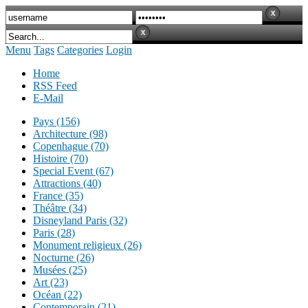
Menu
Tags
Categories
Login
Home
RSS Feed
E-Mail
Pays (156)
Architecture (98)
Copenhague (70)
Histoire (70)
Special Event (67)
Attractions (40)
France (35)
Théâtre (34)
Disneyland Paris (32)
Paris (28)
Monument religieux (26)
Nocturne (26)
Musées (25)
Art (23)
Océan (22)
Contemporain (21)