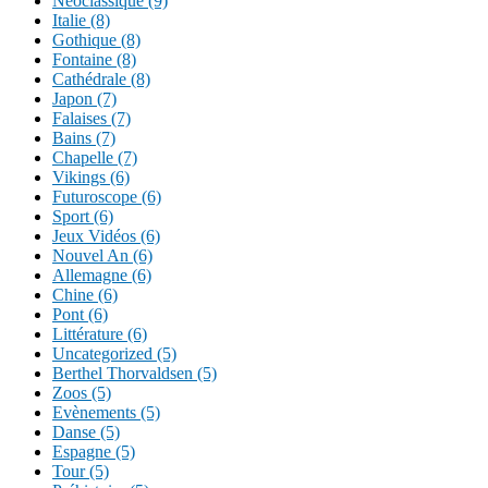
Néoclassique (9)
Italie (8)
Gothique (8)
Fontaine (8)
Cathédrale (8)
Japon (7)
Falaises (7)
Bains (7)
Chapelle (7)
Vikings (6)
Futuroscope (6)
Sport (6)
Jeux Vidéos (6)
Nouvel An (6)
Allemagne (6)
Chine (6)
Pont (6)
Littérature (6)
Uncategorized (5)
Berthel Thorvaldsen (5)
Zoos (5)
Evènements (5)
Danse (5)
Espagne (5)
Tour (5)