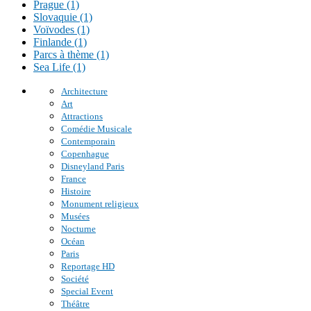
Prague (1)
Slovaquie (1)
Voïvodes (1)
Finlande (1)
Parcs à thème (1)
Sea Life (1)
Architecture
Art
Attractions
Comédie Musicale
Contemporain
Copenhague
Disneyland Paris
France
Histoire
Monument religieux
Musées
Nocturne
Océan
Paris
Reportage HD
Société
Special Event
Théâtre