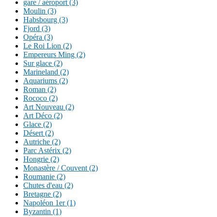
gare / aéroport (3)
Moulin (3)
Habsbourg (3)
Fjord (3)
Opéra (3)
Le Roi Lion (2)
Empereurs Ming (2)
Sur glace (2)
Marineland (2)
Aquariums (2)
Roman (2)
Rococo (2)
Art Nouveau (2)
Art Déco (2)
Glace (2)
Désert (2)
Autriche (2)
Parc Astérix (2)
Hongrie (2)
Monastère / Couvent (2)
Roumanie (2)
Chutes d'eau (2)
Bretagne (2)
Napoléon 1er (1)
Byzantin (1)