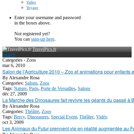
Vidéo
Voyage
Enter your username and password
in the boxes above.
Not registered yet?
You can
sign-up here
.
TravelPics.fr
Search
Categories › Zoos
mar 6, 2010
Salon de l’Agriculture 2010 – Zoo et animations pour enfants e
By
Alexandre Rosa
Categories:
Salons
,
Zoos
Tags:
Nature
,
Paris
,
Porte de Versailles
,
Salons
déc 27, 2009
La Marche des Dinosaures fait revivre les géants du passé à 
By
Alexandre Rosa
Categories:
Théâtre
,
Zoos
Tags:
Bercy
,
Dinosaures
,
Special Event
,
Théâtre
,
Vidéo
oct 3, 2009
Les Animaux du Futur prennent vie en réalité augmentée au 