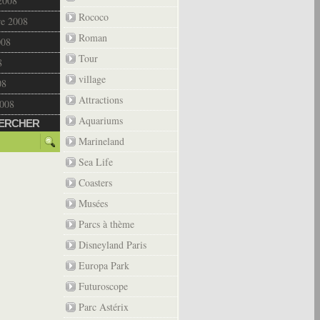
2008
Rococo
re 2008
Roman
008
Tour
8
village
08
Attractions
2008
Aquariums
ERCHER
Marineland
Sea Life
Coasters
Musées
Parcs à thème
Disneyland Paris
Europa Park
Futuroscope
Parc Astérix