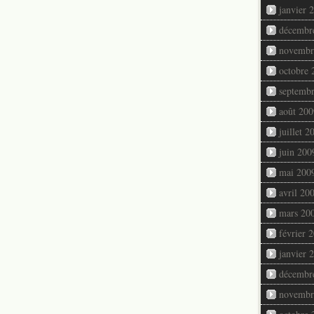
janvier 
décembr
novembr
octobre 
septemb
août 200
juillet 2
juin 200
mai 200
avril 20
mars 20
février 
janvier 
décembr
novembr