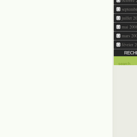
octobre 
septemb
juillet 2
mai 200
mars 20
février 
RECH