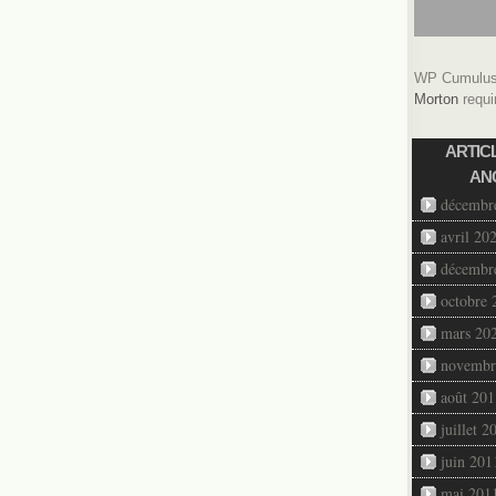
WP Cumulus 
Morton
requi
ARTIC
AN
décembr
avril 20
décembr
octobre 
mars 20
novembr
août 201
juillet 2
juin 201
mai 201