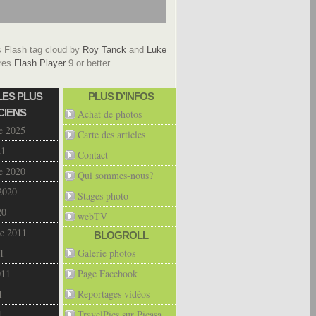
Flash tag cloud by
Roy Tanck
and
Luke
res
Flash Player
9 or better.
LES PLUS
PLUS D’INFOS
CIENS
Achat de photos
e 2025
Carte des articles
21
Contact
e 2020
Qui sommes-nous?
2020
Stages photo
20
webTV
e 2011
BLOGROLL
1
Galerie photos
011
Page Facebook
1
Reportages vidéos
1
TravelPics sur Picasa