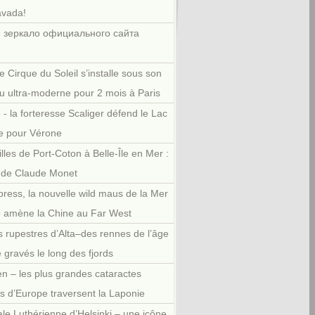
avada!
 зеркало официального сайта
e Cirque du Soleil s’installe sous son
u ultra-moderne pour 2 mois à Paris
 - la forteresse Scaliger défend le Lac
e pour Vérone
illes de Port-Coton à Belle-Île en Mer :
r de Claude Monet
press, la nouvelle wild maus de la Mer
e amène la Chine au Far West
 rupestres d’Alta–des rennes de l’âge
e gravés le long des fjords
en – les plus grandes cataractes
es d’Europe traversent la Laponie
le Luthérienne d’Helsinki – une icône