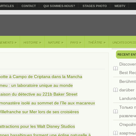
ARTICLES
CONTACT
QUI SOMMES-NOUS?
STAGES PHOTO
WEBTV
»
»
»
»
»
NEMENTS
HISTOIRE
NATURE
PAYS
THÉÂTRE
UNCATEGORIZ
RECENT EN
Discover
Best Re
hotte à Campo de Criptana dans la Mancha
Berühmt
omeu : un laboratoire unique au monde
darüber 
ison du détective au 221b Baker Street
Landunte
n monastère isolé au sommet de l’île aux macareux
Только 
Villefranche sur Mer lors de ses croisières
развлеч
Откройт
attractions pour les Walt Disney Studios
азартны
onnes basaltiques forment une église naturelle à