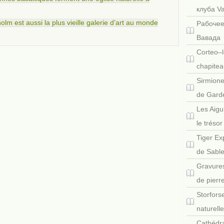
клуба V
lm est aussi la plus vieille galerie d’art au monde
Рабочее
Вавада
Corteo–l
chapitea
Sirmione
de Gard
Les Aigu
le tréso
Tiger Ex
de Sabl
Gravures
de pierr
Storfors
naturell
Cathédra