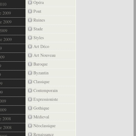
Opéra
2010
Pont
e 2009
Ruines
e 2009
Stade
2009
Styles
re 2009
Art Déco
9
Art Nouveau
009
Baroque
9
Byzantin
9
Classique
09
Contemporain
09
Expressioniste
2009
Gothique
2009
Médieval
e 2008
Néoclassique
e 2008
Renaissance