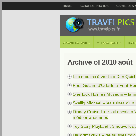
HOME
ACHAT DE PHOTOS
CARTE DES 
»
»
ARCHITECTURE
ATTRACTIONS
EVÈ
Archive of 2010 août
Les moulins à vent de Don Quic
Four Solaire d’Odeillo à Font-R
Sherlock Holmes Museum – la ma
Skellig Michael – les ruines d’u
Disney Cruise Line fait escale à 
méditerranéennes
Toy Story Playland : 3 nouvelles 
Hallgrimskirkja – de fausses col