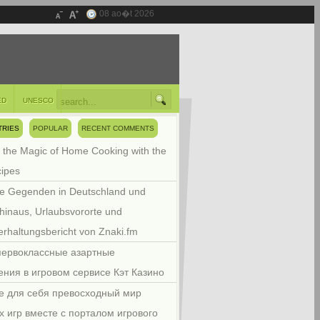
08 ao�t 2026
ED
UNESCO
TRIES
POPULAR
RECENT COMMENTS
 the Magic of Home Cooking with the
cipes
e Gegenden in Deutschland und
hinaus, Urlaubsvororte und
rhaltungsbericht von Znaki.fm
первоклассные азартные
ения в игровом сервисе Кэт Казино
е для себя превосходный мир
х игр вместе с порталом игрового