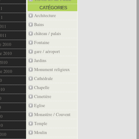
CATÉGORIES
11
Architecture
11
Bains
2011
château / palais
2011
Fontaine
e 2010
gare / aéroport
e 2010
Jardins
2010
Monument religieux
re 2010
Cathédrale
0
Chapelle
010
Cimetière
0
Eglise
0
Monastère / Couvent
10
Temple
10
Moulin
2010