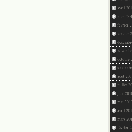
avril 20
mars 20
février 
janvier 
décembr
novembr
octobre 
septemb
août 201
juillet 2
juin 201
mai 201
avril 20
mars 20
février 