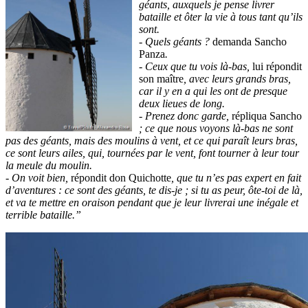
géants, auxquels je pense livrer
bataille et ôter la vie à tous tant qu’ils
sont.
- Quels géants ?
demanda Sancho
Panza
.
- Ceux que tu vois là-bas,
lui répondit
son maître
, avec leurs grands bras,
car il y en a qui les ont de presque
deux lieues de long.
- Prenez donc garde,
répliqua Sancho
; ce que nous voyons là-bas ne sont
pas des géants, mais des moulins à vent, et ce qui paraît leurs bras,
ce sont leurs ailes, qui, tournées par le vent, font tourner à leur tour
la meule du moulin.
- On voit bien,
répondit don Quichotte
, que tu n’es pas expert en fait
d’aventures : ce sont des géants, te dis-je ; si tu as peur, ôte-toi de là,
et va te mettre en oraison pendant que je leur livrerai une inégale et
terrible bataille.”