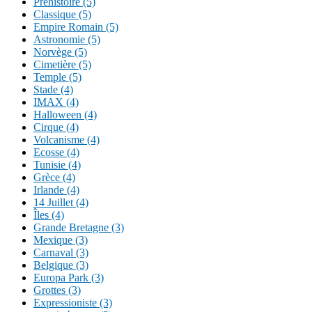
Préhistoire (5)
Classique (5)
Empire Romain (5)
Astronomie (5)
Norvège (5)
Cimetière (5)
Temple (5)
Stade (4)
IMAX (4)
Halloween (4)
Cirque (4)
Volcanisme (4)
Ecosse (4)
Tunisie (4)
Grèce (4)
Irlande (4)
14 Juillet (4)
Îles (4)
Grande Bretagne (3)
Mexique (3)
Carnaval (3)
Belgique (3)
Europa Park (3)
Grottes (3)
Expressioniste (3)