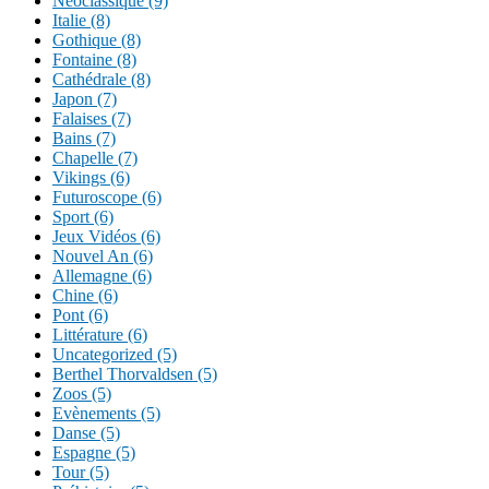
Néoclassique (9)
Italie (8)
Gothique (8)
Fontaine (8)
Cathédrale (8)
Japon (7)
Falaises (7)
Bains (7)
Chapelle (7)
Vikings (6)
Futuroscope (6)
Sport (6)
Jeux Vidéos (6)
Nouvel An (6)
Allemagne (6)
Chine (6)
Pont (6)
Littérature (6)
Uncategorized (5)
Berthel Thorvaldsen (5)
Zoos (5)
Evènements (5)
Danse (5)
Espagne (5)
Tour (5)