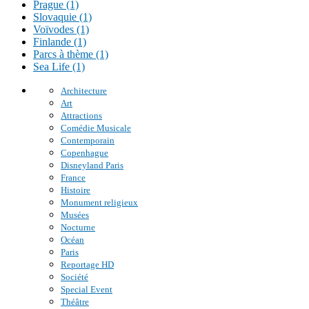
Prague (1)
Slovaquie (1)
Voïvodes (1)
Finlande (1)
Parcs à thème (1)
Sea Life (1)
Architecture
Art
Attractions
Comédie Musicale
Contemporain
Copenhague
Disneyland Paris
France
Histoire
Monument religieux
Musées
Nocturne
Océan
Paris
Reportage HD
Société
Special Event
Théâtre