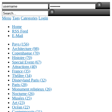
Menu
Tags
Categories
Login
Home
RSS Feed
E-Mail
Pays (156)
Architecture (98)
Copenhague (70)
Histoire (70)
Special Event (67)
Attractions (40)
France (35)
Théâtre (34)
Disneyland Paris (32)
Paris (28)
Monument religieux (26)
Nocturne (26)
Musées (25)
Art (23)
Océan (22)
Contemporain (21)