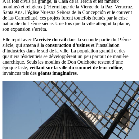
A la fois civils (la grange, la Casa de la Tercia et les fameux
moulins) et religieux (l’Hermitage de la Vierge de la Paz, Veracruz,
Santa Ana, l’église Nuestra Señora de la Concepción et le couvent
de las Carmelitas), ces projets furent toutefois freinés par la crise
nationale du 17ème siècle. Une fois que la ville atteignit la plaine,
son expansion s’arrêta.
Elle reprit avec
l’arrivée du rail
dans la seconde partie du 19ème
siècle, qui amena à la
construction d’usines
et l’installation
d’industries dans le sud de la ville. La population grandit et des
quartiers résidentiels se développèrent un peu partout de manière
anarchique. Seuls les moulins de Don Quichotte restent d’une
époque faste,
veillant sur la ville du sommet de leur colline
,
invaincus tels des
géants imaginaires
.