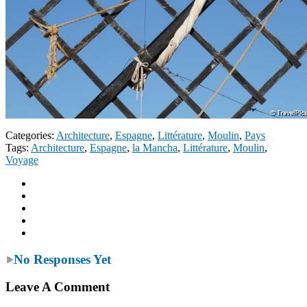
Categories:
Architecture
,
Espagne
,
Littérature
,
Moulin
,
Pays
Tags:
Architecture
,
Espagne
,
la Mancha
,
Littérature
,
Moulin
,
Voyage
No Responses Yet
Leave A Comment