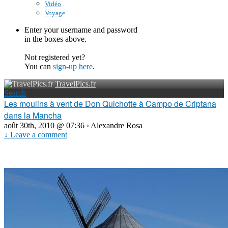
Vidéo
Voyage
Enter your username and password
in the boxes above.
Not registered yet?
You can
sign-up here
.
TravelPics.fr
Search
Les moulins à vent de Don Quichotte à Campo de Criptana
dans la Mancha
août 30th, 2010 @ 07:36 › Alexandre Rosa
↓ Leave a comment