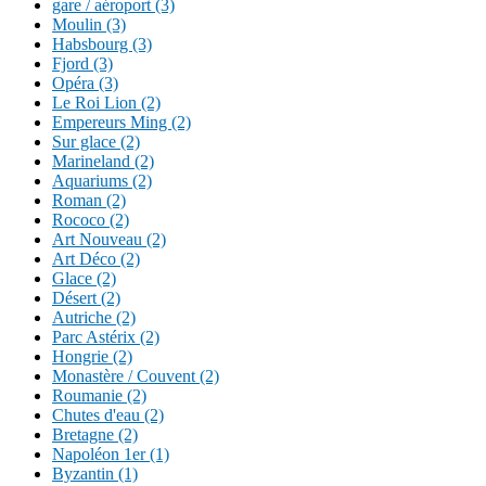
gare / aéroport (3)
Moulin (3)
Habsbourg (3)
Fjord (3)
Opéra (3)
Le Roi Lion (2)
Empereurs Ming (2)
Sur glace (2)
Marineland (2)
Aquariums (2)
Roman (2)
Rococo (2)
Art Nouveau (2)
Art Déco (2)
Glace (2)
Désert (2)
Autriche (2)
Parc Astérix (2)
Hongrie (2)
Monastère / Couvent (2)
Roumanie (2)
Chutes d'eau (2)
Bretagne (2)
Napoléon 1er (1)
Byzantin (1)