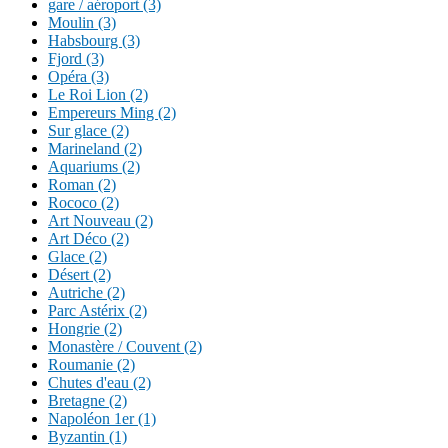
gare / aéroport (3)
Moulin (3)
Habsbourg (3)
Fjord (3)
Opéra (3)
Le Roi Lion (2)
Empereurs Ming (2)
Sur glace (2)
Marineland (2)
Aquariums (2)
Roman (2)
Rococo (2)
Art Nouveau (2)
Art Déco (2)
Glace (2)
Désert (2)
Autriche (2)
Parc Astérix (2)
Hongrie (2)
Monastère / Couvent (2)
Roumanie (2)
Chutes d'eau (2)
Bretagne (2)
Napoléon 1er (1)
Byzantin (1)