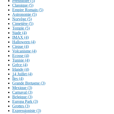
Préhistoire (5)
Classique (5)
Empire Romain (5)
Astronomie (5)
Norvège (5)
Cimetière (5)
Temple (5)
Stade (4)
IMAX (4)
Halloween (4)
Cirque (4)
Volcanisme (4)
Ecosse (4)
Tunisie (4)
Grèce (4)
Irlande (4)
14 Juillet (4)
Îles (4)
Grande Bretagne (3)
Mexique (3)
Carnaval (3)
Belgique (3)
Europa Park (3)
Grottes (3)
Expressioniste (3)