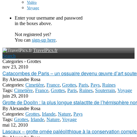
Vidéo
Voyage
Enter your username and password
in the boxes above.
Not registered yet?
You can
sign-up here
.
TravelPics.fr
Search
Categories › Grottes
nov 23, 2010
Catacombes de Paris – un ossuaire devenu œuvre d’art soute
By
Alexandre Rosa
Categories:
Cimetière
,
France
,
Grottes
,
Paris
,
Pays
,
Ruines
Tags:
Cimetière
,
France
,
Grottes
,
Paris
,
Ruines
,
Souterrain
,
Voyage
juin 29, 2010
Grotte de Doolin : la plus longue stalactite de l’hémisphère nor
By
Alexandre Rosa
Categories:
Grottes
,
Irlande
,
Nature
,
Pays
Tags:
Grottes
,
Irlande
,
Nature
,
Voyage
mai 12, 2010
Lascaux – grotte ornée paléolithique à la conservation complex