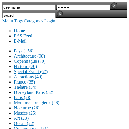
Menu
Tags
Categories
Login
Home
RSS Feed
E-Mail
Pays (156)
Architecture (98)
Copenhague (70)
Histoire (70)
Special Event (67)
Attractions (40)
France (35)
Théâtre (34)
Disneyland Paris (32)
Paris (28)
Monument religieux (26)
Nocturne (26)
Musées (25)
Art (23)
Océan (22)
Contemporain (21)