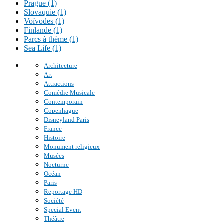
Prague (1)
Slovaquie (1)
Voïvodes (1)
Finlande (1)
Parcs à thème (1)
Sea Life (1)
Architecture
Art
Attractions
Comédie Musicale
Contemporain
Copenhague
Disneyland Paris
France
Histoire
Monument religieux
Musées
Nocturne
Océan
Paris
Reportage HD
Société
Special Event
Théâtre