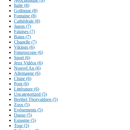
Néoclassique (9)
Italie (8)
Gothique (8)
Fontaine (8)
Cathédrale (8)
Japon (7)
Falaises (7)
Bains (7)
Chapelle (7)
Vikings (6)
Futuroscope (6)
Sport (6)
Jeux Vidéos (6)
Nouvel An (6)
Allemagne (6)
Chine (6)
Pont (6)
Littérature (6)
Uncategorized (5)
Berthel Thorvaldsen (5)
Zoos (5)
Evènements (5)
Danse (5)
Espagne (5)
Tour (5)