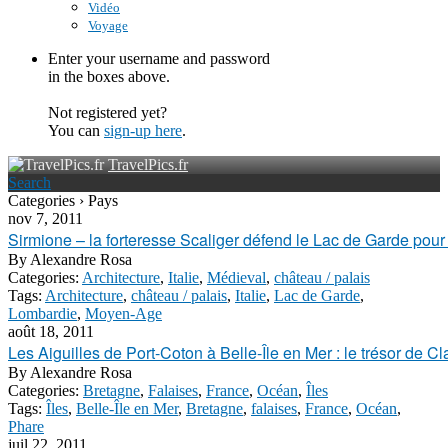
Vidéo
Voyage
Enter your username and password
in the boxes above.
Not registered yet?
You can
sign-up here
.
TravelPics.fr
Search
Categories › Pays
nov 7, 2011
Sirmione – la forteresse Scaliger défend le Lac de Garde pou
By
Alexandre Rosa
Categories:
Architecture
,
Italie
,
Médieval
,
château / palais
Tags:
Architecture
,
château / palais
,
Italie
,
Lac de Garde
,
Lombardie
,
Moyen-Age
août 18, 2011
Les Aiguilles de Port-Coton à Belle-Île en Mer : le trésor de 
By
Alexandre Rosa
Categories:
Bretagne
,
Falaises
,
France
,
Océan
,
Îles
Tags:
Îles
,
Belle-Île en Mer
,
Bretagne
,
falaises
,
France
,
Océan
,
Phare
juil 22, 2011