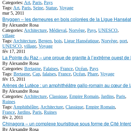
Categories:
Art
,
Paris
,
Pays
Tags:
Art
,
Paris
,
Seine
,
Statue
,
Voyage
mar 5, 2011
Bryggen – les demeures en bois colorées de la Ligue Hanséa
By
Alexandre Rosa
Categories:
Architecture
,
Médieval
,
Norvège
,
Pays
,
UNESCO
,
village
Tags:
Architecture
,
Bergen
,
bois
,
Ligue Hanséatique
,
Norvège
,
port
,
UNESCO
,
village
,
Voyage
fév 17, 2011
La Pointe du Raz – une proue de granite à l’extrême ouest de 
By
Alexandre Rosa
Categories:
Bretagne
,
Falaises
,
France
,
Océan
,
Pays
Tags:
Bretagne
,
Cap
,
falaises
,
France
,
Océan
,
Phare
,
Voyage
fév 15, 2011
Arènes de Lutèce : un amphithéâtre gallo-romain au cœur de l
By
Alexandre Rosa
Categories:
Architecture
,
Classique
,
Empire Romain
,
Jardins
,
Paris
,
Ruines
Tags:
Amphithéâtre
,
Architecture
,
Classique
,
Empire Romain
,
France
,
Jardins
,
Paris
,
Ruines
fév 2, 2011
Chinagora – un complexe touristique sous forme de Cité Inter
By
Alexandre Rosa