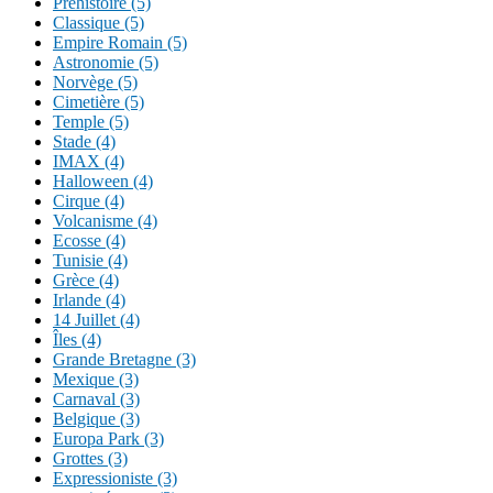
Préhistoire (5)
Classique (5)
Empire Romain (5)
Astronomie (5)
Norvège (5)
Cimetière (5)
Temple (5)
Stade (4)
IMAX (4)
Halloween (4)
Cirque (4)
Volcanisme (4)
Ecosse (4)
Tunisie (4)
Grèce (4)
Irlande (4)
14 Juillet (4)
Îles (4)
Grande Bretagne (3)
Mexique (3)
Carnaval (3)
Belgique (3)
Europa Park (3)
Grottes (3)
Expressioniste (3)