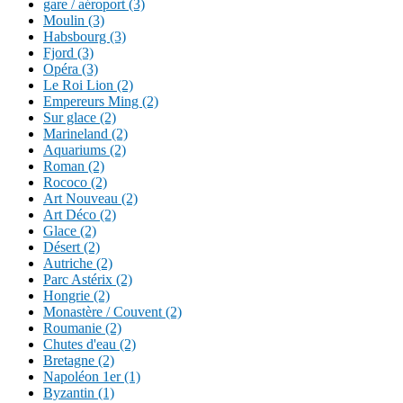
gare / aéroport (3)
Moulin (3)
Habsbourg (3)
Fjord (3)
Opéra (3)
Le Roi Lion (2)
Empereurs Ming (2)
Sur glace (2)
Marineland (2)
Aquariums (2)
Roman (2)
Rococo (2)
Art Nouveau (2)
Art Déco (2)
Glace (2)
Désert (2)
Autriche (2)
Parc Astérix (2)
Hongrie (2)
Monastère / Couvent (2)
Roumanie (2)
Chutes d'eau (2)
Bretagne (2)
Napoléon 1er (1)
Byzantin (1)