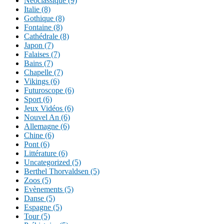
Néoclassique (9)
Italie (8)
Gothique (8)
Fontaine (8)
Cathédrale (8)
Japon (7)
Falaises (7)
Bains (7)
Chapelle (7)
Vikings (6)
Futuroscope (6)
Sport (6)
Jeux Vidéos (6)
Nouvel An (6)
Allemagne (6)
Chine (6)
Pont (6)
Littérature (6)
Uncategorized (5)
Berthel Thorvaldsen (5)
Zoos (5)
Evènements (5)
Danse (5)
Espagne (5)
Tour (5)