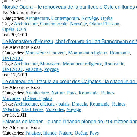
juin 7, 2011
Norske Opera – le renouveau de la banlieue d’Oslo en lignes 
By
Alexandre Rosa
Categories:
Architecture
,
Contemporain
,
Norvège
,
Opéra
Tags:
Architecture
,
Contemporain
,
Norvège
,
Olafur Eliasson
,
Opéra
,
Oslo
mai 30, 2011
Le Monastère d’Horezu, chef-d’œuvre de l’art Branconvan en 
By
Alexandre Rosa
Categories:
Monastère / Couvent
,
Monument religieux
,
Roumanie
,
UNESCO
Tags:
Architecture
,
Monastère
,
Monument religieux
,
Roumanie
,
UNESCO
,
Valachie
,
Voyage
mai 17, 2011
Le château de Dracula au cœur des Carpates : la citadelle de
By
Alexandre Rosa
Categories:
Architecture
,
Nature
,
Pays
,
Roumanie
,
Ruines
,
Voïvodes
,
château / palais
Tags:
Architecture
,
château / palais
,
Dracula
,
Roumanie
,
Ruines
,
Valachie
,
Vlad Tepes
,
Voïvodes
,
Voyage
avr 13, 2011
Falaises de Moher – quand l’Irlande plonge de 214 mètres dan
By
Alexandre Rosa
Categories:
Falaises
,
Irlande
,
Nature
,
Océan
,
Pays