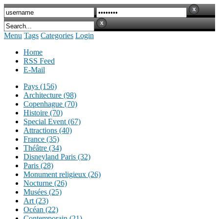
Menu
Tags
Categories
Login
Home
RSS Feed
E-Mail
Pays (156)
Architecture (98)
Copenhague (70)
Histoire (70)
Special Event (67)
Attractions (40)
France (35)
Théâtre (34)
Disneyland Paris (32)
Paris (28)
Monument religieux (26)
Nocturne (26)
Musées (25)
Art (23)
Océan (22)
Contemporain (21)