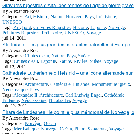
Gravures rupestres d’Alta–des rennes de l’âge de pierre gravés
By
Alexandre Rosa
Categories:
Art
,
Histoire
,
Nature
,
Norvège
,
Pays
,
Préhistoire
,
UNESCO
Tags:
Art
,
fjord
,
Gravures Rupestres
,
Histoire
,
Laponie
,
Norvège
,
Peintures Rupestres
,
Préhistoire
,
UNESCO
,
Voyage
juil 14, 2011
Storforsen – les plus grandes cataractes naturelles d’Europe t
By
Alexandre Rosa
Categories:
Chutes d'eau
,
Nature
,
Pays
,
Suède
Tags:
Chutes d'eau
,
Laponie
,
Nature
,
Rivière
,
Suède
,
Voyage
juil 12, 2011
Cathédrale Luthérienne d’Helsinki – une icône allemande sur l
By
Alexandre Rosa
Categories:
Architecture
,
Cathédrale
,
Finlande
,
Monument religieux
,
Néoclassique
,
Pays
Tags:
Alexandre II
,
Architecture
,
Carl Ludwig Engel
,
Cathédrale
,
Finlande
,
Néoclassique
,
Nicolas 1er
,
Voyage
juin 13, 2011
Phare de Lindesnes : le point le plus méridional de Norvège, 
By
Alexandre Rosa
Categories:
Norvège
,
Océan
Tags:
Mer Baltique
,
Norvège
,
Océan
,
Phare
,
Skagerrak
,
Voyage