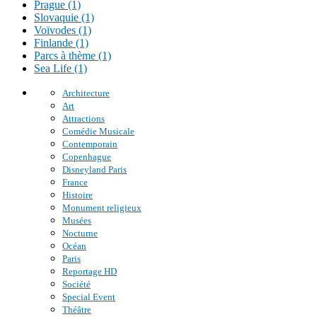
Prague (1)
Slovaquie (1)
Voïvodes (1)
Finlande (1)
Parcs à thème (1)
Sea Life (1)
Architecture
Art
Attractions
Comédie Musicale
Contemporain
Copenhague
Disneyland Paris
France
Histoire
Monument religieux
Musées
Nocturne
Océan
Paris
Reportage HD
Société
Special Event
Théâtre