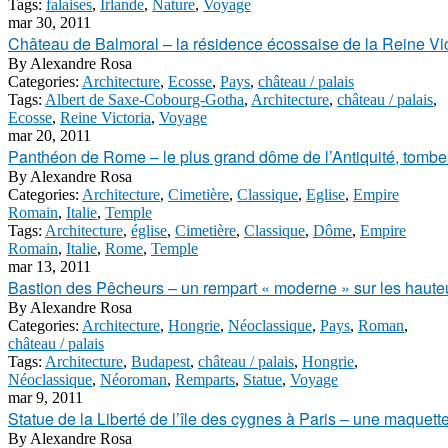
Tags:
falaises
,
Irlande
,
Nature
,
Voyage
mar 30, 2011
Château de Balmoral – la résidence écossaise de la Reine Vict
By
Alexandre Rosa
Categories:
Architecture
,
Ecosse
,
Pays
,
château / palais
Tags:
Albert de Saxe-Cobourg-Gotha
,
Architecture
,
château / palais
,
Ecosse
,
Reine Victoria
,
Voyage
mar 20, 2011
Panthéon de Rome – le plus grand dôme de l’Antiquité, tom
By
Alexandre Rosa
Categories:
Architecture
,
Cimetière
,
Classique
,
Eglise
,
Empire
Romain
,
Italie
,
Temple
Tags:
Architecture
,
église
,
Cimetière
,
Classique
,
Dôme
,
Empire
Romain
,
Italie
,
Rome
,
Temple
mar 13, 2011
Bastion des Pêcheurs – un rempart « moderne » sur les haut
By
Alexandre Rosa
Categories:
Architecture
,
Hongrie
,
Néoclassique
,
Pays
,
Roman
,
château / palais
Tags:
Architecture
,
Budapest
,
château / palais
,
Hongrie
,
Néoclassique
,
Néoroman
,
Remparts
,
Statue
,
Voyage
mar 9, 2011
Statue de la Liberté de l’île des cygnes à Paris – une maquett
By
Alexandre Rosa