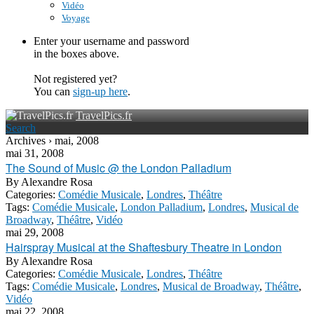
Vidéo
Voyage
Enter your username and password
in the boxes above.
Not registered yet?
You can
sign-up here
.
TravelPics.fr
Search
Archives › mai, 2008
mai 31, 2008
The Sound of Music @ the London Palladium
By
Alexandre Rosa
Categories:
Comédie Musicale
,
Londres
,
Théâtre
Tags:
Comédie Musicale
,
London Palladium
,
Londres
,
Musical de
Broadway
,
Théâtre
,
Vidéo
mai 29, 2008
Hairspray Musical at the Shaftesbury Theatre in London
By
Alexandre Rosa
Categories:
Comédie Musicale
,
Londres
,
Théâtre
Tags:
Comédie Musicale
,
Londres
,
Musical de Broadway
,
Théâtre
,
Vidéo
mai 22, 2008