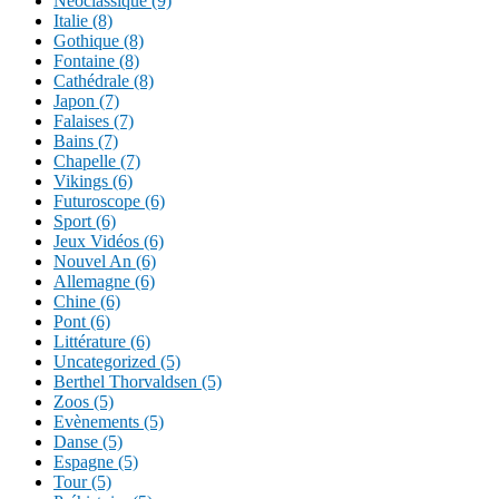
Néoclassique (9)
Italie (8)
Gothique (8)
Fontaine (8)
Cathédrale (8)
Japon (7)
Falaises (7)
Bains (7)
Chapelle (7)
Vikings (6)
Futuroscope (6)
Sport (6)
Jeux Vidéos (6)
Nouvel An (6)
Allemagne (6)
Chine (6)
Pont (6)
Littérature (6)
Uncategorized (5)
Berthel Thorvaldsen (5)
Zoos (5)
Evènements (5)
Danse (5)
Espagne (5)
Tour (5)