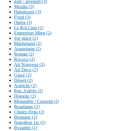
gare / aéroport (3)
Moulin (3)
Habsbourg (3)
Fjord (3)
Opéra (3)
Le Roi Lion (2)
Empereurs Ming (2)
Sur glace (2)
Marineland (2)
Aquariums (2)
Roman (2)
Rococo (2)
Art Nouveau (2)
Art Déco (2)
Glace (2)
Désert (2)
Autriche (2)
Parc Astérix (2)
Hongrie (2)
Monastère / Couvent (2)
Roumanie (2)
Chutes d'eau (2)
Bretagne (2)
Napoléon 1er (1)
Byzantin (1)