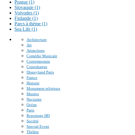
Prague (1)
Slovaquie (1)
Voïvodes (1)
Finlande (1)
Parcs à thème (1)
Sea Life (1)
Architecture
Art
Attractions
Comédie Musicale
Contemporain
Copenhague
Disneyland Paris
France
Histoire
Monument religieux
Musées
Nocturne
Océan
Paris
Reportage HD
Société
Special Event
Théâtre