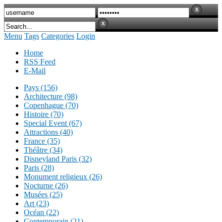
Menu
Tags
Categories
Login
Home
RSS Feed
E-Mail
Pays (156)
Architecture (98)
Copenhague (70)
Histoire (70)
Special Event (67)
Attractions (40)
France (35)
Théâtre (34)
Disneyland Paris (32)
Paris (28)
Monument religieux (26)
Nocturne (26)
Musées (25)
Art (23)
Océan (22)
Contemporain (21)