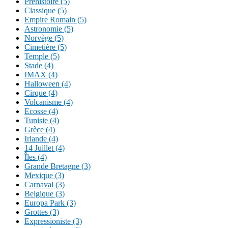
Préhistoire (5)
Classique (5)
Empire Romain (5)
Astronomie (5)
Norvège (5)
Cimetière (5)
Temple (5)
Stade (4)
IMAX (4)
Halloween (4)
Cirque (4)
Volcanisme (4)
Ecosse (4)
Tunisie (4)
Grèce (4)
Irlande (4)
14 Juillet (4)
Îles (4)
Grande Bretagne (3)
Mexique (3)
Carnaval (3)
Belgique (3)
Europa Park (3)
Grottes (3)
Expressioniste (3)