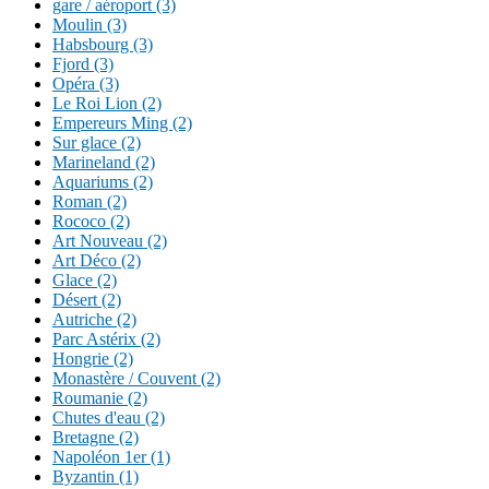
gare / aéroport (3)
Moulin (3)
Habsbourg (3)
Fjord (3)
Opéra (3)
Le Roi Lion (2)
Empereurs Ming (2)
Sur glace (2)
Marineland (2)
Aquariums (2)
Roman (2)
Rococo (2)
Art Nouveau (2)
Art Déco (2)
Glace (2)
Désert (2)
Autriche (2)
Parc Astérix (2)
Hongrie (2)
Monastère / Couvent (2)
Roumanie (2)
Chutes d'eau (2)
Bretagne (2)
Napoléon 1er (1)
Byzantin (1)