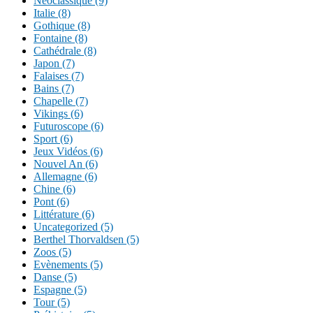
Néoclassique (9)
Italie (8)
Gothique (8)
Fontaine (8)
Cathédrale (8)
Japon (7)
Falaises (7)
Bains (7)
Chapelle (7)
Vikings (6)
Futuroscope (6)
Sport (6)
Jeux Vidéos (6)
Nouvel An (6)
Allemagne (6)
Chine (6)
Pont (6)
Littérature (6)
Uncategorized (5)
Berthel Thorvaldsen (5)
Zoos (5)
Evènements (5)
Danse (5)
Espagne (5)
Tour (5)