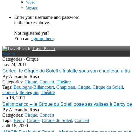
Vidéo
Voyage
Enter your username and password
in the boxes above.
Not registered yet?
You can
sign-up here
.
TravelPics.fr
Search
Categories › Cirque
nov 24, 2011
Corteo–le Cirque du Soleil s’installe sous son chapiteau ultr
By
Alexandre Rosa
Categories:
Cirque
,
Concert
,
Théâtre
Tags:
Boulogne-Billancourt
,
Chapiteau
,
Cirque
,
Cirque du Soleil
,
Concert
,
Ile Seguin
,
Théâtre
jan 16, 2011
Saltimbanco – le Cirque du Soleil pose ses valises à Bercy p
By
Alexandre Rosa
Categories:
Cirque
,
Concert
Tags:
Bercy
,
Cirque
,
Cirque du Soleil
,
Concert
août 16, 2009
IMAGINE et Nuit d’Orient – Marineland montre ses orques et 