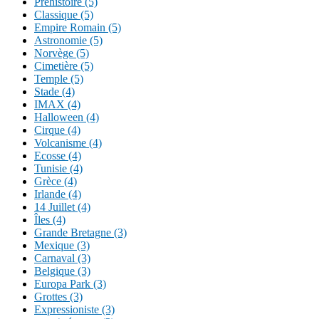
Préhistoire (5)
Classique (5)
Empire Romain (5)
Astronomie (5)
Norvège (5)
Cimetière (5)
Temple (5)
Stade (4)
IMAX (4)
Halloween (4)
Cirque (4)
Volcanisme (4)
Ecosse (4)
Tunisie (4)
Grèce (4)
Irlande (4)
14 Juillet (4)
Îles (4)
Grande Bretagne (3)
Mexique (3)
Carnaval (3)
Belgique (3)
Europa Park (3)
Grottes (3)
Expressioniste (3)