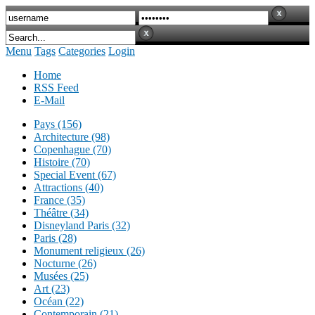
Menu
Tags
Categories
Login
Home
RSS Feed
E-Mail
Pays (156)
Architecture (98)
Copenhague (70)
Histoire (70)
Special Event (67)
Attractions (40)
France (35)
Théâtre (34)
Disneyland Paris (32)
Paris (28)
Monument religieux (26)
Nocturne (26)
Musées (25)
Art (23)
Océan (22)
Contemporain (21)