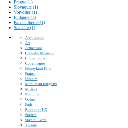
Prague (1)
Slovaquie (1)
Voïvodes (1)
Finlande (1)
Parcs à thème (1)
Sea Life (1)
Architecture
Art
Attractions
Comédie Musicale
Contemporain
Copenhague
Disneyland Paris
France
Histoire
Monument religieux
Musées
Nocturne
Océan
Paris
Reportage HD
Société
Special Event
Théâtre