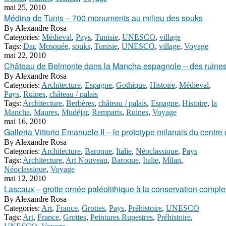
mai 25, 2010
Médina de Tunis – 700 monuments au milieu des souks
By
Alexandre Rosa
Categories:
Médieval
,
Pays
,
Tunisie
,
UNESCO
,
village
Tags:
Dar
,
Mosquée
,
souks
,
Tunisie
,
UNESCO
,
village
,
Voyage
mai 22, 2010
Château de Belmonte dans la Mancha espagnole – des ruines
By
Alexandre Rosa
Categories:
Architecture
,
Espagne
,
Gothique
,
Histoire
,
Médieval
,
Pays
,
Ruines
,
château / palais
Tags:
Architecture
,
Berbères
,
château / palais
,
Espagne
,
Histoire
,
la
Mancha
,
Maures
,
Mudéjar
,
Remparts
,
Ruines
,
Voyage
mai 16, 2010
Galleria Vittorio Emanuele II – le prototype milanais du cent
By
Alexandre Rosa
Categories:
Architecture
,
Baroque
,
Italie
,
Néoclassique
,
Pays
Tags:
Architecture
,
Art Nouveau
,
Baroque
,
Italie
,
Milan
,
Néoclassique
,
Voyage
mai 12, 2010
Lascaux – grotte ornée paléolithique à la conservation complex
By
Alexandre Rosa
Categories:
Art
,
France
,
Grottes
,
Pays
,
Préhistoire
,
UNESCO
Tags:
Art
,
France
,
Grottes
,
Peintures Rupestres
,
Préhistoire
,