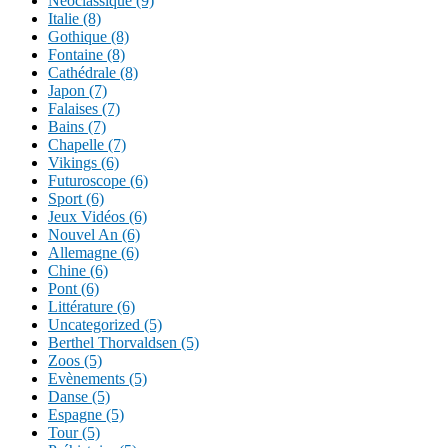
Néoclassique (9)
Italie (8)
Gothique (8)
Fontaine (8)
Cathédrale (8)
Japon (7)
Falaises (7)
Bains (7)
Chapelle (7)
Vikings (6)
Futuroscope (6)
Sport (6)
Jeux Vidéos (6)
Nouvel An (6)
Allemagne (6)
Chine (6)
Pont (6)
Littérature (6)
Uncategorized (5)
Berthel Thorvaldsen (5)
Zoos (5)
Evènements (5)
Danse (5)
Espagne (5)
Tour (5)