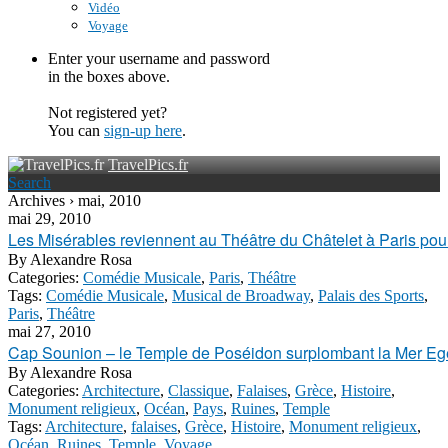
Vidéo
Voyage
Enter your username and password
in the boxes above.
Not registered yet?
You can
sign-up here
.
TravelPics.fr
Search
Archives › mai, 2010
mai 29, 2010
Les Misérables reviennent au Théâtre du Châtelet à Paris pour
By
Alexandre Rosa
Categories:
Comédie Musicale
,
Paris
,
Théâtre
Tags:
Comédie Musicale
,
Musical de Broadway
,
Palais des Sports
,
Paris
,
Théâtre
mai 27, 2010
Cap Sounion – le Temple de Poséidon surplombant la Mer E
By
Alexandre Rosa
Categories:
Architecture
,
Classique
,
Falaises
,
Grèce
,
Histoire
,
Monument religieux
,
Océan
,
Pays
,
Ruines
,
Temple
Tags:
Architecture
,
falaises
,
Grèce
,
Histoire
,
Monument religieux
,
Océan
,
Ruines
,
Temple
,
Voyage