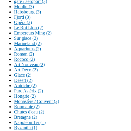
gare / aéroport (3)
Moulin (3)
Habsbourg (3)
Fjord (3)
Opéra (3)
Le Roi Lion (2)
Empereurs Ming (2)
Sur glace (2)
Marineland (2)
Aquariums (2)
Roman (2)
Rococo (2)
Art Nouveau (2)
Art Déco (2)
Glace (2)
Désert (2)
Autriche (2)
Parc Astérix (2)
Hongrie (2)
Monastère / Couvent (2)
Roumanie (2)
Chutes d'eau (2)
Bretagne (2)
Napoléon 1er (1)
Byzantin (1)