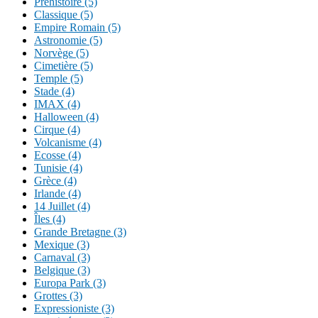
Préhistoire (5)
Classique (5)
Empire Romain (5)
Astronomie (5)
Norvège (5)
Cimetière (5)
Temple (5)
Stade (4)
IMAX (4)
Halloween (4)
Cirque (4)
Volcanisme (4)
Ecosse (4)
Tunisie (4)
Grèce (4)
Irlande (4)
14 Juillet (4)
Îles (4)
Grande Bretagne (3)
Mexique (3)
Carnaval (3)
Belgique (3)
Europa Park (3)
Grottes (3)
Expressioniste (3)