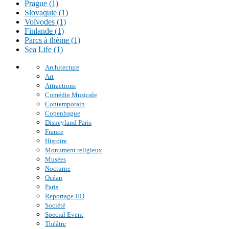
Prague (1)
Slovaquie (1)
Voïvodes (1)
Finlande (1)
Parcs à thème (1)
Sea Life (1)
Architecture
Art
Attractions
Comédie Musicale
Contemporain
Copenhague
Disneyland Paris
France
Histoire
Monument religieux
Musées
Nocturne
Océan
Paris
Reportage HD
Société
Special Event
Théâtre