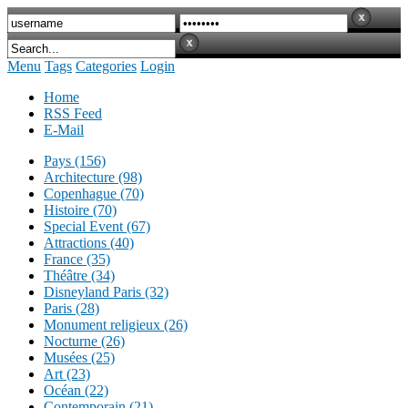
Menu
Tags
Categories
Login
Home
RSS Feed
E-Mail
Pays (156)
Architecture (98)
Copenhague (70)
Histoire (70)
Special Event (67)
Attractions (40)
France (35)
Théâtre (34)
Disneyland Paris (32)
Paris (28)
Monument religieux (26)
Nocturne (26)
Musées (25)
Art (23)
Océan (22)
Contemporain (21)