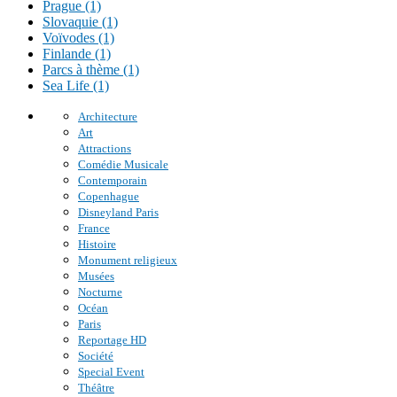
Prague (1)
Slovaquie (1)
Voïvodes (1)
Finlande (1)
Parcs à thème (1)
Sea Life (1)
Architecture
Art
Attractions
Comédie Musicale
Contemporain
Copenhague
Disneyland Paris
France
Histoire
Monument religieux
Musées
Nocturne
Océan
Paris
Reportage HD
Société
Special Event
Théâtre