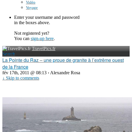
Vidéo
Voyage
Enter your username and password
in the boxes above.
Not registered yet?
You can
sign-up here
.
TravelPics.fr
Search
La Pointe du Raz – une proue de granite à l’extrême ouest
de la France
fév 17th, 2011 @ 08:13 › Alexandre Rosa
↓ Skip to comments