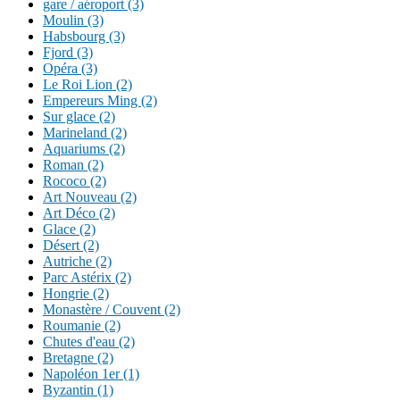
gare / aéroport (3)
Moulin (3)
Habsbourg (3)
Fjord (3)
Opéra (3)
Le Roi Lion (2)
Empereurs Ming (2)
Sur glace (2)
Marineland (2)
Aquariums (2)
Roman (2)
Rococo (2)
Art Nouveau (2)
Art Déco (2)
Glace (2)
Désert (2)
Autriche (2)
Parc Astérix (2)
Hongrie (2)
Monastère / Couvent (2)
Roumanie (2)
Chutes d'eau (2)
Bretagne (2)
Napoléon 1er (1)
Byzantin (1)