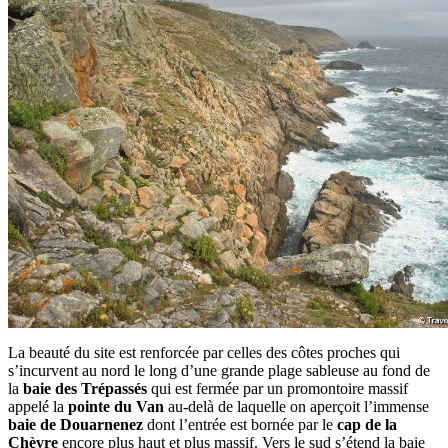
La beauté du site est renforcée par celles des côtes proches qui
s’incurvent au nord le long d’une grande plage sableuse au fond de
la
baie des Trépassés
qui est fermée par un promontoire massif
appelé la
pointe du Van
au-delà de laquelle on aperçoit l’immense
baie de Douarnenez
dont l’entrée est bornée par le
cap de la
Chèvre
encore plus haut et plus massif. Vers le sud s’étend la baie