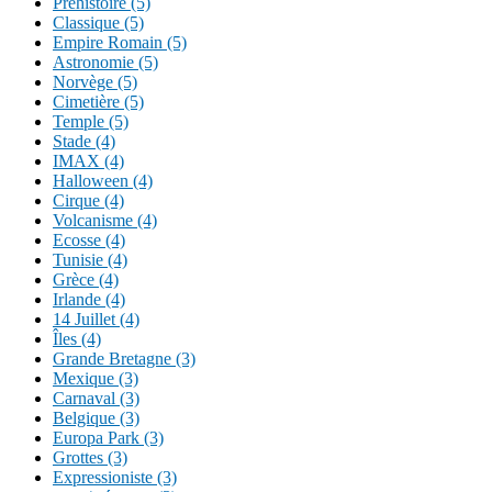
Préhistoire (5)
Classique (5)
Empire Romain (5)
Astronomie (5)
Norvège (5)
Cimetière (5)
Temple (5)
Stade (4)
IMAX (4)
Halloween (4)
Cirque (4)
Volcanisme (4)
Ecosse (4)
Tunisie (4)
Grèce (4)
Irlande (4)
14 Juillet (4)
Îles (4)
Grande Bretagne (3)
Mexique (3)
Carnaval (3)
Belgique (3)
Europa Park (3)
Grottes (3)
Expressioniste (3)