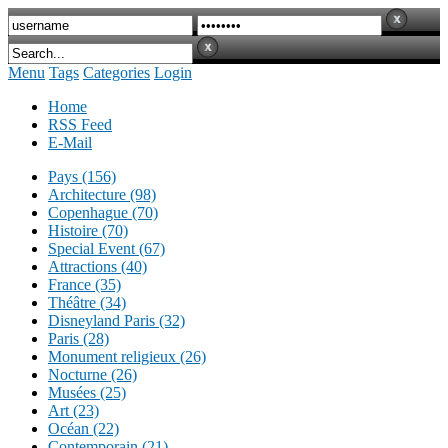
Menu
Tags
Categories
Login
Home
RSS Feed
E-Mail
Pays (156)
Architecture (98)
Copenhague (70)
Histoire (70)
Special Event (67)
Attractions (40)
France (35)
Théâtre (34)
Disneyland Paris (32)
Paris (28)
Monument religieux (26)
Nocturne (26)
Musées (25)
Art (23)
Océan (22)
Contemporain (21)