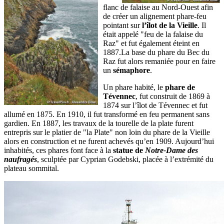
flanc de falaise au Nord-Ouest afin
de créer un alignement phare-feu
pointant sur
l’îlot de la Vieille
. Il
était appelé "feu de la falaise du
Raz" et fut également éteint en
1887.La base du phare du Bec du
Raz fut alors remaniée pour en faire
un
sémaphore
.
Un phare habité, le
phare de
Tévennec
, fut construit de 1869 à
1874 sur l’îlot de Tévennec et fut
allumé en 1875. En 1910, il fut transformé en feu permanent sans
gardien. En 1887, les travaux de la tourelle de la plate furent
entrepris sur le platier de "la Plate" non loin du phare de la Vieille
alors en construction et ne furent achevés qu’en 1909. Aujourd’hui
inhabités, ces phares font face à la
statue de
Notre-Dame des
naufragés
, sculptée par Cyprian Godebski, placée à l’extrémité du
plateau sommital.