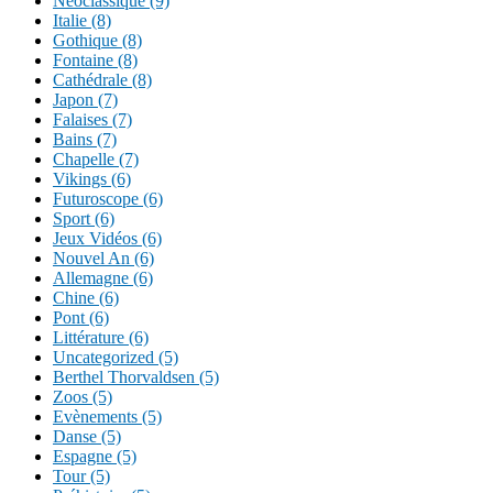
Néoclassique (9)
Italie (8)
Gothique (8)
Fontaine (8)
Cathédrale (8)
Japon (7)
Falaises (7)
Bains (7)
Chapelle (7)
Vikings (6)
Futuroscope (6)
Sport (6)
Jeux Vidéos (6)
Nouvel An (6)
Allemagne (6)
Chine (6)
Pont (6)
Littérature (6)
Uncategorized (5)
Berthel Thorvaldsen (5)
Zoos (5)
Evènements (5)
Danse (5)
Espagne (5)
Tour (5)