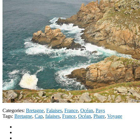
Categories:
Bretagne
,
Falaises
,
France
,
Océan
,
Pays
Tags:
Bretagne
,
Cap
,
falaises
,
France
,
Océan
,
Phare
,
Voyage