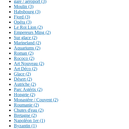
gare / aéroport (3)
Moulin (3)
Habsbourg (3)
Fjord (3)
Opéra (3)
Le Roi Lion (2)
Empereurs Ming (2)
Sur glace (2)
Marineland (2)
Aquariums (2)
Roman (2)
Rococo (2)
Art Nouveau (2)
Art Déco (2)
Glace (2)
Désert (2)
Autriche (2)
Parc Astérix (2)
Hongrie (2)
Monastère / Couvent (2)
Roumanie (2)
Chutes d'eau (2)
Bretagne (2)
Napoléon 1er (1)
Byzantin (1)