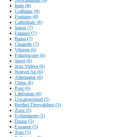
Néoclassique (9)
Italie (8)
Gothique (8)
Fontaine (8)
Cathédrale (8)
Japon (7)
Falaises (7)
Bains (7)
Chapelle (7)
Vikings (6)
Futuroscope (6)
Sport (6)
Jeux Vidéos (6)
Nouvel An (6)
Allemagne (6)
Chine (6)
Pont (6)
Littérature (6)
Uncategorized (5)
Berthel Thorvaldsen (5)
Zoos (5)
Evènements (5)
Danse (5)
Espagne (5)
Tour (5)