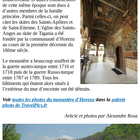
de cette même époque sont dues à
d’autres membres de la famille
princière. Parmi celles-ci, on peut
citer les skites des Saints-Apôtres et
de Saint-Etienne. L’église des Saints-
Anges au skite de Tigania a été
fondée par la communauté d’Horezu
au cours de la première décennie du
18ème siècle.
Le monastère a beaucoup souffert de
la guerre austro-turque entre 1716 et
1718 puis de la guerre Russo-turque
entre 1787 et 1789. Tous les
bâtiments qui étaient alors situés à
l’extérieur du mur d’enceinte ont été détruits.
Voir
toutes les photos du monastère d’Horezu
dans la
galerie
photo de TravelPics.fr
Article et photos par Alexandre Rosa