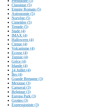
Préhistoire (5)
Classique (5)
Empire Romain (5)
Astronomie (5)
Norvège (5)
Cimetière (5)
Temple (5)
Stade (4)
IMAX (4)
Halloween (4)
Cirque (4)
Volcanisme (4)
Ecosse (4)
Tunisie (4)
Grèce (4)
Irlande (4)
14 Juillet (4)
Îles (4)
Grande Bretagne (3)
Mexique (3)
Carnaval (3)
Belgique (3)
Europa Park (3)
Grottes (3)
Expressioniste (3)