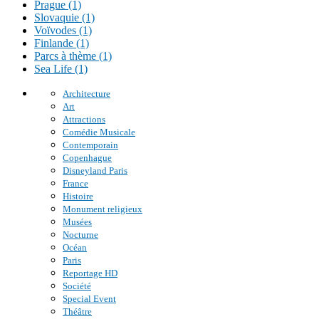
Prague (1)
Slovaquie (1)
Voïvodes (1)
Finlande (1)
Parcs à thème (1)
Sea Life (1)
Architecture
Art
Attractions
Comédie Musicale
Contemporain
Copenhague
Disneyland Paris
France
Histoire
Monument religieux
Musées
Nocturne
Océan
Paris
Reportage HD
Société
Special Event
Théâtre