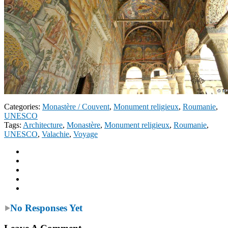
Categories:
Monastère / Couvent
,
Monument religieux
,
Roumanie
,
UNESCO
Tags:
Architecture
,
Monastère
,
Monument religieux
,
Roumanie
,
UNESCO
,
Valachie
,
Voyage
No Responses Yet