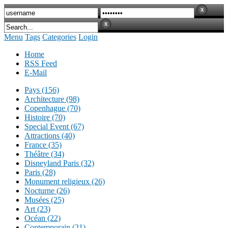
Menu
Tags
Categories
Login
Home
RSS Feed
E-Mail
Pays (156)
Architecture (98)
Copenhague (70)
Histoire (70)
Special Event (67)
Attractions (40)
France (35)
Théâtre (34)
Disneyland Paris (32)
Paris (28)
Monument religieux (26)
Nocturne (26)
Musées (25)
Art (23)
Océan (22)
Contemporain (21)