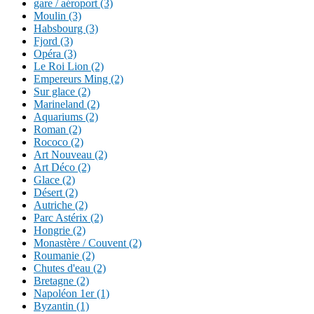
gare / aéroport (3)
Moulin (3)
Habsbourg (3)
Fjord (3)
Opéra (3)
Le Roi Lion (2)
Empereurs Ming (2)
Sur glace (2)
Marineland (2)
Aquariums (2)
Roman (2)
Rococo (2)
Art Nouveau (2)
Art Déco (2)
Glace (2)
Désert (2)
Autriche (2)
Parc Astérix (2)
Hongrie (2)
Monastère / Couvent (2)
Roumanie (2)
Chutes d'eau (2)
Bretagne (2)
Napoléon 1er (1)
Byzantin (1)