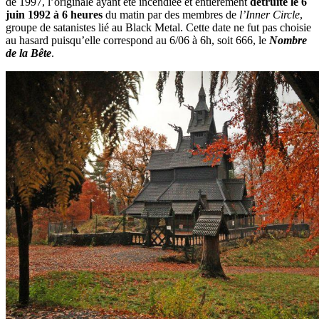
de 1997, l’originale ayant été incendiée et entièrement
détruite le 6
juin 1992 à 6 heures
du matin par des membres de
l’Inner Circle
,
groupe de satanistes lié au Black Metal. Cette date ne fut pas choisie
au hasard puisqu’elle correspond au 6/06 à 6h, soit 666, le
Nombre
de la Bête
.