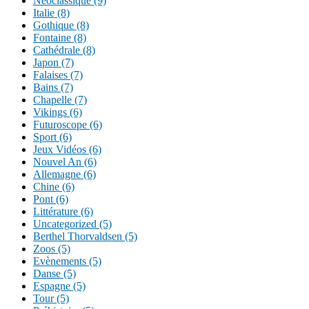
Néoclassique (9)
Italie (8)
Gothique (8)
Fontaine (8)
Cathédrale (8)
Japon (7)
Falaises (7)
Bains (7)
Chapelle (7)
Vikings (6)
Futuroscope (6)
Sport (6)
Jeux Vidéos (6)
Nouvel An (6)
Allemagne (6)
Chine (6)
Pont (6)
Littérature (6)
Uncategorized (5)
Berthel Thorvaldsen (5)
Zoos (5)
Evènements (5)
Danse (5)
Espagne (5)
Tour (5)