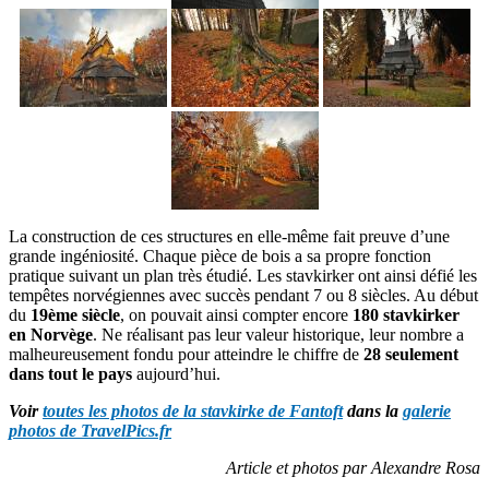
La construction de ces structures en elle-même fait preuve d’une
grande ingéniosité. Chaque pièce de bois a sa propre fonction
pratique suivant un plan très étudié. Les stavkirker ont ainsi défié les
tempêtes norvégiennes avec succès pendant 7 ou 8 siècles. Au début
du
19ème siècle
, on pouvait ainsi compter encore
180 stavkirker
en Norvège
. Ne réalisant pas leur valeur historique, leur nombre a
malheureusement fondu pour atteindre le chiffre de
28 seulement
dans tout le pays
aujourd’hui.
Voir
toutes les photos de la stavkirke de Fantoft
dans la
galerie
photos de TravelPics.fr
Article et photos par Alexandre Rosa