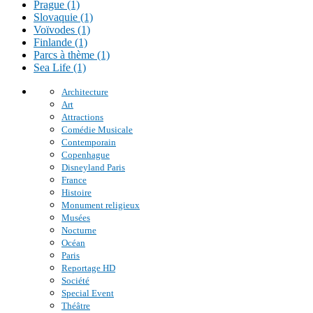
Prague (1)
Slovaquie (1)
Voïvodes (1)
Finlande (1)
Parcs à thème (1)
Sea Life (1)
Architecture
Art
Attractions
Comédie Musicale
Contemporain
Copenhague
Disneyland Paris
France
Histoire
Monument religieux
Musées
Nocturne
Océan
Paris
Reportage HD
Société
Special Event
Théâtre