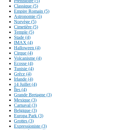
Préhistoire (5)
Classique (5)
Empire Romain (5)
Astronomie (5)
Norvège (5)
Cimetière (5)
Temple (5)
Stade (4)
IMAX (4)
Halloween (4)
Cirque (4)
Volcanisme (4)
Ecosse (4)
Tunisie (4)
Grèce (4)
Irlande (4)
14 Juillet (4)
Îles (4)
Grande Bretagne (3)
Mexique (3)
Carnaval (3)
Belgique (3)
Europa Park (3)
Grottes (3)
Expressioniste (3)