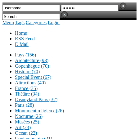
Menu
Tags
Categories
Login
Home
RSS Feed
E-Mail
Pays (156)
Architecture (98)
Copenhague (70)
Histoire (70)
Special Event (67)
Attractions (40)
France (35)
Théâtre (34)
Disneyland Paris (32)
Paris (28)
Monument religieux (26)
Nocturne (26)
Musées (25)
Art (23)
Océan (22)
Contemporain (21)