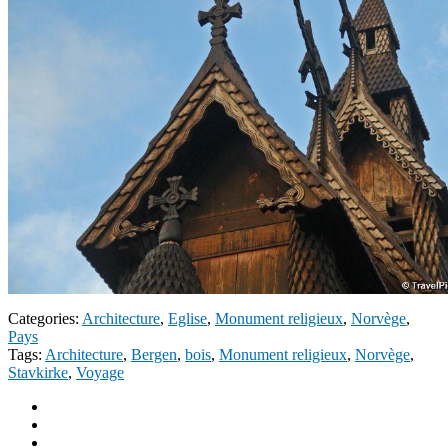
Categories:
Architecture
,
Eglise
,
Monument religieux
,
Norvège
,
Pays
Tags:
Architecture
,
Bergen
,
bois
,
Monument religieux
,
Norvège
,
Stavkirke
,
Voyage