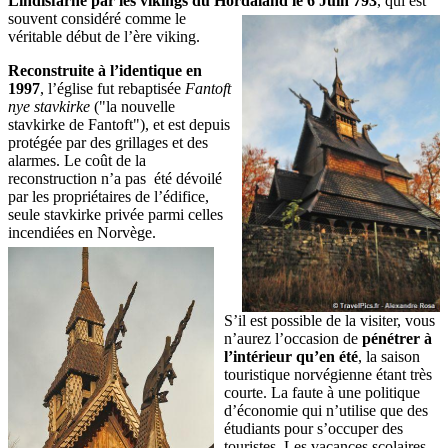
Lindisfarne par les vikings du Hordaland le
6 Juin 793
, qui est
souvent considéré comme le
véritable début de l’ère viking.
Reconstruite à l’identique en
1997
, l’église fut rebaptisée
Fantoft
nye stavkirke
("la nouvelle
stavkirke de Fantoft"), et est depuis
protégée par des grillages et des
alarmes. Le coût de la
reconstruction n’a pas été dévoilé
par les propriétaires de l’édifice,
seule stavkirke privée parmi celles
incendiées en
Norvège.
S’il est possible de la visiter, vous
n’aurez l’occasion de
pénétrer à
l’intérieur qu’en été
, la saison
touristique norvégienne étant très
courte. La faute à une politique
d’économie qui n’utilise que des
étudiants pour s’occuper des
touristes. Les vacances scolaires