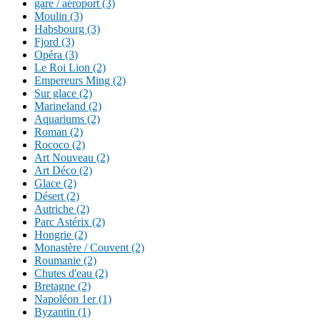
gare / aéroport (3)
Moulin (3)
Habsbourg (3)
Fjord (3)
Opéra (3)
Le Roi Lion (2)
Empereurs Ming (2)
Sur glace (2)
Marineland (2)
Aquariums (2)
Roman (2)
Rococo (2)
Art Nouveau (2)
Art Déco (2)
Glace (2)
Désert (2)
Autriche (2)
Parc Astérix (2)
Hongrie (2)
Monastère / Couvent (2)
Roumanie (2)
Chutes d'eau (2)
Bretagne (2)
Napoléon 1er (1)
Byzantin (1)