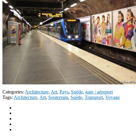
Categories:
Architecture
,
Art
,
Pays
,
Suède
,
gare / aéroport
Tags:
Architecture
,
Art
,
Souterrain
,
Suède
,
Transport
,
Voyage