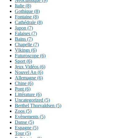
Néoclassique (9)
Italie (8)
Gothique (8)
Fontaine (8)
Cathédrale (8)
Japon (7)
Falaises (7)
Bains (7)
Chapelle (7)
Vikings (6)
Futuroscope (6)
Sport (6)
Jeux Vidéos (6)
Nouvel An (6)
Allemagne (6)
Chine (6)
Pont (6)
Littérature (6)
Uncategorized (5)
Berthel Thorvaldsen (5)
Zoos (5)
Evènements (5)
Danse (5)
Espagne (5)
Tour (5)