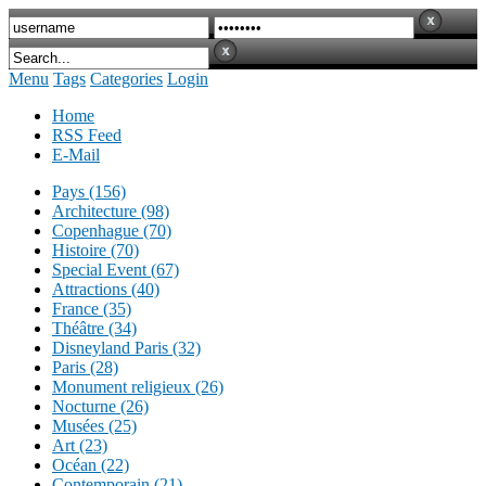
Menu
Tags
Categories
Login
Home
RSS Feed
E-Mail
Pays (156)
Architecture (98)
Copenhague (70)
Histoire (70)
Special Event (67)
Attractions (40)
France (35)
Théâtre (34)
Disneyland Paris (32)
Paris (28)
Monument religieux (26)
Nocturne (26)
Musées (25)
Art (23)
Océan (22)
Contemporain (21)