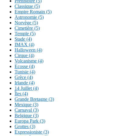
Préhistoire (5)
Classique (5)
Empire Romain (5)
Astronomie (5)
Norvège (5)
Cimetière (5)
Temple (5)
Stade (4)
IMAX (4)
Halloween (4)
Cirque (4)
Volcanisme (4)
Ecosse (4)
Tunisie (4)
Grèce (4)
Irlande (4)
14 Juillet (4)
Îles (4)
Grande Bretagne (3)
Mexique (3)
Carnaval (3)
Belgique (3)
Europa Park (3)
Grottes (3)
Expressioniste (3)