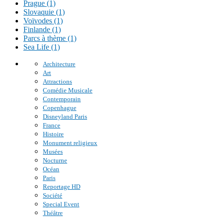
Prague (1)
Slovaquie (1)
Voïvodes (1)
Finlande (1)
Parcs à thème (1)
Sea Life (1)
Architecture
Art
Attractions
Comédie Musicale
Contemporain
Copenhague
Disneyland Paris
France
Histoire
Monument religieux
Musées
Nocturne
Océan
Paris
Reportage HD
Société
Special Event
Théâtre