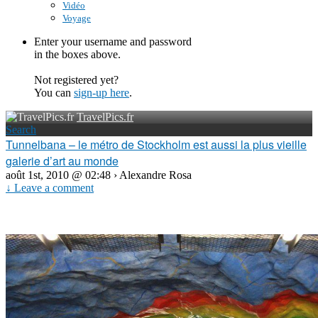
Vidéo
Voyage
Enter your username and password
in the boxes above.
Not registered yet?
You can
sign-up here
.
TravelPics.fr
Search
Tunnelbana – le métro de Stockholm est aussi la plus vieille
galerie d’art au monde
août 1st, 2010 @ 02:48 › Alexandre Rosa
↓ Leave a comment