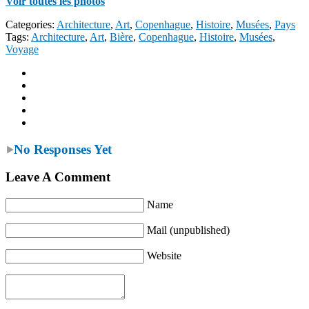
Voir toutes les photos
Categories:
Architecture
,
Art
,
Copenhague
,
Histoire
,
Musées
,
Pays
Tags:
Architecture
,
Art
,
Bière
,
Copenhague
,
Histoire
,
Musées
,
Voyage
No Responses Yet
Leave A Comment
Name
Mail (unpublished)
Website