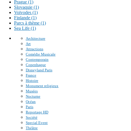
Prague (1)
Slovaquie (1)
Voïvodes (1)
Finlande (1)
Parcs à thème (1)
Sea Life (1)
Architecture
Art
Attractions
Comédie Musicale
Contemporain
Copenhague
Disneyland Paris
France
Histoire
Monument religieux
Musées
Nocturne
Océan
Paris
Reportage HD
Société
Special Event
Théâtre