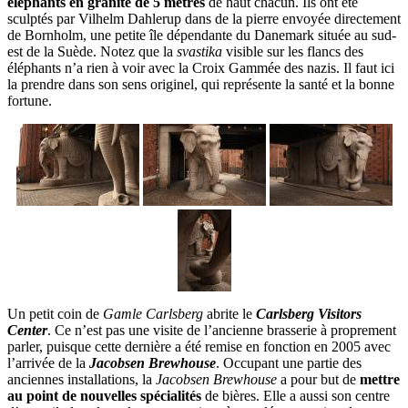
éléphants en granite de 5 mètres
de haut chacun. Ils ont été
sculptés par Vilhelm Dahlerup dans de la pierre envoyée directement
de Bornholm, une petite île dépendante du Danemark située au sud-
est de la Suède. Notez que la
svastika
visible sur les flancs des
éléphants n’a rien à voir avec la Croix Gammée des nazis. Il faut ici
la prendre dans son sens originel, qui représente la santé et la bonne
fortune.
Un petit coin de
Gamle Carlsberg
abrite le
Carlsberg Visitors
Center
. Ce n’est pas une visite de l’ancienne brasserie à proprement
parler, puisque cette dernière a été remise en fonction en 2005 avec
l’arrivée de la
Jacobsen Brewhouse
. Occupant une partie des
anciennes installations, la
Jacobsen Brewhouse
a pour but de
mettre
au point de nouvelles spécialités
de bières. Elle a aussi son centre