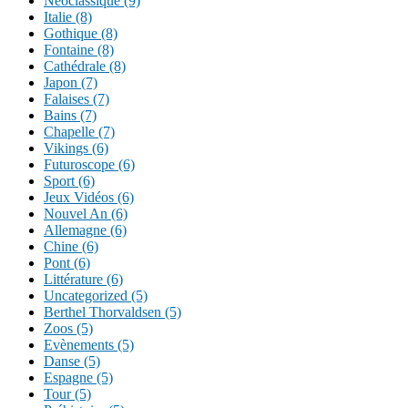
Néoclassique (9)
Italie (8)
Gothique (8)
Fontaine (8)
Cathédrale (8)
Japon (7)
Falaises (7)
Bains (7)
Chapelle (7)
Vikings (6)
Futuroscope (6)
Sport (6)
Jeux Vidéos (6)
Nouvel An (6)
Allemagne (6)
Chine (6)
Pont (6)
Littérature (6)
Uncategorized (5)
Berthel Thorvaldsen (5)
Zoos (5)
Evènements (5)
Danse (5)
Espagne (5)
Tour (5)