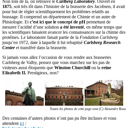
Non loin de là, on retrouve le
Carlberg Laboratory
. Ouvert en
1875
, soit très tôt dans l’histoire de la brasserie des Jacobsen, il avait
pour but de régler scientifiquement les problèmes relatifs au
brassage. Il comprend un département de Chimie et un autre de
Phisiologie. Et
c’est ici que le concept de pH
permettant de
mesurer l’acidité d’une solution
a été inventé
, en même temps que
les scientifiques faisaient avancer les connaissances sur la chimie des
protéines. Le laboratoire faisait partie de la
Fondation Carlsberg
jusqu’en 1972, date à laquelle il fut rebaptisé
Carlsberg Research
Center
et transféré dans la brasserie.
Si jamais vous allez l’occasion de vous rendre aux brasseries
Carlsberg de Valby, pensez que vous marchez sur les pas de
visiteurs aussi éloquents que
Winston Churchill
ou la
reine
Elizabeth II.
Prestigieux, non?
Toutes les photos de cette page sont (C) Alexandre Rosa
Des centaines d’autres photos n’ont pas pu être incluses et vous
attendent
ici
: