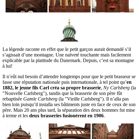
La légende raconte en effet que le petit garçon aurait demandé s’il
s’agissait d’une montagne. Une naïveté touchante mais facilement
explicable par la platitude du Danemark. Depuis, c’est sa montagne
à lui!
Il n’eût nul besoin d’attendre longtemps pour que le petit brasseur se
fasse une réputation nationale puis internationale, à tel point qu’
en
1882, le jeune fils Carl créa sa propre brasserie
,
Ny Carlsberg
(la
"Nouvelle Carlsberg"), tandis que la brasserie de son père fût
rebaptisée
Gamle Carlsberg
(la "Vieille Carlsberg"). Il n’alla pas
bien loin puisqu’il installa ses bâtiments juste en face de ceux de son
père. Mais 20 ans plus tard, la séparation des deux hommes fut mise
à terme et les
deux brasseries fusionèrent en 1906
.