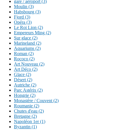
gare / aéroport (3)
Moulin (3)
Habsbourg (3)
Fjord (3)
Opéra (3)
Le Roi Lion (2)
Empereurs Ming (2)
Sur glace (2)
Marineland (2)
Aquariums (2)
Roman (2)
Rococo (2)
Art Nouveau (2)
Art Déco (2)
Glace (2)
Désert (2)
Autriche (2)
Parc Astérix (2)
Hongrie (2)
Monastère / Couvent (2)
Roumanie (2)
Chutes d'eau (2)
Bretagne (2)
Napoléon 1er (1)
Byzantin (1)