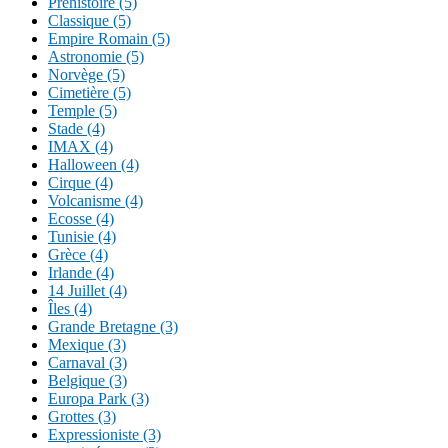
Préhistoire (5)
Classique (5)
Empire Romain (5)
Astronomie (5)
Norvège (5)
Cimetière (5)
Temple (5)
Stade (4)
IMAX (4)
Halloween (4)
Cirque (4)
Volcanisme (4)
Ecosse (4)
Tunisie (4)
Grèce (4)
Irlande (4)
14 Juillet (4)
Îles (4)
Grande Bretagne (3)
Mexique (3)
Carnaval (3)
Belgique (3)
Europa Park (3)
Grottes (3)
Expressioniste (3)