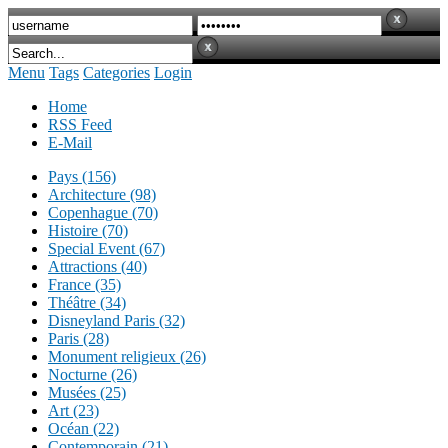
Menu
Tags
Categories
Login
Home
RSS Feed
E-Mail
Pays (156)
Architecture (98)
Copenhague (70)
Histoire (70)
Special Event (67)
Attractions (40)
France (35)
Théâtre (34)
Disneyland Paris (32)
Paris (28)
Monument religieux (26)
Nocturne (26)
Musées (25)
Art (23)
Océan (22)
Contemporain (21)