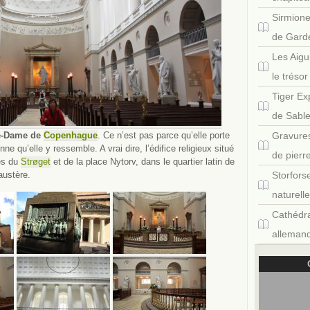
Sirmione
de Gard
Les Aigu
le tréso
Tiger Ex
de Sabl
re-Dame de
Copenhague
. Ce n’est pas parce qu’elle porte
Gravures
ne qu’elle y ressemble. A vrai dire, l’édifice religieux situé
de pierr
es du
Strøget
et de la place Nytorv, dans le quartier latin de
austère.
Storfors
naturell
Cathédra
allemand