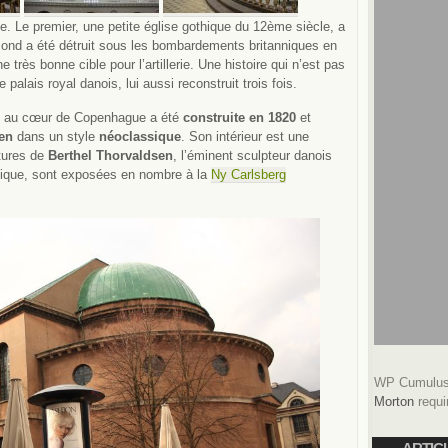
te. Le premier, une petite église gothique du 12ème siècle, a
cond a été détruit sous les bombardements britanniques en
e très bonne cible pour l’artillerie. Une histoire qui n’est pas
le palais royal danois, lui aussi reconstruit trois fois.
ui au cœur de Copenhague a été
construite en 1820
et
sen
dans un style
néoclassique
. Son intérieur est une
ptures de
Berthel Thorvaldsen
, l’éminent sculpteur danois
ntique, sont exposées en nombre à la
Ny Carlsberg
WP Cumulus 
Morton
requi