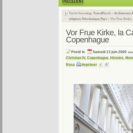
You're browsing:
TravelPics.fr
»
Architecture
,
religieux
,
Néoclassique
,
Pays
» Vor Frue Kirke,
Vor Frue Kirke, la 
Copenhague
Posté le
Samedi 13 juin 2009
da
Christian IV
,
Copenhague
,
Histoire
,
Monu
Rosa
Imprimer