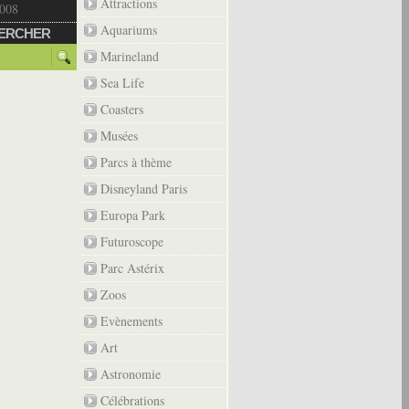
Attractions
2008
Aquariums
ERCHER
Marineland
Sea Life
Coasters
Musées
Parcs à thème
Disneyland Paris
Europa Park
Futuroscope
Parc Astérix
Zoos
Evènements
Art
Astronomie
Célébrations