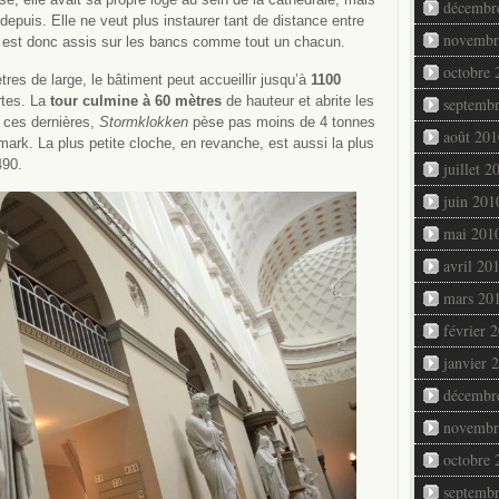
décembr
puis. Elle ne veut plus instaurer tant de distance entre
novembr
s est donc assis sur les bancs comme tout un chacun.
octobre 
res de large, le bâtiment peut accueillir jusqu’à
1100
rtes. La
tour culmine à 60 mètres
de hauteur et abrite les
septemb
 ces dernières,
Stormklokken
pèse pas moins de 4 tonnes
août 201
ark. La plus petite cloche, en revanche, est aussi la plus
490.
juillet 2
juin 201
mai 201
avril 20
mars 20
février 
janvier 
décembr
novembr
octobre 
septemb