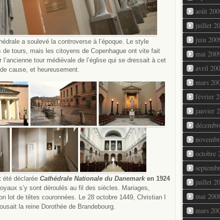
août 200
juillet 2
juin 200
thédrale a soulevé la controverse à l’époque. Le style
de tours, mais les citoyens de Copenhague ont vite fait
mai 200
 l’ancienne tour médiévale de l’église qui se dressait à cet
avril 20
n de cause, et heureusement.
mars 20
février 
janvier 
décembr
novembr
octobre 
septemb
it été déclarée
Cathédrale Nationale du Danemark
en 1924
juillet 2
aux s’y sont déroulés au fil des siècles. Mariages,
mai 200
n lot de têtes couronnées. Le 28 octobre 1449, Christian I
ousait la reine Dorothée de Brandebourg.
mars 20