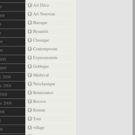
Art Déco
9
Art Nouveau
009
Baroque
9
Byzantin
9
Classique
09
Contemporain
09
Expressioniste
2009
Gothique
2009
Médieval
e 2008
Néoclassique
e 2008
Renaissance
2008
Rococo
re 2008
Roman
008
Tour
8
village
08