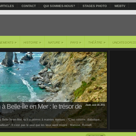
ARTICLES
CONTACT
QUI SOMMES-NOUS?
STAGES PHOTO
WEBTV
»
»
»
»
»
NEMENTS
HISTOIRE
NATURE
PAYS
THÉÂTRE
UNCATEGORIZ
à Belle-Île en Mer : le trésor de
Jeudi, août 18, 2011
 Belle-île-en-Mer, qu’il a peintes à maintes reprises : "C’est sinistre, diabolique,
lleurs". Il n’est pas le seul que les lieux aient inspiré : Matisse, Russell,
us [...]