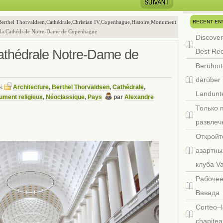
RECENT EN
Berthel Thorvaldsen
,
Cathédrale
,
Christian IV
,
Copenhague
,
Histoire
,
Monument
 la Cathédrale Notre-Dame de Copenhague
Discover
Cathédrale Notre-Dame de
Best Re
Berühmt
darüber 
Architecture
,
Berthel Thorvaldsen
,
Cathédrale
,
ns
Landunte
ment religieux
,
Néoclassique
,
Pays
par
Alexandre
Только 
развлеч
Откройт
азартны
клуба V
Рабочее
Вавада
Corteo–l
chapitea