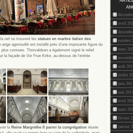
ARTIC
AN
décembr
avril 20
décembr
 la nef se trouvent les
statues en marbre italien des
octobre 
un ange agenouillé est installé près d’une imposante figure du
mars 20
es plus connues. Thorvaldsen a également signé le relief
ur la façade de Vor Frue Kirke, au-dessus de l’entrée
novembr
août 201
juillet 2
juin 201
mai 201
avril 20
mars 20
février 
janvier 
voir la
Reine Margrethe II parmi la congrégation
réunie
é, elle avait sa propre loge au sein de la cathédrale, mais