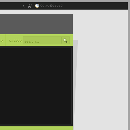
06 ao�t 2026
ED
UNESCO