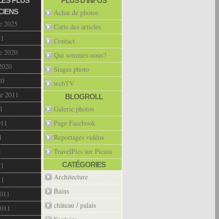
LES PLUS
PLUS D’INFOS
CIENS
Achat de photos
e 2025
Carte des articles
21
Contact
e 2020
Qui sommes-nous?
2020
Stages photo
20
webTV
e 2011
BLOGROLL
1
Galerie photos
011
Page Facebook
1
Reportages vidéos
1
TravelPics sur Picasa
CATÉGORIES
11
Architecture
11
Bains
2011
château / palais
2011