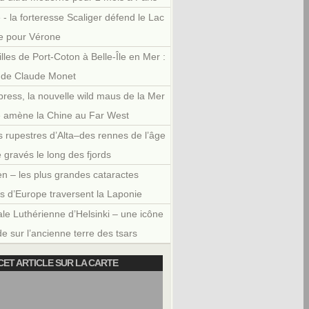
 - la forteresse Scaliger défend le Lac
e pour Vérone
illes de Port-Coton à Belle-Île en Mer :
r de Claude Monet
press, la nouvelle wild maus de la Mer
e amène la Chine au Far West
 rupestres d’Alta–des rennes de l’âge
e gravés le long des fjords
en – les plus grandes cataractes
es d’Europe traversent la Laponie
le Luthérienne d’Helsinki – une icône
e sur l’ancienne terre des tsars
CET ARTICLE SUR LA CARTE