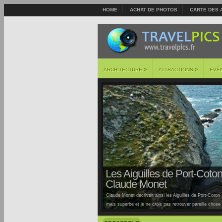
HOME
ACHAT DE PHOTOS
CARTE DES 
»
»
ARCHITECTURE
ATTRACTIONS
EVÈ
Les Aiguilles de Port-Coton 
Claude Monet
Claude Monet décrivait ainsi les Aiguilles de Port-Coton à
mais superbe et je ne crois pas retrouver pareille chose ai
Auburtin… Situées sur la côte sauvage de cette île, la pl