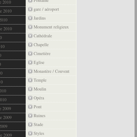
Fontaine
e 2010
gare / aéroport
e 2010
Jardins
2010
Monument religieux
re 2010
Cathédrale
0
Chapelle
010
Cimetière
0
Eglise
0
Monastère / Couvent
10
Temple
10
Moulin
2010
Opéra
2010
Pont
e 2009
Ruines
e 2009
Stade
2009
Styles
re 2009