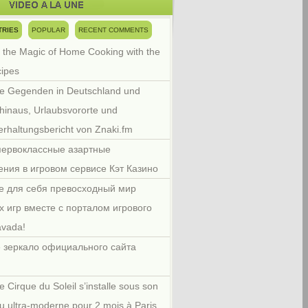
TRIES
POPULAR
RECENT COMMENTS
 the Magic of Home Cooking with the
cipes
e Gegenden in Deutschland und
hinaus, Urlaubsvororte und
rhaltungsbericht von Znaki.fm
первоклассные азартные
ения в игровом сервисе Кэт Казино
е для себя превосходный мир
х игр вместе с порталом игрового
avada!
 зеркало официального сайта
e Cirque du Soleil s’installe sous son
u ultra-moderne pour 2 mois à Paris