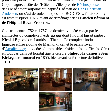
portes au public en 1893. Il était auparavant situé en plein centre de
Copenhague, à côté de l’Hôtel de Ville, près de
Rådhuspladsen
,
dans le bâtiment aujourd’hui baptisé Château de
Hans Christian
Andersen
, où s’est déroulée l’exposition BODIES… fin 2008. Il y
est resté jusqu’en 1926, avant de déménager dans
l’ancien bâtiment
de l’Hôpital Royal Fr
ederiks.
Construit entre 1752 et 1757, ce dernier avait été conçu par les
architectes du complexe
Frederikstadt
dont l’hôpital faisait partie :
Nicolai Eigtveds
et Laurids la Thurah. Ce complexe incluait la
fameuse église à dôme de Marmorkirken et le palais royal
d’
Amalienborg
, aux côtés d’immeubles résidentiels et officiels. C’est
en tout cas dans cet hôpital que le célèbre
philosophe danois Søren
Kirkegaard mourut
en 1855, bien avant sa fermeture définitive en
1919.