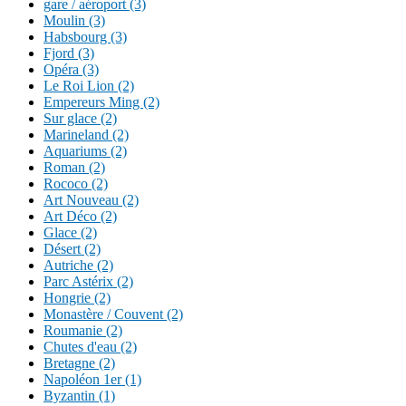
gare / aéroport (3)
Moulin (3)
Habsbourg (3)
Fjord (3)
Opéra (3)
Le Roi Lion (2)
Empereurs Ming (2)
Sur glace (2)
Marineland (2)
Aquariums (2)
Roman (2)
Rococo (2)
Art Nouveau (2)
Art Déco (2)
Glace (2)
Désert (2)
Autriche (2)
Parc Astérix (2)
Hongrie (2)
Monastère / Couvent (2)
Roumanie (2)
Chutes d'eau (2)
Bretagne (2)
Napoléon 1er (1)
Byzantin (1)