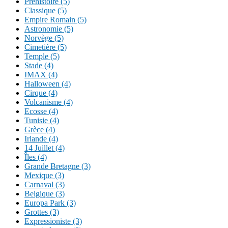
Préhistoire (5)
Classique (5)
Empire Romain (5)
Astronomie (5)
Norvège (5)
Cimetière (5)
Temple (5)
Stade (4)
IMAX (4)
Halloween (4)
Cirque (4)
Volcanisme (4)
Ecosse (4)
Tunisie (4)
Grèce (4)
Irlande (4)
14 Juillet (4)
Îles (4)
Grande Bretagne (3)
Mexique (3)
Carnaval (3)
Belgique (3)
Europa Park (3)
Grottes (3)
Expressioniste (3)