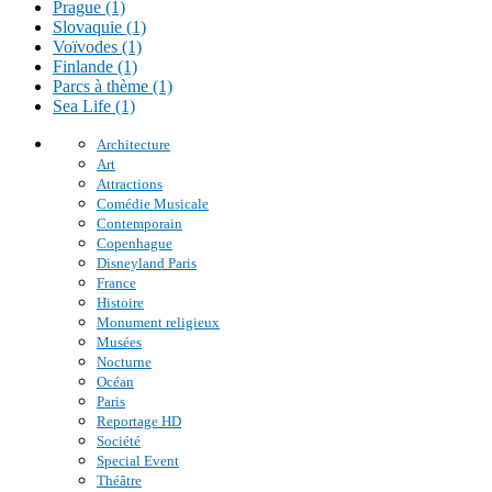
Prague (1)
Slovaquie (1)
Voïvodes (1)
Finlande (1)
Parcs à thème (1)
Sea Life (1)
Architecture
Art
Attractions
Comédie Musicale
Contemporain
Copenhague
Disneyland Paris
France
Histoire
Monument religieux
Musées
Nocturne
Océan
Paris
Reportage HD
Société
Special Event
Théâtre