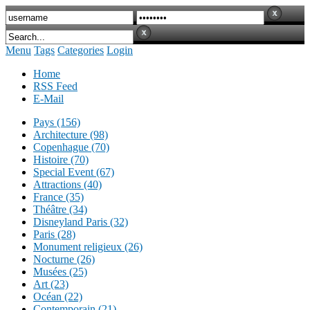
Menu
Tags
Categories
Login
Home
RSS Feed
E-Mail
Pays (156)
Architecture (98)
Copenhague (70)
Histoire (70)
Special Event (67)
Attractions (40)
France (35)
Théâtre (34)
Disneyland Paris (32)
Paris (28)
Monument religieux (26)
Nocturne (26)
Musées (25)
Art (23)
Océan (22)
Contemporain (21)