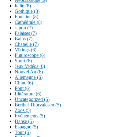
Néoclassique (9)
Italie (8)
Gothique (8)
Fontaine (8)
Cathédrale (8)
Japon (7)
Falaises (7)
Bains (7)
Chapelle (7)
Vikings (6)
Futuroscope (6)
Sport (6)
Jeux Vidéos (6)
Nouvel An (6)
Allemagne (6)
Chine (6)
Pont (6)
Littérature (6)
Uncategorized (5)
Berthel Thorvaldsen (5)
Zoos (5)
Evènements (5)
Danse (5)
Espagne (5)
Tour (5)