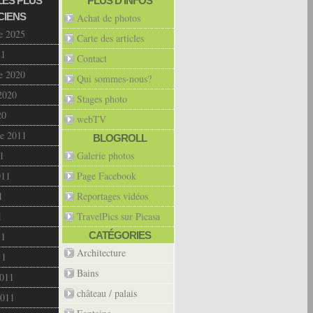
LES PLUS
PLUS D’INFOS
CIENS
Achat de photos
e 2025
Carte des articles
21
Contact
e 2020
Qui sommes-nous?
2020
Stages photo
20
webTV
e 2011
BLOGROLL
1
Galerie photos
011
Page Facebook
1
Reportages vidéos
1
TravelPics sur Picasa
CATÉGORIES
11
Architecture
11
Bains
2011
château / palais
2011