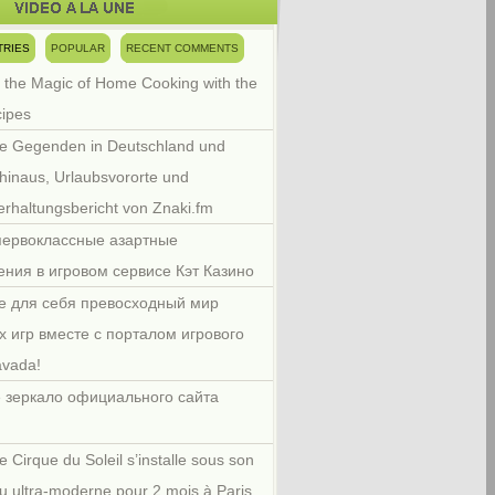
TRIES
POPULAR
RECENT COMMENTS
 the Magic of Home Cooking with the
cipes
e Gegenden in Deutschland und
hinaus, Urlaubsvororte und
rhaltungsbericht von Znaki.fm
первоклассные азартные
ения в игровом сервисе Кэт Казино
е для себя превосходный мир
х игр вместе с порталом игрового
avada!
 зеркало официального сайта
e Cirque du Soleil s’installe sous son
u ultra-moderne pour 2 mois à Paris