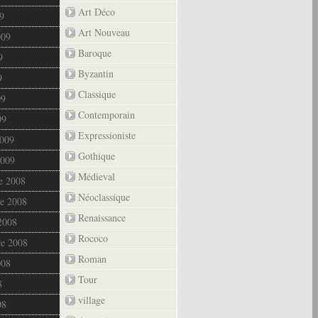
Art Déco
9
Art Nouveau
009
Baroque
9
Byzantin
9
Classique
09
Contemporain
09
Expressioniste
2009
Gothique
2009
Médieval
e 2008
Néoclassique
e 2008
Renaissance
2008
Rococo
re 2008
Roman
008
Tour
8
village
08