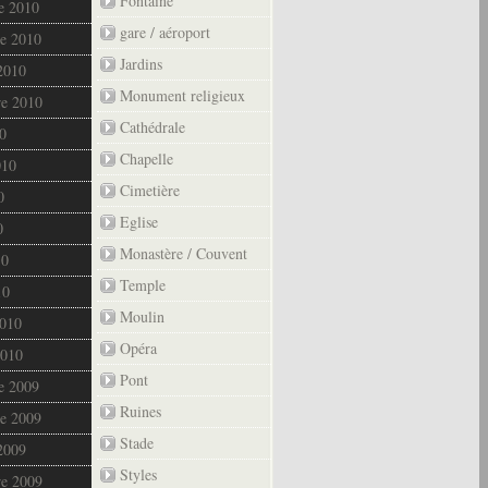
Fontaine
e 2010
gare / aéroport
e 2010
Jardins
2010
Monument religieux
re 2010
Cathédrale
0
Chapelle
010
Cimetière
0
Eglise
0
Monastère / Couvent
10
Temple
10
Moulin
2010
Opéra
2010
Pont
e 2009
Ruines
e 2009
Stade
2009
Styles
re 2009