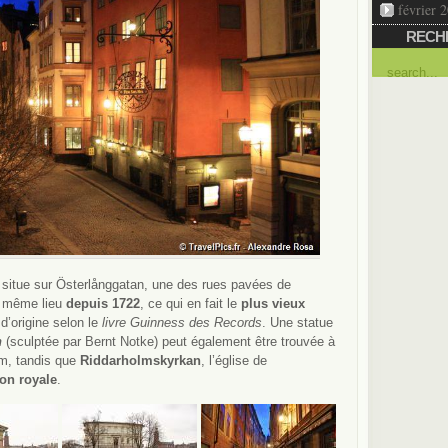
février 
RECH
situe sur Österlånggatan, une des rues pavées de
e même lieu
depuis 1722
, ce qui en fait le
plus vieux
d’origine selon le
livre Guinness des Records
. Une statue
n
(sculptée par Bernt Notke) peut également être trouvée à
lm, tandis que
Riddarholmskyrkan
, l’église de
ion royale
.