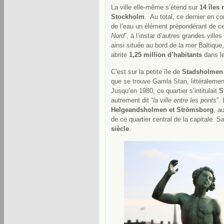
La ville elle-même s’étend sur
14 îles 
Stockholm
. Au total, ce dernier en co
de l’eau un élément prépondérant de cel
Nord
”, à l’instar d’autres grandes vil
ainsi située au bord de la mer Baltique
abrite
1,25 million d’habitants
dans le
C’est sur la petite île de
Stadsholmen
que se trouve Gamla Stan, littéralemen
Jusqu’en 1980, ce quartier s’intitulait
S
autrement dit “
la ville entre les ponts
”.
Helgeandsholmen et Strömsborg
, a
de ce quartier central de la capitale. 
siècle
.