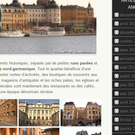
ARTIC
AN
décembr
avril 20
décembr
octobre 
mars 20
novembr
nts historiques, séparés par de petites
rues pavées
et
août 201
e
nord-germanique
. Tout le quartier bénéficie d’une
outes sortes d’activités, des boutiques de souvenirs aux
juillet 2
 magasins d’antiquités et les riches palais, les églises et
juin 201
vales sont maintenant des restaurants ou des cafés,
t une époque désormais révolue.
mai 201
avril 20
mars 20
février 
janvier 