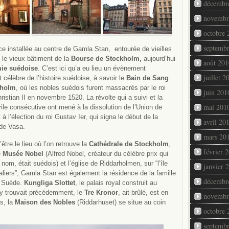
décembr
novembr
octobre 
septemb
ce installée au centre de Gamla Stan, entourée de vieilles
 le vieux bâtiment de la
Bourse de Stockholm,
aujourd’hui
août 201
ie suédoise
. C’est ici qu’a eu lieu un
évènement
juillet 2
t célèbre de l’histoire suédoise, à savoir le
Bain de Sang
kholm
, où les nobles suédois furent massacrés par le roi
juin 201
ristian II en novembre 1520. La révolte qui a suivi et la
mai 201
vile consécutive ont mené à la dissolution de l’Union de
 à l’élection du roi Gustav Ier, qui signa le début de la
avril 20
 de Vasa.
mars 20
être le lieu où l’on retrouve la
Cathédrale de Stockholm
,
février 
e
Musée Nobel
(Alfred Nobel, créateur du célèbre prix qui
 nom, était suédois) et l’église de Riddarholmen, sur “l’île
janvier 
liers”, Gamla Stan est également la résidence de la famille
décembr
e Suède.
Kungliga Slottet
, le palais royal construit au
’y trouvait précédemment, le
Tre Kronor
, ait brûlé, est en
novembr
rs, la
Maison des Nobles
(Riddarhuset) se situe au coin
octobre 
septemb