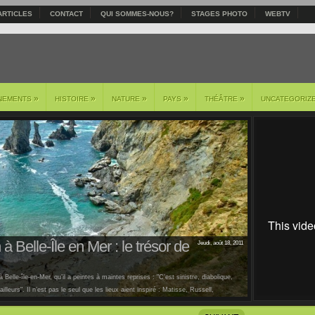
ARTICLES
CONTACT
QUI SOMMES-NOUS?
STAGES PHOTO
WEBTV
»
»
»
»
»
NEMENTS
HISTOIRE
NATURE
PAYS
THÉÂTRE
UNCATEGORIZ
à Belle-Île en Mer : le trésor de
Jeudi, août 18, 2011
 Belle-île-en-Mer, qu’il a peintes à maintes reprises : "C’est sinistre, diabolique,
lleurs". Il n’est pas le seul que les lieux aient inspiré : Matisse, Russell,
us [...]