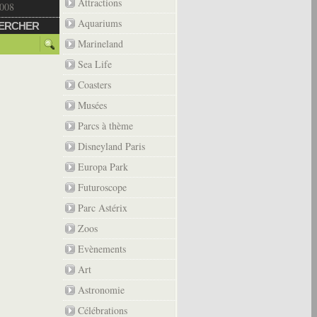
Attractions
2008
Aquariums
ERCHER
Marineland
Sea Life
Coasters
Musées
Parcs à thème
Disneyland Paris
Europa Park
Futuroscope
Parc Astérix
Zoos
Evènements
Art
Astronomie
Célébrations