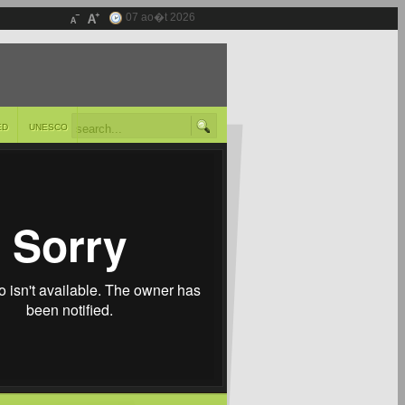
07 ao�t 2026
ED
UNESCO