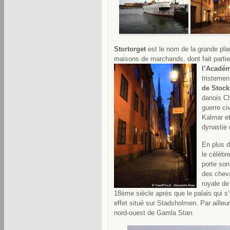
Stortorget
est le nom de la grande pla
maisons de marchands, dont fait partie
l’Académ
tristemen
de Stoc
danois Ch
guerre ci
Kalmar et
dynastie
En plus d’
le célèbr
porte son
des cheva
royale d
18ème siècle après que le palais qui s
effet situé sur Stadsholmen. Par ailleu
nord-ouest de Gamla Stan.