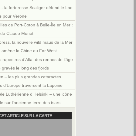
 - la forteresse Scaliger défend le Lac
e pour Vérone
illes de Port-Coton à Belle-Île en Mer :
r de Claude Monet
press, la nouvelle wild maus de la Mer
e amène la Chine au Far West
 rupestres d’Alta–des rennes de l’âge
e gravés le long des fjords
en – les plus grandes cataractes
es d’Europe traversent la Laponie
le Luthérienne d’Helsinki – une icône
e sur l’ancienne terre des tsars
CET ARTICLE SUR LA CARTE