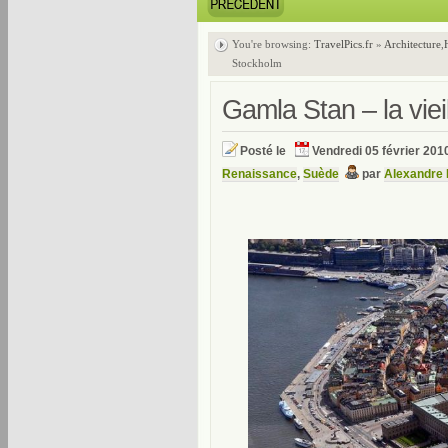
You're browsing:
TravelPics.fr
»
Architecture
,
Stockholm
Gamla Stan – la viei
Posté le
Vendredi 05 février 201
Renaissance
,
Suède
par
Alexandre