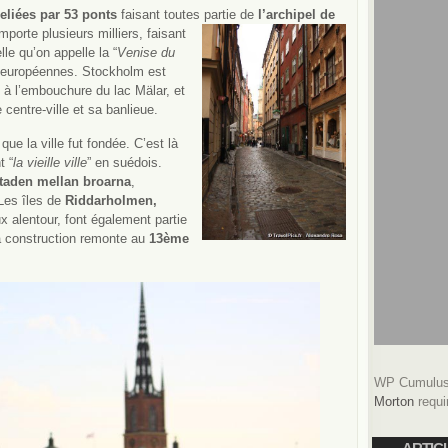
reliées par 53 ponts
faisant toutes partie
de
l’archipel de
mporte plusieurs milliers, faisant
le qu’on appelle la “
Venise du
les européennes. Stockholm est
, à l’embouchure du lac Mälar, et
 centre-ville et sa banlieue.
que la ville fut fondée. C’est là
t “
la vieille ville
” en suédois.
taden mellan broarna
,
 Les îles de
Riddarholmen,
ux alentour, font également partie
Sa construction remonte au
13ème
WP Cumulus 
Morton
requi