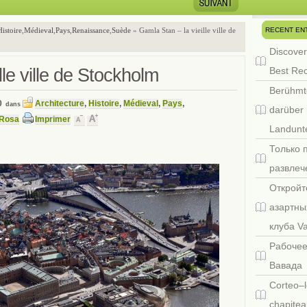
RECENT EN
Histoire
,
Médieval
,
Pays
,
Renaissance
,
Suède
» Gamla Stan – la vieille ville de
Discover
lle ville de Stockholm
Best Re
Berühmt
0
Architecture
,
Histoire
,
Médieval
,
Pays
,
dans
darüber 
 Rosa
Imprimer
Landunte
Только 
развлеч
Откройт
азартны
клуба V
Рабочее
Вавада
Corteo–l
chapitea