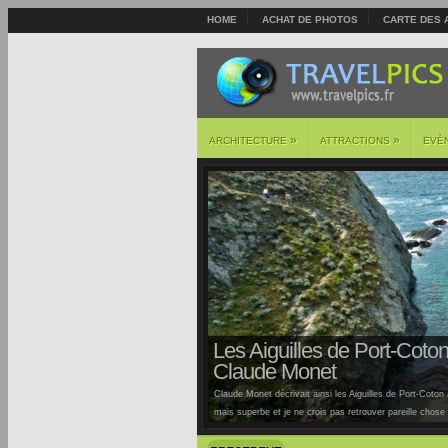
HOME
ACHAT DE PHOTOS
CARTE DES 
»
»
ARCHITECTURE
ATTRACTIONS
EVÈ
Les Aiguilles de Port-Coton 
Claude Monet
Claude Monet décrivait ainsi les Aiguilles de Port-Coton à
mais superbe et je ne crois pas retrouver pareille chose ai
Auburtin… Situées sur la côte sauvage de cette île, la pl