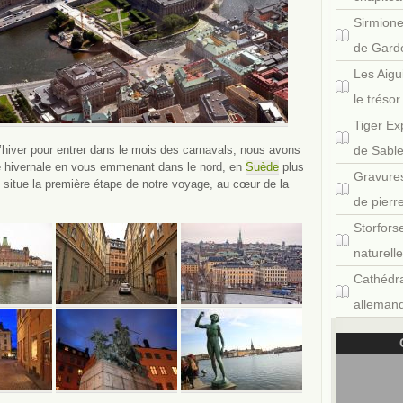
Sirmione
de Gard
Les Aigu
le tréso
Tiger Ex
l’hiver pour entrer dans le mois des carnavals, nous avons
de Sabl
ce hivernale en vous emmenant dans le nord, en
Suède
plus
Gravures
situe la première étape de notre voyage, au cœur de la
de pierr
Storfors
naturell
Cathédra
allemand