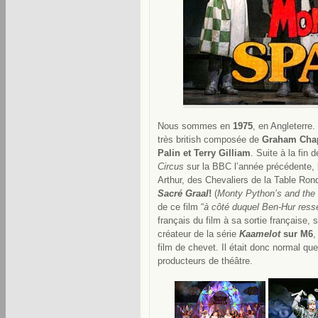
Nous sommes en
1975
, en Angleterre
très british composée de
Graham Chapm
Palin et Terry Gilliam
. Suite à la fin 
Circus
sur la BBC l’année précédente, 
Arthur, des Chevaliers de la Table Ronde
Sacré Graal
!
(
Monty Python’s and the 
de ce film “
à côté duquel Ben-Hur res
français du film à sa sortie française, 
créateur de la série
Kaamelot
sur M6
,
film de chevet. Il était donc normal q
producteurs de théâtre.