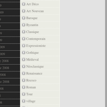
Art Déco
9
Art Nouveau
009
Baroque
9
Byzantin
9
Classique
09
Contemporain
09
Expressioniste
2009
Gothique
2009
Médieval
e 2008
Néoclassique
e 2008
Renaissance
2008
Rococo
re 2008
Roman
008
Tour
8
village
08