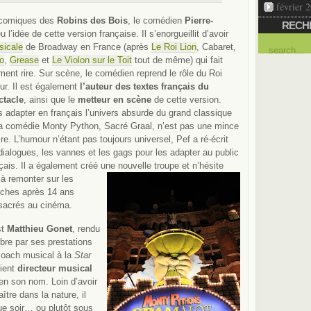
février 
e comiques des
Robins des Bois
, le comédien
Pierre-
RECH
eu l’idée de cette version française. Il s’enorgueillit d’avoir
sicale
de Broadway en France (après
Le Roi Lion
, Cabaret,
o
,
Grease
et
Le Violon sur le Toit
tout de même) qui fait
ment rire. Sur scène, le comédien reprend le rôle du Roi
ur. Il est également
l’auteur des textes français du
ctacle
, ainsi que le
metteur en scène
de cette version.
 adapter en français l’univers absurde du grand classique
la comédie Monty Python, Sacré Graal, n’est pas une mince
ire. L’humour n’étant pas toujours universel, Pef a ré-écrit
dialogues, les vannes et les gags pour les adapter au public
çais. Il a également créé une nouvelle troupe et
n’hésite
à remonter sur les
nches après 14 ans
sacrés au cinéma.
st
Matthieu Gonet
, rendu
bre par ses prestations
coach musical à la
Star
ient
directeur musical
en son nom. Loin d’avoir
ître dans la nature, il
ue soir… ou plutôt sous