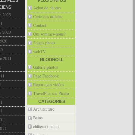
LES PLUS
PLUS D’INFOS
CIENS
Achat de photos
e 2025
Carte des articles
21
Contact
e 2020
Qui sommes-nous?
2020
Stages photo
20
webTV
e 2011
BLOGROLL
1
Galerie photos
011
Page Facebook
1
Reportages vidéos
1
TravelPics sur Picasa
CATÉGORIES
11
Architecture
11
Bains
2011
château / palais
2011