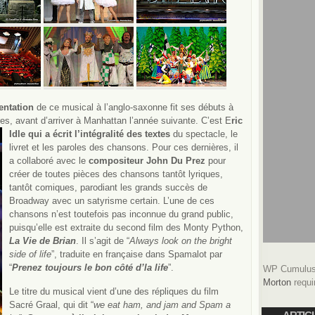
entation
de ce musical à l’anglo-saxonne fit ses débuts à
es, avant d’arriver à Manhattan l’année suivante. C’est E
ric
Idle
qui a écrit l’intégralité des textes
du spectacle, le
livret et les paroles des chansons. Pour ces dernières, il
a collaboré avec le
compositeur John Du Prez
pour
créer de toutes pièces des chansons tantôt lyriques,
tantôt comiques, parodiant les grands succès de
Broadway avec un satyrisme certain. L’une de ces
chansons n’est toutefois pas inconnue du grand public,
puisqu’elle est extraite du second film des Monty Python,
La Vie de Brian
. Il s’agit de “
Always look on the bright
side of life
”, traduite en française dans Spamalot par
“
Prenez toujours le bon côté d’la life
”.
WP Cumulus 
Morton
requi
Le titre du musical vient d’une des répliques du film
Sacré Graal, qui dit “
we eat ham, and jam and Spam a