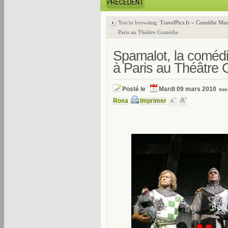
You're browsing:
TravelPics.fr
»
Comédie Mus
Paris au Théâtre Comédia
Spamalot, la coméd
à Paris au Théâtre
Posté le
Mardi 09 mars 2010
da
Rosa
Imprimer