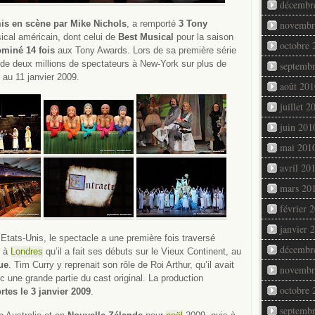
décembr
is en scène par Mike Nichols
, a remporté
3 Tony
novembr
cal américain, dont celui de
Best Musical
pour la saison
octobre 
miné 14 fois
aux Tony Awards. Lors de sa première série
s de deux millions de spectateurs à New-York sur plus de
septemb
au 11 janvier 2009.
août 201
juillet 2
juin 201
mai 201
avril 20
mars 20
février 
janvier 
s Etats-Unis, le spectacle a une première fois traversé
décembr
t à
Londres
qu’il a fait ses débuts sur le Vieux Continent, au
ue
. Tim Curry y reprenait son rôle de Roi Arthur, qu’il avait
novembr
une grande partie du cast original. La production
octobre 
rtes le 3 janvier 2009
.
septemb