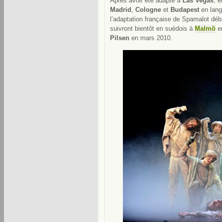
Après avoir été adapté à
Las Vegas
, e
Madrid
,
Cologne
et
Budapest
en lang
l’adaptation française de Spamalot dé
suivront bientôt en suédois à
Malmö
e
Pilsen
en mars 2010.