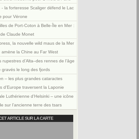
 - la forteresse Scaliger défend le Lac
e pour Vérone
illes de Port-Coton à Belle-Île en Mer :
r de Claude Monet
press, la nouvelle wild maus de la Mer
e amène la Chine au Far West
 rupestres d’Alta–des rennes de l’âge
e gravés le long des fjords
en – les plus grandes cataractes
es d’Europe traversent la Laponie
le Luthérienne d’Helsinki – une icône
e sur l’ancienne terre des tsars
CET ARTICLE SUR LA CARTE