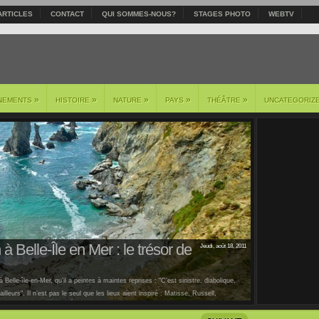
ARTICLES
CONTACT
QUI SOMMES-NOUS?
STAGES PHOTO
WEBTV
»
»
»
»
»
NEMENTS
HISTOIRE
NATURE
PAYS
THÉÂTRE
UNCATEGORIZ
à Belle-Île en Mer : le trésor de
Jeudi, août 18, 2011
 Belle-île-en-Mer, qu’il a peintes à maintes reprises : "C’est sinistre, diabolique,
lleurs". Il n’est pas le seul que les lieux aient inspiré : Matisse, Russell,
us [...]