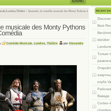
RECENT EN
icale
,
Londres
,
Théâtre
» Spamalot, la comédie musicale des Monty Pythons à
Discover
ie musicale des Monty Pythons
Best Re
 Comédia
Berühmt
darüber 
Comédie Musicale
,
Londres
,
Théâtre
par
Alexandre
ns
Landunte
Только 
развлеч
Откройт
азартны
клуба V
Рабочее
Вавада
Corteo–l
chapitea