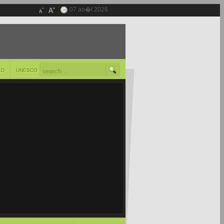
07 ao�t 2026
ED
UNESCO