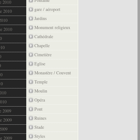
Fontaine
e 2010
gare / aéroport
e 2010
Jardins
2010
Monument religieux
re 2010
Cathédrale
0
Chapelle
010
Cimetière
0
Eglise
0
Monastère / Couvent
10
Temple
10
Moulin
2010
Opéra
2010
Pont
e 2009
Ruines
e 2009
Stade
2009
Styles
re 2009