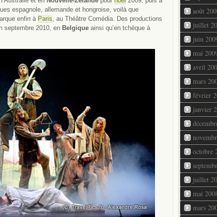
n Australie et en
Nouvelle-Zélande
pour
noël
2009, puis à
ues espagnole, allemande et hongroise, voilà que
août 200
barque enfin à
Paris
, au Théâtre Comédia. Des productions
juillet 2
n septembre 2010, en
Belgique
ainsi qu’en tchèque à
juin 200
mai 200
avril 20
mars 20
février 
janvier 
décembr
novembr
octobre 
septemb
juillet 2
mai 200
mars 20