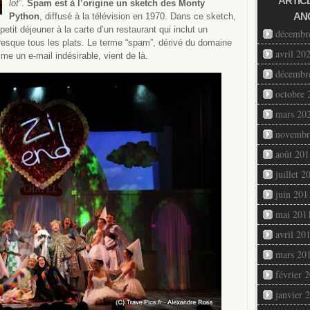
ARTIC
lot
”.
Spam est à l’origine un sketch des Monty
AN
Python
, diffusé à la télévision en 1970. Dans ce sketch,
tit déjeuner à la carte d’un restaurant qui inclut un
décembr
resque tous les plats. Le terme “spam”, dérivé du domaine
avril 20
e un e-mail indésirable, vient de là.
décembr
octobre 
mars 20
novembr
août 201
juillet 2
juin 201
mai 201
avril 20
mars 20
février 
janvier 