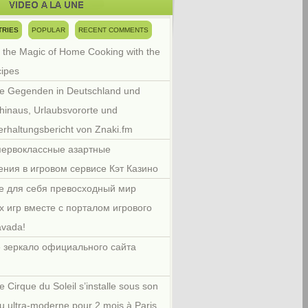
TRIES
POPULAR
RECENT COMMENTS
 the Magic of Home Cooking with the
cipes
e Gegenden in Deutschland und
hinaus, Urlaubsvororte und
rhaltungsbericht von Znaki.fm
первоклассные азартные
ения в игровом сервисе Кэт Казино
е для себя превосходный мир
х игр вместе с порталом игрового
avada!
 зеркало официального сайта
e Cirque du Soleil s’installe sous son
u ultra-moderne pour 2 mois à Paris