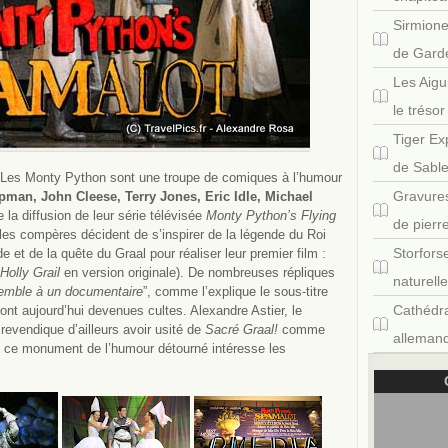
Sirmione
de Gard
Les Aigu
le tréso
Tiger Ex
de Sabl
. Les Monty Python sont une troupe de comiques à l’humour
Gravures
an, John Cleese, Terry Jones, Eric Idle, Michael
de la diffusion de leur série télévisée
Monty Python’s Flying
de pierr
les compères décident de s’inspirer de la légende du Roi
Storfors
 et de la quête du Graal pour réaliser leur premier film :
Holly Grail
en version originale). De nombreuses répliques
naturell
semble à un documentaire
”, comme l’explique le sous-titre
Cathédra
sont aujourd’hui devenues cultes. Alexandre Astier, le
 revendique d’ailleurs avoir usité de
Sacré Graal!
comme
allemand
ue ce monument de l’humour détourné intéresse les