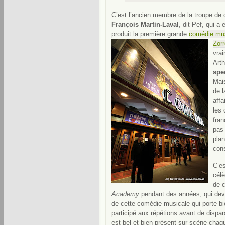
C’est l’ancien membre de la troupe d
François Martin-Laval
, dit Pef, qui a 
produit la première grande
comédie mu
Zorr
vrai
Arth
spe
Mais
de 
affa
les 
fran
pas 
pla
con
C’e
célè
de 
Academy
pendant des années, qui dev
de cette comédie musicale qui porte bi
participé aux répétions avant de dispara
est bel et bien présent sur scène chaq