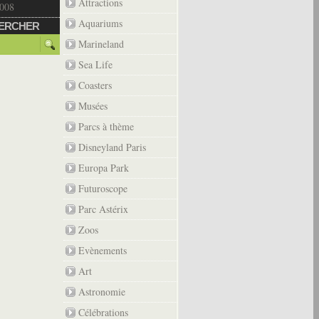
Attractions
2008
Aquariums
ERCHER
Marineland
Sea Life
Coasters
Musées
Parcs à thème
Disneyland Paris
Europa Park
Futuroscope
Parc Astérix
Zoos
Evènements
Art
Astronomie
Célébrations