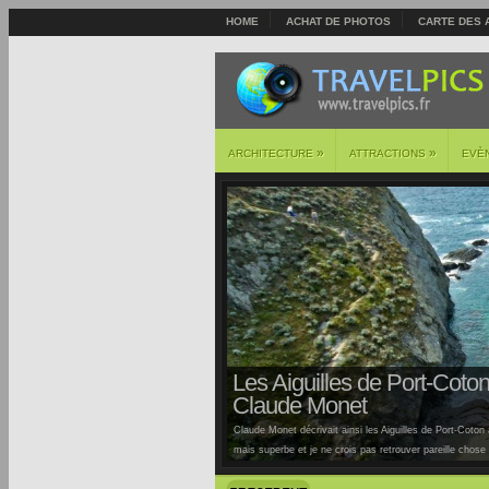
HOME
ACHAT DE PHOTOS
CARTE DES 
»
»
ARCHITECTURE
ATTRACTIONS
EVÈ
Les Aiguilles de Port-Coton 
Claude Monet
Claude Monet décrivait ainsi les Aiguilles de Port-Coton à
mais superbe et je ne crois pas retrouver pareille chose ai
Auburtin… Situées sur la côte sauvage de cette île, la pl