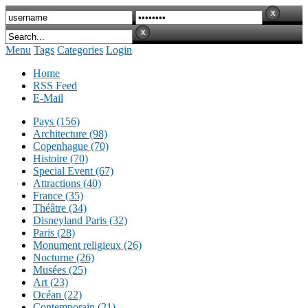
Menu
Tags
Categories
Login
Home
RSS Feed
E-Mail
Pays (156)
Architecture (98)
Copenhague (70)
Histoire (70)
Special Event (67)
Attractions (40)
France (35)
Théâtre (34)
Disneyland Paris (32)
Paris (28)
Monument religieux (26)
Nocturne (26)
Musées (25)
Art (23)
Océan (22)
Contemporain (21)