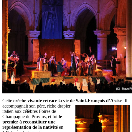
Cette
crèche vivante retrace la vie de Saint-François d’Assise
. Il
accompagnait son père, riche drapier
italien aux célèbres Foires de
Champagne de Provins, et fut
le
premier à reconstituer une
représentation de la nativité
en