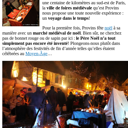
une centaine de kilomètres au sud-est de Paris,
la
ville de foires médiévale
qu’est Provins
nous propose une toute nouvelle expérience :
un
voyage dans le temps
!
Pour la première fois, Provins fête
noël
à sa
manière avec un
marché médiéval de noël
. Bien sûr, ne cherchez
pas de bonnet rouge ou de sapin par ici :
le Père Noël n’a tout
simplement pas encore été inventé
! Plongeons-nous plutôt dans
l’atmosphère des festivités de fin d’année telles qu’elles étaient
célébrées au
Moyen-Âge
…