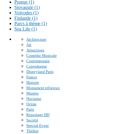
Prague (1)
Slovaquie (1)
Voïvodes (1)
Finlande (1)
Parcs à thème (1)
Sea Life (1)
Architecture
Art
Attractions
Comédie Musicale
Contemporain
Copenhague
Disneyland Paris
France
Histoire
Monument religieux
Musées
Nocturne
Océan
Paris
Reportage HD
Société
Special Event
Théâtre