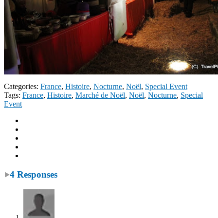
Categories:
France
,
Histoire
,
Nocturne
,
Noël
,
Special Event
Tags:
France
,
Histoire
,
Marché de Noël
,
Noël
,
Nocturne
,
Special
Event
4 Responses