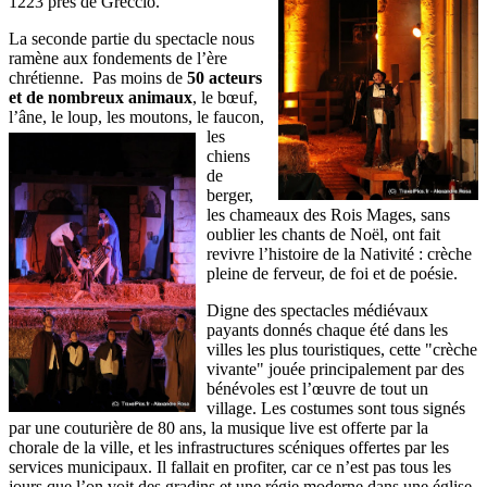
1223 près de Greccio.
La seconde partie du spectacle nous
ramène aux fondements de l’ère
chrétienne. Pas moins de
50 acteurs
et de nombreux animaux
, le bœuf,
l’âne, le loup, les
moutons, le faucon,
les
chiens
de
berger,
les chameaux des Rois Mages, sans
oublier les chants de Noël, ont fait
revivre l’histoire de la Nativité : crèche
pleine de ferveur, de foi et de poésie.
Digne des spectacles médiévaux
payants donnés chaque été dans les
villes les plus touristiques, cette "crèche
vivante" jouée principalement par des
bénévoles est l’œuvre de tout un
village. Les costumes sont tous signés
par une couturière de 80 ans, la musique live est offerte par la
chorale de la ville, et les infrastructures scéniques offertes par les
services municipaux. Il fallait en profiter, car ce n’est pas tous les
jours que l’on voit des gradins et une régie moderne dans une église,