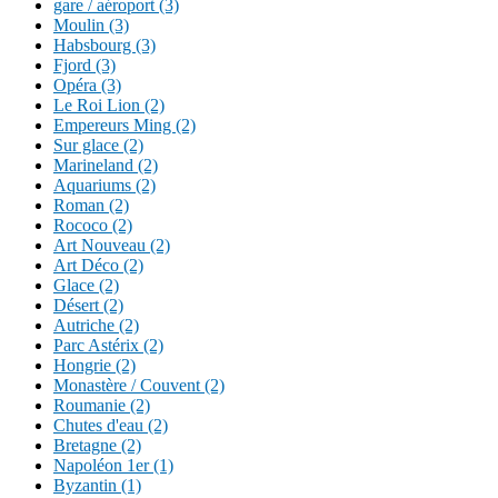
gare / aéroport (3)
Moulin (3)
Habsbourg (3)
Fjord (3)
Opéra (3)
Le Roi Lion (2)
Empereurs Ming (2)
Sur glace (2)
Marineland (2)
Aquariums (2)
Roman (2)
Rococo (2)
Art Nouveau (2)
Art Déco (2)
Glace (2)
Désert (2)
Autriche (2)
Parc Astérix (2)
Hongrie (2)
Monastère / Couvent (2)
Roumanie (2)
Chutes d'eau (2)
Bretagne (2)
Napoléon 1er (1)
Byzantin (1)