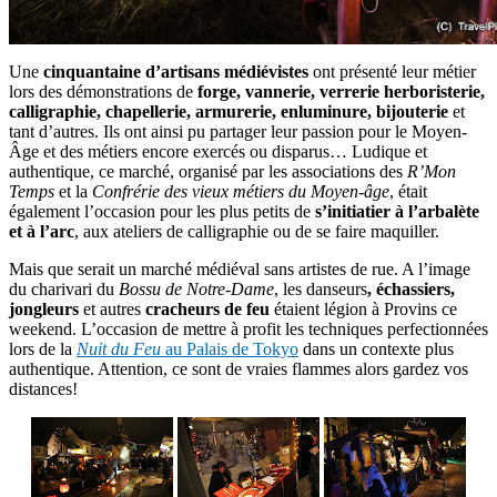
Une
cinquantaine d’artisans médiévistes
ont présenté leur métier
lors des démonstrations de
forge, vannerie, verrerie herboristerie,
calligraphie, chapellerie, armurerie, enluminure, bijouterie
et
tant d’autres. Ils ont ainsi pu partager leur passion pour le Moyen-
Âge et des métiers encore exercés ou disparus… Ludique et
authentique, ce marché, organisé par les associations des
R’Mon
Temps
et la
Confrérie des vieux métiers du Moyen-âge
, était
également l’occasion pour les plus petits de
s’initiatier à l’arbalète
et à l’arc
, aux ateliers de calligraphie ou de se faire maquiller.
Mais que serait un marché médiéval sans artistes de rue. A l’image
du charivari du
Bossu de Notre-Dame
, les danseurs
, échassiers,
jongleurs
et autres
cracheurs de feu
étaient légion à Provins ce
weekend. L’occasion de mettre à profit les techniques perfectionnées
lors de la
Nuit du Feu
au Palais de Tokyo
dans un contexte plus
authentique. Attention, ce sont de vraies flammes alors gardez vos
distances!