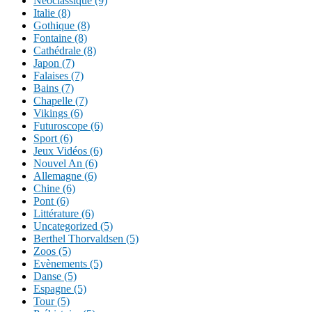
Néoclassique (9)
Italie (8)
Gothique (8)
Fontaine (8)
Cathédrale (8)
Japon (7)
Falaises (7)
Bains (7)
Chapelle (7)
Vikings (6)
Futuroscope (6)
Sport (6)
Jeux Vidéos (6)
Nouvel An (6)
Allemagne (6)
Chine (6)
Pont (6)
Littérature (6)
Uncategorized (5)
Berthel Thorvaldsen (5)
Zoos (5)
Evènements (5)
Danse (5)
Espagne (5)
Tour (5)