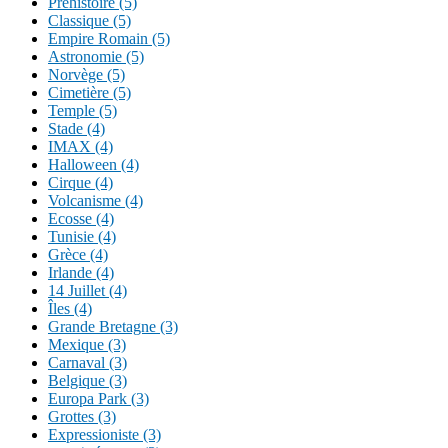
Préhistoire (5)
Classique (5)
Empire Romain (5)
Astronomie (5)
Norvège (5)
Cimetière (5)
Temple (5)
Stade (4)
IMAX (4)
Halloween (4)
Cirque (4)
Volcanisme (4)
Ecosse (4)
Tunisie (4)
Grèce (4)
Irlande (4)
14 Juillet (4)
Îles (4)
Grande Bretagne (3)
Mexique (3)
Carnaval (3)
Belgique (3)
Europa Park (3)
Grottes (3)
Expressioniste (3)