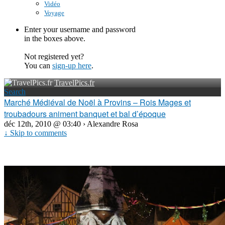
Vidéo
Voyage
Enter your username and password
in the boxes above.
Not registered yet?
You can
sign-up here
.
TravelPics.fr
Search
Marché Médiéval de Noël à Provins – Rois Mages et
troubadours animent banquet et bal d’époque
déc 12th, 2010 @ 03:40 › Alexandre Rosa
↓ Skip to comments